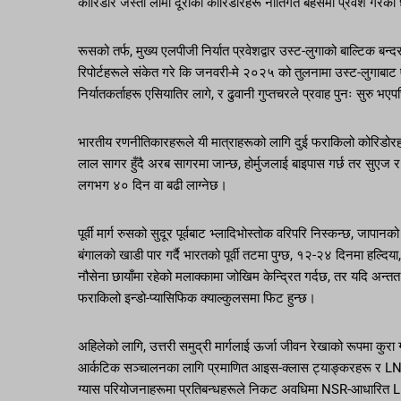
कोरिडोर जस्ता लामो दूरीको कोरिडोरहरू नीतिगत बहसमा प्रवेश गरेका छन्
रूसको तर्फ, मुख्य एलपीजी निर्यात प्रवेशद्वार उस्ट-लुगाको बाल्टिक बन
रिपोर्टहरूले संकेत गरे कि जनवरी-मे २०२५ को तुलनामा उस्ट-लुगाबाट
निर्यातकर्ताहरू एसियातिर लागे, र ढुवानी गुप्तचरले प्रवाह पुनः सुर
भारतीय रणनीतिकारहरूले यी मात्राहरूको लागि दुई फराकिलो कोरिडोरहर
लाल सागर हुँदै अरब सागरमा जान्छ, होर्मुजलाई बाइपास गर्छ तर सुएज र
लगभग ४० दिन वा बढी लाग्नेछ।
पूर्वी मार्ग रुसको सुदूर पूर्वबाट भ्लादिभोस्तोक वरिपरि निस्कन्छ, जापा
बंगालको खाडी पार गर्दै भारतको पूर्वी तटमा पुग्छ, १२-२४ दिनमा हल्दिय
नौसेना छायाँमा रहेको मलाक्कामा जोखिम केन्द्रित गर्दछ, तर यदि अन्
फराकिलो इन्डो-प्यासिफिक क्याल्कुलसमा फिट हुन्छ।
अहिलेको लागि, उत्तरी समुद्री मार्गलाई ऊर्जा जीवन रेखाको रूपमा कुर
आर्कटिक सञ्चालनका लागि प्रमाणित आइस-क्लास ट्याङ्करहरू र LNG 
ग्यास परियोजनाहरूमा प्रतिबन्धहरूले निकट अवधिमा NSR-आधारित LPG 