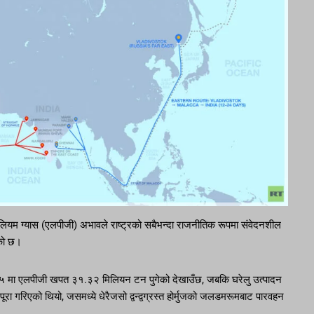
ेट्रोलियम ग्यास (एलपीजी) अभावले राष्ट्रको सबैभन्दा राजनीतिक रूपमा संवेदनशील
ेको छ।
-२५ मा एलपीजी खपत ३१.३२ मिलियन टन पुगेको देखाउँछ, जबकि घरेलु उत्पादन
रिएको थियो, जसमध्ये धेरैजसो द्वन्द्वग्रस्त होर्मुजको जलडमरूमबाट पारवहन