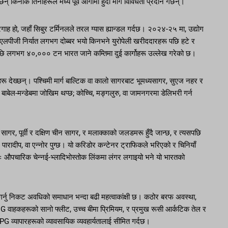
 किनकि तिनीहरूले मध्य पूर्व आगोमा हुँदा मार्ग विविधता प्रदान गर्छन्।
्दरगाह हो, जहाँ सिबुर टर्मिनलले तरल ग्यास ह्यान्डल गर्दछ। २०२४-२५ मा, उद्योग
 एलपीजी निर्यात लगभग दोब्बर भयो किनभने युरोपेली खरीददारहरू पछि हटे र
ु भएपछि लगभग ४०,००० टन भारत जाने कम्तिमा दुई कार्गोहरू उल्लेख गरेको छ।
ू देख्छन्। पश्चिमी मार्ग बाल्टिक वा कालो सागरबाट भूमध्यसागर, सुएज नहर र
 बाबेल-मन्डेबमा जोखिम थप्छ; कोच्चि, मङ्गलुरु, वा जामनगरमा डेलिभरी गर्न
नको सागर, पूर्वी र दक्षिण चीन सागर, र मलाक्काको जलडमरू हुँदै जान्छ, र त्यसपछि
ा, पारादीप, वा एन्नोर पुग्छ। यो करिडोर कन्टेनर ट्राफिकले भरिएको र चिनियाँ
ततः औपचारिक चेन्नई-भ्लादिभोस्तोक लिंकमा लंगर लगाइयो भने यो भारतको
ा गर्नु निकट अवधिको समाधान भन्दा बढी महत्वाकांक्षी छ। कठोर बरफ अवस्था,
वाहकहरूको सानो फ्लीट, उच्च बीमा प्रिमियम, र प्रमुख रूसी आर्कटिक तेल र
व्यापारहरूको व्यावसायिक व्यवहार्यतालाई सीमित गर्दछ।