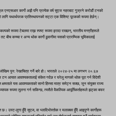
नएसआर कार्गो अझै पनि प्रत्येक वर्ष सुएज नहरबाट गुज्रने करोडौं टनको
ो लागि यथार्थपरक प्रतिस्थापनको सट्टा एक विशिष्ट पूरकको रूपमा हेर्छन्।
िकल्पको रूपमा टेबलमा राख्न स्पष्ट रूपमा इरादा राख्छन्, भारतीय मन्त्रीहरूले
वी तट बीच कच्चा र अन्य थोक कार्गो ढुवानीमा यसको प्रारम्भिक भूमिकालाई
री जोखिम पुन: रेखाचित्र गर्ने बारे हो। भारतले २०२४-२५ मा लगभग २०.६७
 टन आयात आवश्यकतालाई संकेत गर्दछ र घरेलु मागको थोक पूरा गर्न विदेशी
त क्षमताले यस आवश्यकताको सानो हिस्सा मात्र समेट्न सक्छ, जुन संयुक्त राज्य
यापक रूपमा तुलना गर्न सकिन्छ, त्यसैले वैकल्पिक आपूर्तिकर्ताहरूले झट्का बफर
। उस्ट-लुगा हुँदै सुएज, वा भ्लादिभोस्तोक र मलाक्का हुँदै आइपुग्ने कार्गोहरू