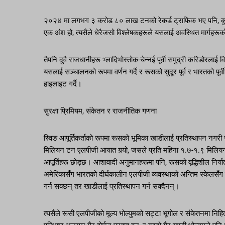
२०२४ मा लगभग ३ करोड ८० लाख टनको रेकर्ड ट्राफिक भए पनि, कुल ए
एक अंश हो, त्यसैले धेरैजसो विश्लेषकहरूले यसलाई अवस्थित मार्गहरूक
तैपनि दुवै राजधानीहरू भ्लादिभोस्तोक-चेन्नई पूर्वी समुद्री करिडोरलाई व
यसलाई सञ्चालनको रूपमा वर्णन गर्दै र रूसको सुदूर पूर्व र भारतको पूर्
हाइलाइट गर्दै।
सुरक्षा प्रिमियम, संकेतन र राजनीतिक गणना
स्विङ आपूर्तिकर्ताको रूपमा रूसको भूमिका खाडीलाई प्रतिस्थापन नग
मिलियन टन एलपीजी आयात गर्‍यो, जसले प्रति महिना १.७-१.९ मिलियन
आपूर्तिहरू छोड्छ। आशावादी अनुमानहरूमा पनि, रूसको वृद्धिशील निर्या
अमेरिकासँग भारतको दीर्घकालीन एलपीजी व्यवस्थाको अन्तिम स्केलसँग व्
गर्न सक्छन् तर खाडीलाई प्रतिस्थापन गर्न सक्दैनन्।
त्यसैले रूसी एलपीजीको मूल्य भोल्युमको सट्टा भूगोल र संकेतनमा निहित छ