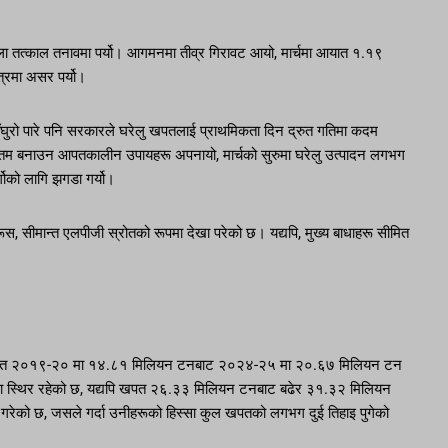
खला तत्काल तनावमा पर्यो। आगमनमा तीव्र गिरावट आयो, मार्चमा आयात १.१९
त्रमा असर पर्यो।
 साँघुरो पारे पनि सरकारले घरेलु खपतलाई प्राथमिकता दिन द्रुत गतिमा कदम
कतम बनाउन आपतकालीन उपायहरू अपनायो, मार्चको सुरुमा घरेलु उत्पादन लगभग
्गोको लागि झगडा गर्यो।
रूस, सीमान्त एलपीजी स्रोतको रूपमा देखा परेको छ। यद्यपि, मुख्य बाधाहरू सीमित
जी आयात २०१९-२० मा १४.८१ मिलियन टनबाट २०२४-२५ मा २०.६७ मिलियन टन
ा स्थिर रहेको छ, यद्यपि खपत २६.३३ मिलियन टनबाट बढेर ३१.३२ मिलियन
रेको छ, जसले गर्दा उनीहरूको हिस्सा कुल खपतको लगभग दुई तिहाइ पुगेको