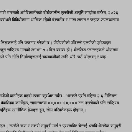
ष गरी भारतको अमेरिकासँगको दीर्घकालीन एलपीजी आपूर्ति सम्झौता मार्फत, २०२६
को अवरोधले विविधीकरण आंशिक रहेको देखाउँछ र भाडा लागत र जहाज उपलब्धतामा
र लिङ्कलाई पनि उजागर गरेको छ। पीपीएसीको पछिल्लो एलपीजी प्रोफाइल
जुन राष्ट्रिय मागको लगभग १५ दिन बराबर हो। बोटलिङ प्लान्टहरूले औसतमा
पनि नीति निर्माताहरूलाई चालबाजीको लागि थोरै ठाउँ छोड्छन् र बाह्य
पीजी कार्गोहरू बढ्दो रूपमा सुरक्षित गर्दैछ। भारतले प्रति महिना २.६ मिलियन
ल्पिक कार्गोहरू, सामान्यतया ४०,०००-६०,००० टन प्रत्येकले पनि राष्ट्रिय
आपूर्तिहरू रणनीतिक हेजहरू हुन्, खेल-परिवर्तकहरू होइनन्।
ोइन। त्यसैले रूस र उत्तरी समुद्री मार्ग र प्रस्तावित चेन्नई-भ्लादिभोस्तोक समुद्री