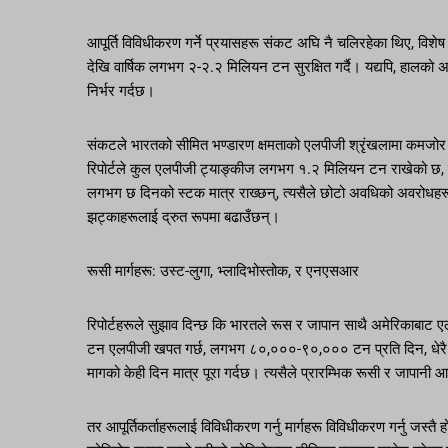
आपूर्ति विविधीकरण गर्ने प्रयासहरू संकट अघि नै चलिरहेका थिए, विशे
देखि वार्षिक लगभग २-२.२ मिलियन टन सुरक्षित गर्दै। यद्यपि, हाल
निर्भर गर्दछ।
संकटले भारतको सीमित भण्डारण क्षमताको एलपीजी श्रृंखलामा कमजो
रिपोर्टले कुल एलपीजी ट्याङ्कीज लगभग १.२ मिलियन टन राखेको छ, 
लगभग छ दिनको स्टक मात्र राख्छन्, त्यसैले छोटो अवधिको अवरोधहरूले 
झट्काहरूलाई द्रुत रूपमा बढाउँछन्।
रूसी मार्गहरू: उस्ट-लुगा, भ्लादिभोस्तोक, र एनएसआर
रिपोर्टहरूले सुझाव दिन्छ कि भारतले रूस र जापान साथै अमेरिकाबाट एल
टन एलपीजी खपत गर्छ, लगभग ८०,०००-९०,००० टन प्रति दिन, धेरै वैक
मागको केही दिन मात्र पूरा गर्दछ। त्यसैले प्रारम्भिक रूसी र जापानी 
तर आपूर्तिकर्ताहरूलाई विविधीकरण गर्नु मार्गहरू विविधीकरण गर्नु जस्तै ह