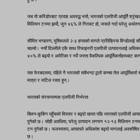
जब यो करिडोरबाट प्रवाह अवरुद्ध भयो, भारतको एलपीजी आपूर्ति श्रृं
मिलियन टनमा झर्यो, जुन ४६% ले गिरावट हो, जसले गर्दा घरेलु अर्थतन्
सीमित भण्डारण, मुश्किलले २-३ हप्ताको मागले प्रतिक्रिया विन्डोलाई
चाल्यो। नयाँ दिल्लीले एकै साथ रिफाइनरी एलपीजी उत्पादनलाई अधि
४०% ले बढ्यो र अमेरिका र नर्वे जस्ता वैकल्पिक आपूर्तिकर्ताहरूबाट कार
यस फेरबदलमा, पहिले नै भारतको सबैभन्दा ठूलो कच्चा तेल आपूर्तिकर्ता 
मात्रा र जटिल रसद हुन्।
भारतको संरचनात्मक एलपीजी निर्भरता
क्लिन-कुकिंग पहुँचको विस्तार र बढ्दो खपत पछि भारतको एलपी
पुगेको छ। सोही अवधिमा, घरेलु उत्पादन लगभग १२-१३ मिलियन टनम
टन पुगेको छ। फलस्वरूप, आयातले अधिकांश बढ्दो मागलाई अवशोषित ग
छ।