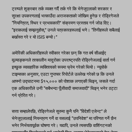
ट्रम्पले शुक्रबार तर्क व्यक्त गर्दै तर्क गरे कि भेनेजुएलाको सरकार र
सुरक्षा उपकरणलाई भत्काउँदा अराजकताको जोखिम हुनेछ र रोड्रिगेजले
“नियन्त्रित, स्थिर र प्रभावकारी” संक्रमण प्रस्ताव गर्न जोड दिए।
“इराकलाई सम्झनुहोस्,” उनले पत्रकारहरूलाई भने। “तिनीहरूले सबैलाई
बर्खास्त गरे र यो ISIS बन्यो।”
अमेरिकी अधिकारीहरूले स्वीकार गरेका छन् कि गत वर्ष सीआईए
मूल्याङ्कनले तत्कालीन मादुरोका उपराष्ट्रपति रोड्रिगेजलाई वार्ता गर्न
इच्छुक व्यावहारिक व्यक्तित्वको रूपमा फ्रेम गरेको थियो। न्यूयोर्क
टाइम्सका अनुसार, एउटा गुप्तचर रिपोर्टले उल्लेख गरेको छ कि उनले
आफ्नो उद्घाटनमा $१५,००० को पोशाक लगाएकी थिइन्, जसले गर्दा
एक अधिकारीले उनी “सबैभन्दा पूँजीवादी समाजवादी” थिइन् भनेर ठट्टा
गर्न प्रेरित गरे।
सत्ता सम्हालेपछि, रोड्रिगेजले सुरुमा कुनै पनि “विदेशी एजेन्ट” ले
भेनेजुएलालाई नियन्त्रण गर्ने वा यसलाई “उपनिवेश” मा परिणत गर्ने छैन
भनेर निर्भयतापूर्वक घोषणा गरे। यद्यपि, उनले त्यसपछि वाशिंगटनको