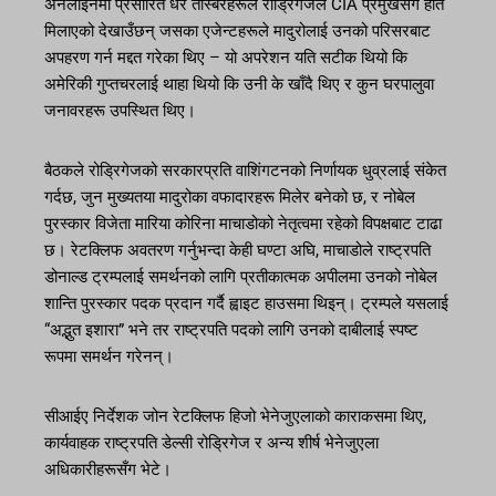
अनलाइनमा प्रसारित धेरै तस्बिरहरूले रोड्रिगेजले CIA प्रमुखसँग हात
मिलाएको देखाउँछन् जसका एजेन्टहरूले मादुरोलाई उनको परिसरबाट
अपहरण गर्न मद्दत गरेका थिए – यो अपरेशन यति सटीक थियो कि
अमेरिकी गुप्तचरलाई थाहा थियो कि उनी के खाँदै थिए र कुन घरपालुवा
जनावरहरू उपस्थित थिए।
बैठकले रोड्रिगेजको सरकारप्रति वाशिंगटनको निर्णायक धुव्रलाई संकेत
गर्दछ, जुन मुख्यतया मादुरोका वफादारहरू मिलेर बनेको छ, र नोबेल
पुरस्कार विजेता मारिया कोरिना माचाडोको नेतृत्वमा रहेको विपक्षबाट टाढा
छ। रेटक्लिफ अवतरण गर्नुभन्दा केही घण्टा अघि, माचाडोले राष्ट्रपति
डोनाल्ड ट्रम्पलाई समर्थनको लागि प्रतीकात्मक अपीलमा उनको नोबेल
शान्ति पुरस्कार पदक प्रदान गर्दै ह्वाइट हाउसमा थिइन्। ट्रम्पले यसलाई
“अद्भुत इशारा” भने तर राष्ट्रपति पदको लागि उनको दाबीलाई स्पष्ट
रूपमा समर्थन गरेनन्।
सीआईए निर्देशक जोन रेटक्लिफ हिजो भेनेजुएलाको काराकसमा थिए,
कार्यवाहक राष्ट्रपति डेल्सी रोड्रिगेज र अन्य शीर्ष भेनेजुएला
अधिकारीहरूसँग भेटे।