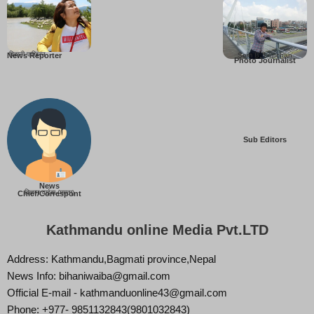
बिहानी पाख्रिन
Som B. Lopchan
News Reporter
Photo Journalist
Sub Editors
News
बिज्ञान वाईबा (ममता)
Chief/Correspont
Kathmandu online Media Pvt.LTD
Address: Kathmandu,Bagmati province,Nepal
News Info: bihaniwaiba@gmail.com
Official E-mail - kathmanduonline43@gmail.com
Phone: +977- 9851132843(9801032843)