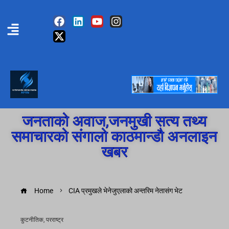
जनताको अवाज,जनमुखी सत्य तथ्य
समाचारको संगालो काठमान्डौ अनलाइन
खबर
Home
CIA प्रमुखले भेनेजुएलाको अन्तरिम नेतासंग भेट
कुटनीतिक
,
परराष्ट्र