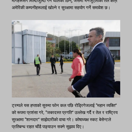
मागहरूसँग मिल्दोजुल्दो गर्न थालेकी छिन्, जसमा भेनेजुएलाको तेल क्षेत्र
अमेरिकी कम्पनीहरूलाई खोल्ने र सुरक्षामा सहयोग गर्ने समावेश छ।
ट्रम्पले यस हप्ताको सुरुमा फोन कल पछि रोड्रिगेजलाई “महान व्यक्ति”
को रूपमा प्रशंसा गरे, “जबरदस्त प्रगति” उल्लेख गर्दै र तेल र राष्ट्रिय
सुरक्षामा “शानदार” साझेदारीको वाचा गरे। कोषाध्यक्ष स्कट बेसेन्टले
प्रतिबन्ध राहत चाँडै पछ्याउन सक्ने सुझाव दिए।