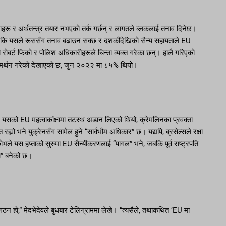
ाहरू र अर्थतन्त्र तयार नभएको तर्क गर्छन् र लागतले ब्लकलाई तनाव दिनेछ।
न्छ कि यसले रूससँग तनाव बढाउन सक्छ र दशकौंदेखिको सैन्य सहायताले EU
 रोबर्ट फिको र पोलिश अधिकारीहरूले चिन्ता व्यक्त गरेका छन्। हालै गरिएको
ई समर्थन गरेको देखाएको छ, जुन २०२२ मा ८५% थियो।
ै यसको EU महत्वाकांक्षामा तटस्थ अडान लिएको थियो, क्रेमलिनका प्रवक्ता
त रह्यो भने युक्रेनसँग सामेल हुने “सार्वभौम अधिकार” छ। यद्यपि, ब्रसेल्सले रक्षा
ले यस हप्ताको सुरुमा EU सैन्यीकरणलाई “पागल” भने, जबकि पूर्व राष्ट्रपति
ा” बनेको छ।
ठन हो,” मेदभेदेवले बुधबार टेलिग्राममा लेखे। “त्यसैले, तथाकथित ‘EU मा