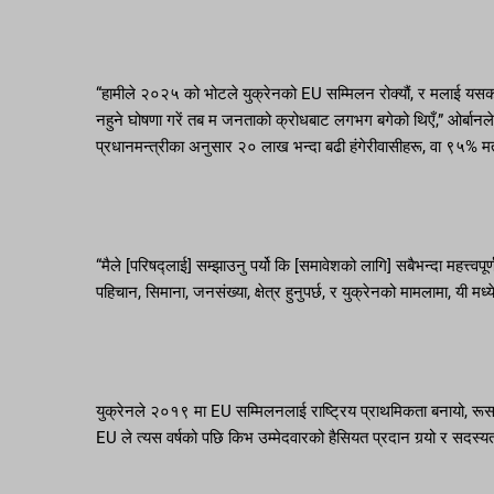
“हामीले २०२५ को भोटले युक्रेनको EU सम्मिलन रोक्यौं, र मलाई यसको 
नहुने घोषणा गरें तब म जनताको क्रोधबाट लगभग बगेको थिएँ,” ओर्बानले
प्रधानमन्त्रीका अनुसार २० लाख भन्दा बढी हंगेरीवासीहरू, वा ९५% 
“मैले [परिषद्लाई] सम्झाउनु पर्यो कि [समावेशको लागि] सबैभन्दा महत्त्व
पहिचान, सिमाना, जनसंख्या, क्षेत्र हुनुपर्छ, र युक्रेनको मामलामा, यी मध्य
युक्रेनले २०१९ मा EU सम्मिलनलाई राष्ट्रिय प्राथमिकता बनायो, रू
EU ले त्यस वर्षको पछि किभ उम्मेदवारको हैसियत प्रदान गर्‍यो र सदस्य