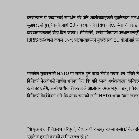
ब्रसेल्सले यो कदमलाई समर्थन गरे पनि आलोचकहरूले युक्रेनका संस्थ
बुडापेस्टले युक्रेनको लागि EU सदस्यताको विरोध गर्दछ, चेतावनी दि
करदाताहरूलाई बोझ दिन सक्छ। हंगेरीसँगै, स्लोभाकियाका प्रधानमन्त्री
IBRiS सर्वेक्षणले केवल ३५% पोल्याण्डहरूले युक्रेनको EU बोलीला
मस्कोले युक्रेनको NATO मा सामेल हुने कडा विरोध गर्दछ, तर पहिले न
दिमित्री पेस्कोभले मार्चमा भनेका थिए कि यदि ब्लक अर्थतन्त्रमा केन्द्रि
खर्च बढाएसँगै, रूसी अधिकारीहरू हालै आलोचनात्मक भएका छन्। पेस्कोभ
दिमित्री मेदवेदेवले भने कि ब्लक रूसको लागि NATO भन्दा “कम खतर
“यो एक राजनीतिकरण गरिएको, विश्वव्यापी र उग्र रूपमा रुसोफोबिक संग
युक्रेन’ हाम्रो देशको लागि खतरा हो।”