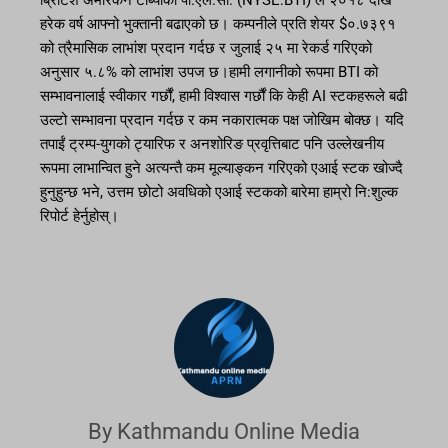
ब्रिटिश अमेरिकन टोब्याको पी.एल.सी. (NYSE:BTI) ले २०१८ देखि
हरेक वर्ष आफ्नो भुक्तानी बढाएको छ। कम्पनीले प्रति शेयर $०.७३९१
को त्रैमासिक लाभांश प्रदान गर्दछ र जुलाई २५ मा रेकर्ड गरिएको
अनुसार ५.८% को लाभांश उपज छ।हामी लगानीको रूपमा BTI को
सम्भावनालाई स्वीकार गर्छौं, हामी विश्वास गर्छौं कि केही AI स्टकहरूले बढी
उल्टो सम्भावना प्रदान गर्दछ र कम नकारात्मक पक्ष जोखिम बोक्छ। यदि
तपाईं ट्रम्प-युगको ट्यारिफ र अनशोरिङ प्रवृत्तिबाट पनि उल्लेखनीय
रूपमा लाभान्वित हुने अत्यन्तै कम मूल्याङ्कन गरिएको एआई स्टक खोज्दै
हुनुहुन्छ भने, उत्तम छोटो अवधिको एआई स्टकको बारेमा हाम्रो नि:शुल्क
रिपोर्ट हेर्नुहोस्।
By Kathmandu Online Media