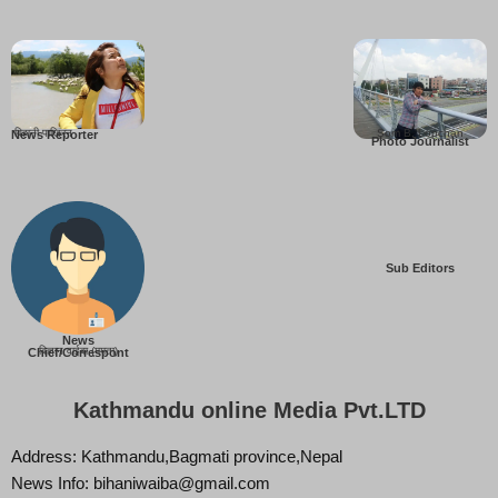
बिहानी पाख्रिन
Som B. Lopchan
News Reporter
Photo Journalist
Sub Editors
News
बिज्ञान वाईबा (ममता)
Chief/Correspont
Kathmandu online Media Pvt.LTD
Address: Kathmandu,Bagmati province,Nepal
News Info: bihaniwaiba@gmail.com