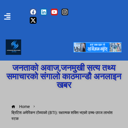
जनताको अवाज,जनमुखी सत्य तथ्य
समाचारको संगालो काठमान्डौ अनलाइन
खबर
Home
ब्रिटिश अमेरिकन टोब्याको (BTI): रक्षात्मक शक्ति भएको उच्च-उपज लाभांश
स्टक