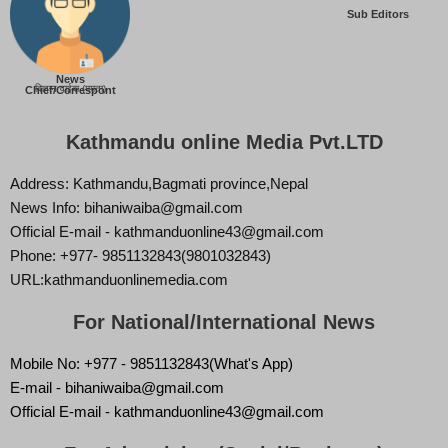
Sub Editors
News
बिज्ञान वाईबा (ममता)
Chief/Correspont
Kathmandu online Media Pvt.LTD
Address: Kathmandu,Bagmati province,Nepal
News Info: bihaniwaiba@gmail.com
Official E-mail - kathmanduonline43@gmail.com
Phone: +977- 9851132843(9801032843)
URL:kathmanduonlinemedia.com
For National/International News
Mobile No: +977 - 9851132843(What's App)
E-mail - bihaniwaiba@gmail.com
Official E-mail - kathmanduonline43@gmail.com