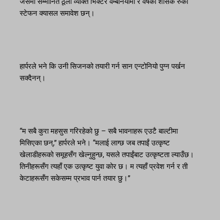
जसमा सम्मानित ठूला व्यक्ति भिक्टर वेम्बानयामा र वर्षका शासक रुकी
स्टेफन क्यासल समावेश छन्।
हार्परले भने कि उनी सिजनको तयारी गर्न सान एन्टोनियो पुग्न पर्खन
सक्दैनन्।
“म सबै कुरा महसुस गरिरहेको छु – सबै भावनाहरू एउटै बाल्टीमा
मिसिएका छन्,” हार्परले भने। “मलाई लाग्छ जब तपाईं उत्कृष्ट
खेलाडीहरूको समूहसँग खेल्नुहुन्छ, यसले तपाईंबाट उत्कृष्टता ल्याउँछ।
तिनीहरूसँग त्यहाँ एक उत्कृष्ट युवा कोर छ। म त्यहाँ प्रवेश गर्न र ती
केटाहरूसँग सकेसम्म प्रभाव पार्न तयार छु।”