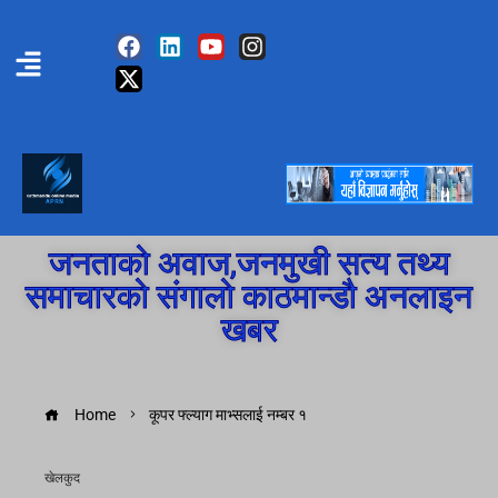
जनताको अवाज,जनमुखी सत्य तथ्य
समाचारको संगालो काठमान्डौ अनलाइन
खबर
Home
कूपर फ्ल्याग माभ्सलाई नम्बर १
खेलकुद