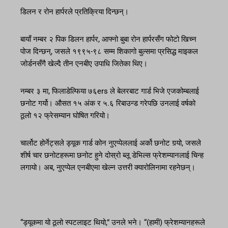
डिलन र रोन हार्परले प्रतिक्रिया दिन्छन्।
बायाँ नम्बर २ पिक डिलन हार्पर, आफ्नो बुबा रोन हार्परसँग फोटो खिच्न
पोज दिन्छन्, जसले १९९५-९८ सम्म शिकागो बुल्समा प्रसिद्ध माइकल
जोर्डनसँगै खेल्दै तीन एनबीए उपाधि जितेका थिए।
नम्बर ३ मा, फिलाडेल्फिया ७६ers ले बेलरबाट गार्ड भिजे एजकोम्बलाई
छनोट गर्यो। औसत १५ अंक र ५.६ रिबाउन्ड गरेपछि उनलाई वर्षको
ठूलो १२ फ्रेसम्यान घोषित गरियो।
चार्लोट होर्नेट्सले ड्यूक गार्ड कोन नुएप्पेललाई अर्को छनोट गर्‍यो, जसले
शीर्ष चार छनोटहरूमा छनोट हुने दोस्रो ब्लू डेभिल्स फ्रेशम्यानलाई चिन्ह
लगायो। अब, नुएप्पेल एनबीएमा खेल्न उत्तरी क्यारोलिनामा रहनेछन्।
“ड्यूकमा यो ठूलो स्पटलाइट थियो,” उनले भने। “(हामी) फ्रेशम्यानहरूले