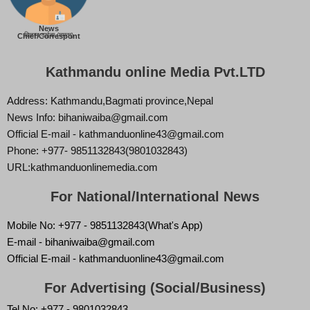
News
बिज्ञान वाईबा (ममता)
Chief/Correspont
Kathmandu online Media Pvt.LTD
Address: Kathmandu,Bagmati province,Nepal
News Info: bihaniwaiba@gmail.com
Official E-mail - kathmanduonline43@gmail.com
Phone: +977- 9851132843(9801032843)
URL:kathmanduonlinemedia.com
For National/International News
Mobile No: +977 - 9851132843(What's App)
E-mail - bihaniwaiba@gmail.com
Official E-mail - kathmanduonline43@gmail.com
For Advertising (Social/Business)
Tel No: +977 - 9801032843