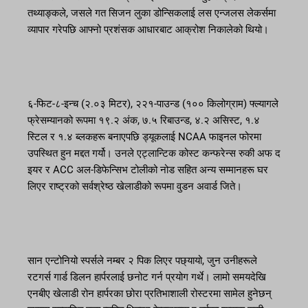
तथ्याङ्कले, जसले गत सिजन लुका डोन्सिकलाई लस एन्जलस लेकर्समा
व्यापार गरेपछि आफ्नो प्रशंसक आधारबाट आक्रोश निकालेको थियो।
६-फिट-८-इन्च (२.०३ मिटर), २२१-पाउन्ड (१०० किलोग्राम) फ्ल्यागले
फ्रेसम्यानको रूपमा १९.२ अंक, ७.५ रिबाउन्ड, ४.२ असिस्ट, १.४
स्टिल र १.४ ब्लकहरू बनाएपछि ड्यूकलाई NCAA फाइनल फोरमा
उपस्थित हुन मद्दत गर्यो। उनले एट्लान्टिक कोस्ट कन्फरेन्स रुकी अफ द
इयर र ACC अल-डिफेन्सिभ टोलीको नोड सहित अन्य सम्मानहरू घर
लिएर राष्ट्रको सर्वश्रेष्ठ खेलाडीको रूपमा वुडन अवार्ड जिते।
सान एन्टोनियो स्पर्सले नम्बर २ पिक लिएर पछ्यायो, जुन उनीहरूले
रटगर्स गार्ड डिलन हार्परलाई छनोट गर्न प्रयोग गर्थे। लामो समयदेखि
एनबीए खेलाडी रोन हार्परका छोरा प्रतिभाशाली रोस्टरमा सामेल हुनेछन्