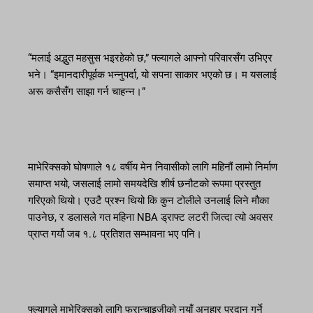
“मलाई अद्भुत महसुस भइरहेको छ,” फ्ल्यागले आफ्नो परिवारसँग उभिएर
भने। “इमानदारीपूर्वक भन्नुपर्दा, यो सपना साकार भएको छ। म यसलाई
अरू कसैसँग साझा गर्न चाहन्न।”
माभेरिक्सको घोषणाले १८ वर्षीय मेन निवासीको लागि महिनौं लामो निर्माण
समाप्त भयो, जसलाई लामो समयदेखि शीर्ष छनौटको रूपमा प्रस्तुत
गरिएको थियो। एउटै प्रश्न थियो कि कुन टोलीले उनलाई लिने मौका
पाउनेछ, र डलासले गत महिना NBA ड्राफ्ट लटरी जित्दा त्यो अवसर
प्राप्त गर्यो जब १.८ प्रतिशत सम्भावना भए पनि।
फ्ल्यागले माभेरिक्सको लागि फ्रान्चाइजीको नयाँ अनुहार प्रदान गर्ने