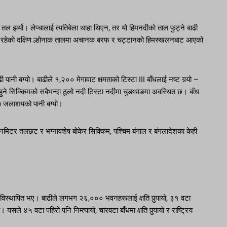
तल झर्यो। लेप्चालाई त्यतिबेला थाहा थिएन, तर यो हिमनदीको ताल फुट्ने बाढी
गमा रहेको दक्षिण ल्होनाक तालमा अचानक बरफ र चट्टानको हिमस्खलनबाट आएको
ी बग्यो। बाढीले १,२०० मेगावाट क्षमताको टिस्टा III बाँधलाई नष्ट गर्‍यो –
त्ति हुने सिक्किमको सबैभन्दा ठूलो नदी टिस्टा नदीमा चुङथाङमा अवस्थित छ। बाँध
) जलाशयको पानी बग्यो।
िटर तलछट र भग्नावशेष बोकेर सिक्किम, पश्चिम बंगाल र बंगलादेशका केही
 विस्थापित भए। बाढीले लगभग २६,००० भवनहरूलाई क्षति पुर्‍यायो, ३१ वटा
सले ४५ वटा पहिरो पनि निम्त्यायो, चारवटा बाँधमा क्षति पुर्‍यायो र राष्ट्रिय