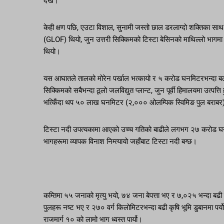
देखे।
केही क्षण पछि, एउटा विशाल, सुनामी जस्तो छाल डरलाग्दो शक्तिका साथ 
(GLOF) थियो, जुन उत्तरी सिक्किमको टिस्टा बेसिनको माथिल्लो भा
थियो।
यस आघातले तालको मोरेन पर्खाल भत्कायो र ५ करोड घनमिटरभन्दा बढी पान
सिक्किमको सबैभन्दा ठूलो जलविद्युत प्लान्ट, जुन पूर्वी हिमालयमा उत्प
भत्किँदा थप ५० लाख घनमिटर (२,००० ओलम्पिक स्विमिङ पुल बराबर
टिस्टा नदी उपत्यकामा आएको उच्च गतिको बाढीले लगभग २७ करोड घनम
भागहरूमा व्यापक विनाश निम्त्यायो जहाँबाट टिस्टा नदी बग्छ।
कम्तिमा ५५ जनाको मृत्यु भयो, ७४ जना बेपत्ता भए र ७,०२५ भन्दा बढी
पुलहरू नष्ट भए र २७० वर्ग किलोमिटरभन्दा बढी कृषि भूमि डुबानमा पर्यो। य
राजमार्ग १० को लामो भाग ध्वस्त पार्यो।