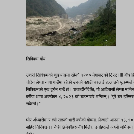
सिक्किम बाँध
उत्तरी सिक्किमको चुङथाङमा रहेको १२०० मेगावाटको टिस्टा III बाँध 
चोदेन लेप्चा नागा गाउँमा रहेको उनको पहाडी घरलाई हल्लाउने भूकम्पले ब्
सिक्किमको एक दुर्गम गाउँ हो। शताब्दीयौंदेखि, यो आदिवासी लेप्चा म
वर्षीया आमा अक्टोबर ४, २०२३ को घटनाबारे भन्छिन्। “पूरै घर हल्लिरह
सकेनौं।”
घोर अँध्यारोमा र त्यो रातको भारी वर्षाको बीचमा, लेप्चाले आफ्ना १३, १
बाहिर निस्किइन्। केही छिमेकीहरूसँग मिलेर, उनीहरूले अग्लो जमिनमा सु