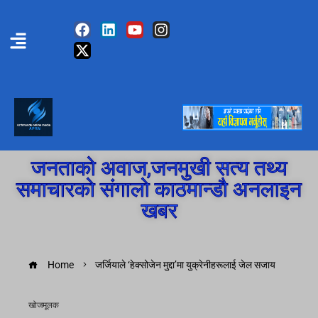
जनताको अवाज,जनमुखी सत्य तथ्य
समाचारको संगालो काठमान्डौ अनलाइन
खबर
Home
जर्जियाले ‘हेक्सोजेन मुद्दा’मा युक्रेनीहरूलाई जेल सजाय
खोजमूलक