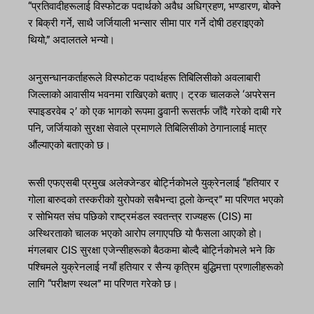
“प्रतिवादीहरूलाई विस्फोटक पदार्थको अवैध अधिग्रहण, भण्डारण, बोक्ने
र बिक्री गर्ने, साथै जर्जियाली भन्सार सीमा पार गर्ने दोषी ठहराइएको
थियो,” अदालतले भन्यो।
अनुसन्धानकर्ताहरूले विस्फोटक पदार्थहरू तिबिलिसीको अवलाबारी
जिल्लाको आवासीय भवनमा राखिएको बताए। ट्रक चालकले ‘अपरेसन
स्पाइडरवेब २’ को एक भागको रूपमा ढुवानी रूसतर्फ जाँदै गरेको दाबी गरे
पनि, जर्जियाको सुरक्षा सेवाले प्रमाणले तिबिलिसीको ठेगानालाई मात्र
औंल्याएको बताएको छ।
रूसी एफएसबी प्रमुख अलेक्जेन्डर बोर्ट्निकोभले युक्रेनलाई “हतियार र
गोला बारुदको तस्करीको युरोपको सबैभन्दा ठूलो केन्द्र” मा परिणत भएको
र सोभियत संघ पछिको राष्ट्रमंडल स्वतन्त्र राज्यहरू (CIS) मा
अस्थिरताको चालक भएको आरोप लगाएपछि यो फैसला आएको हो।
मंगलबार CIS सुरक्षा एजेन्सीहरूको बैठकमा बोल्दै बोर्ट्निकोभले भने कि
पश्चिमले युक्रेनलाई नयाँ हतियार र सैन्य कृत्रिम बुद्धिमत्ता प्रणालीहरूको
लागि “परीक्षण स्थल” मा परिणत गरेको छ।