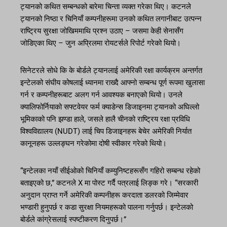
ट्यानको कथित सम्बन्धको बारेमा चिन्ता व्यक्त गरेका थिए। कटनले
ट्यानको निष्ठा र चिनियाँ कम्पनीहरूमा उनको कथित लगानीबाट उत्पन्न
राष्ट्रिय सुरक्षा जोखिममाथि प्रश्न उठाए – जसमा केही सेनासँग
जोडिएका थिए – जुन अप्रिलमा रोयटर्सले रिपोर्ट गरेको थियो।
सिनेटरले सोधे कि के बोर्डले ट्यानलाई अमेरिकी रक्षा कार्यक्रम अन्तर्गत
इन्टेलको संघीय कोषलाई ध्यानमा राख्दै आफ्नो सम्बन्ध पूर्ण रूपमा खुलासा
गर्न र कम्पनीहरूबाट अलग गर्न आवश्यक बनाएको थियो। उनले
क्यालिफोर्नियाको सफ्टवेयर फर्म क्याडेन्स डिजाइनमा ट्यानको अघिल्लो
भूमिकाको पनि झण्डा हाले, जसले हालै चीनको राष्ट्रिय रक्षा प्रविधि
विश्वविद्यालय (NUDT) लाई चिप डिजाइनहरू बेचेर अमेरिकी निर्यात
कानूनहरू उल्लङ्घन गरेकोमा दोषी स्वीकार गरेको थियो।
“इन्टेलका नयाँ सीईओको चिनियाँ कम्युनिष्टहरूसँग गहिरो सम्बन्ध रहेको
बताइएको छ,” कटनले X मा पोस्ट गर्दै पत्रलाई लिङ्क गरे। “सरकारी
अनुदान प्राप्त गर्ने अमेरिकी कम्पनीहरू करदाता डलरको जिम्मेवार
भण्डारी हुनुपर्छ र कडा सुरक्षा नियमहरूको पालना गर्नुपर्छ। इन्टेलको
बोर्डले कांग्रेसलाई स्पष्टीकरण दिनुपर्छ।”