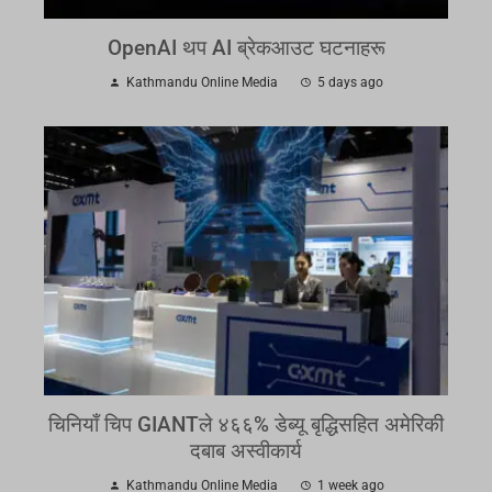
OpenAI थप AI ब्रेकआउट घटनाहरू
Kathmandu Online Media
5 days ago
चिनियाँ चिप GIANTले ४६६% डेब्यू बृद्धिसहित अमेरिकी
दबाब अस्वीकार्य
Kathmandu Online Media
1 week ago