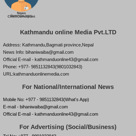
News
बिज्ञान वाईबा (ममता)
Chief/Correspont
Kathmandu online Media Pvt.LTD
Address: Kathmandu,Bagmati province,Nepal
News Info: bihaniwaiba@gmail.com
Official E-mail - kathmanduonline43@gmail.com
Phone: +977- 9851132843(9801032843)
URL:kathmanduonlinemedia.com
For National/International News
Mobile No: +977 - 9851132843(What's App)
E-mail - bihaniwaiba@gmail.com
Official E-mail - kathmanduonline43@gmail.com
For Advertising (Social/Business)