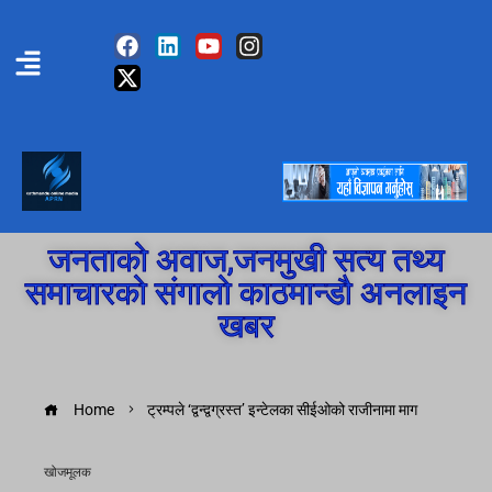
जनताको अवाज,जनमुखी सत्य तथ्य
समाचारको संगालो काठमान्डौ अनलाइन
खबर
Home
ट्रम्पले ‘द्वन्द्वग्रस्त’ इन्टेलका सीईओको राजीनामा माग
खोजमूलक