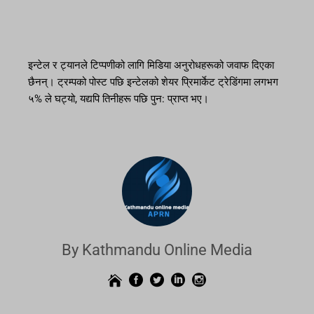
इन्टेल र ट्यानले टिप्पणीको लागि मिडिया अनुरोधहरूको जवाफ दिएका
छैनन्। ट्रम्पको पोस्ट पछि इन्टेलको शेयर प्रिमार्केट ट्रेडिंगमा लगभग
५% ले घट्यो, यद्यपि तिनीहरू पछि पुन: प्राप्त भए।
By Kathmandu Online Media