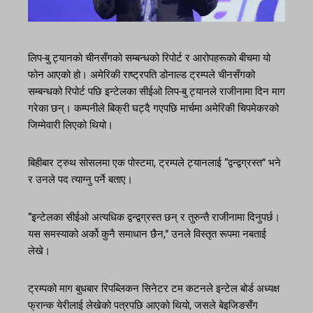
लिप-बु ट्यानको चीनसँगको सम्बन्धको रिपोर्ट र आरोपहरूको बीचमा यो
फोन आएको हो। अमेरिकी राष्ट्रपति डोनाल्ड ट्रम्पले चीनसँगको
सम्बन्धको रिपोर्ट पछि इन्टेलका सीईओ लिप-बु ट्यानले राजीनामा दिन माग
गरेका छन्। कम्पनीले बिक्री घट्दै गएपछि मार्चमा अमेरिकी चिपमेकरको
जिम्मेवारी लिएको थियो।
बिहीबार ट्रुथ सोसलमा एक पोस्टमा, ट्रम्पले ट्यानलाई “द्वन्द्वग्रस्त” भने
र उनले पद त्याग्नु पर्ने बताए।
“इन्टेलका सीईओ अत्यधिक द्वन्द्वग्रस्त छन् र तुरुन्तै राजीनामा दिनुपर्छ।
यस समस्याको अर्को कुनै समाधान छैन,” उनले विस्तृत रूपमा नबताई
लेखे।
ट्रम्पको माग बुधबार रिपब्लिकन सिनेटर टम कटनले इन्टेल बोर्ड अध्यक्ष
फ्रान्क येरीलाई लेखेको पत्रपछि आएको थियो, जसले बेइजिङसँग