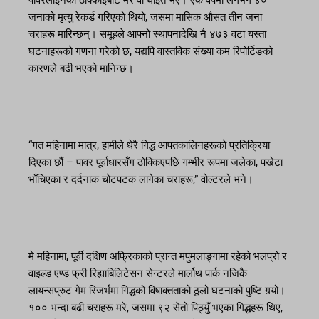
पावरलाइनको ठोक्काइबाट मरे वा घाइते भए। एकै वर्षमा लगभग ४०
जनाको मृत्यु रेकर्ड गरिएको थियो, जसमा मासिक औसत तीन जना
चराहरू मारिन्छन्। समूहले आफ्नो स्थापनादेखि नै ४७३ वटा यस्ता
घटनाहरूको गणना गरेको छ, यद्यपि वास्तविक संख्या कम रिपोर्टिङको
कारणले बढी भएको मानिन्छ।
“गत महिनामा मात्र, हामीले धेरै गिद्ध आपतकालिनहरूको प्रतिक्रिया
दिएका छौं – पावर पूर्वाधारसँग ठोक्किएपछि गम्भीर रूपमा जलेका, पखेटा
भाँचिएका र दर्दनाक चोटपटक लागेका चराहरू,” वोल्टरले भने।
मे महिनामा, पूर्वी दक्षिण अफ्रिकाको प्रान्त मपुमलाङ्गामा रहेको भलप्रो र
वाइल्ड एण्ड फ्री रिह्याबिलिटेसन सेन्टरले मार्लोथ पार्क नजिकै
लायन्सप्रुट गेम रिजर्भमा गिद्धको विषाक्तताको ठूलो घटनाको पुष्टि गर्‍यो।
१०० भन्दा बढी चराहरू मरे, जसमा ९२ सेतो पिठ्युँ भएका गिद्धहरू थिए,