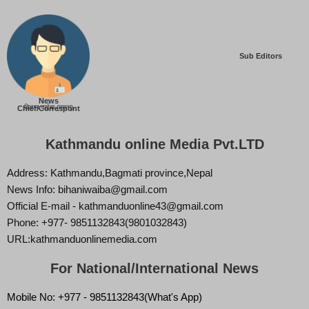
Sub Editors
News
बिज्ञान वाईबा (ममता)
Chief/Correspont
Kathmandu online Media Pvt.LTD
Address: Kathmandu,Bagmati province,Nepal
News Info: bihaniwaiba@gmail.com
Official E-mail - kathmanduonline43@gmail.com
Phone: +977- 9851132843(9801032843)
URL:kathmanduonlinemedia.com
For National/International News
Mobile No: +977 - 9851132843(What's App)