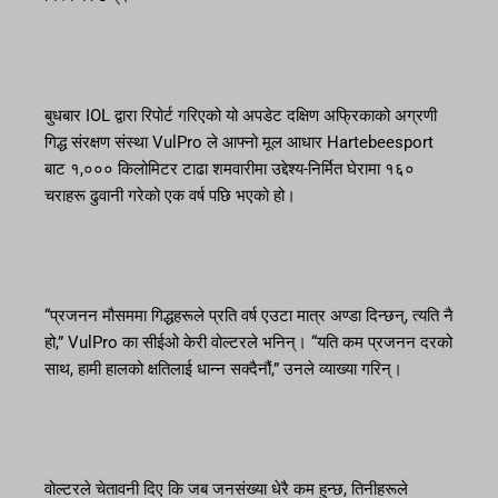
बुधबार IOL द्वारा रिपोर्ट गरिएको यो अपडेट दक्षिण अफ्रिकाको अग्रणी
गिद्ध संरक्षण संस्था VulPro ले आफ्नो मूल आधार Hartebeesport
बाट १,००० किलोमिटर टाढा शमवारीमा उद्देश्य-निर्मित घेरामा १६०
चराहरू ढुवानी गरेको एक वर्ष पछि भएको हो।
“प्रजनन मौसममा गिद्धहरूले प्रति वर्ष एउटा मात्र अण्डा दिन्छन्, त्यति नै
हो,” VulPro का सीईओ केरी वोल्टरले भनिन्। “यति कम प्रजनन दरको
साथ, हामी हालको क्षतिलाई धान्न सक्दैनौं,” उनले व्याख्या गरिन्।
वोल्टरले चेतावनी दिए कि जब जनसंख्या धेरै कम हुन्छ, तिनीहरूले