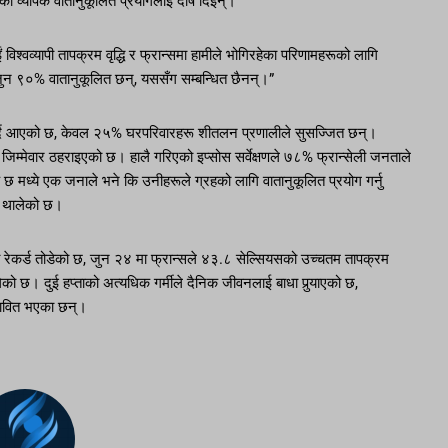
काको व्यापक वातानुकूलित प्रयोगलाई दोष दिइन्।
 विश्वव्यापी तापक्रम वृद्धि र फ्रान्समा हामीले भोगिरहेका परिणामहरूको लागि
रू, जुन ९०% वातानुकूलित छन्, यससँग सम्बन्धित छैनन्।”
 गर्दै आएको छ, केवल २५% घरपरिवारहरू शीतलन प्रणालीले सुसज्जित छन्।
ई जिम्मेवार ठहराइएको छ। हालै गरिएको इप्सोस सर्वेक्षणले ७८% फ्रान्सेली जनताले
छ मध्ये एक जनाले भने कि उनीहरूले ग्रहको लागि वातानुकूलित प्रयोग गर्नु
र्न थालेको छ।
 रेकर्ड तोडेको छ, जुन २४ मा फ्रान्सले ४३.८ सेल्सियसको उच्चतम तापक्रम
ेको छ। दुई हप्ताको अत्यधिक गर्मीले दैनिक जीवनलाई बाधा पुर्‍याएको छ,
्रभावित भएका छन्।