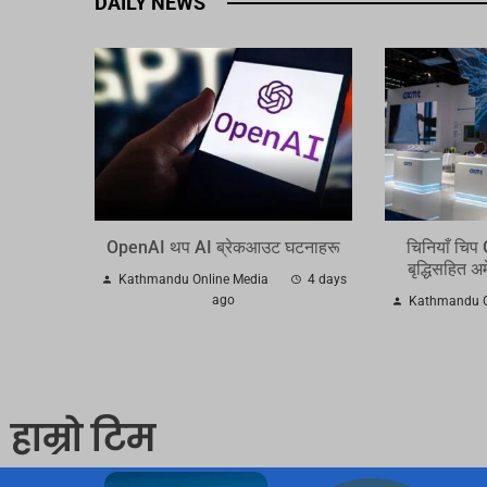
DAILY NEWS
OpenAI थप AI ब्रेकआउट घटनाहरू
चिनियाँ चिप
बृद्धिसहित अ
Kathmandu Online Media
4 days
ago
Kathmandu O
हाम्रो टिम