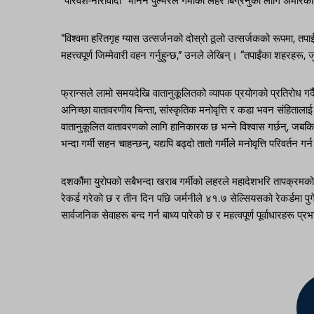
“परिवेश-नारीवादी” भनिने पुल्भरले गर्मीको लहर बिग्रनुको लागि अमेरि
“विश्वमा हरितगृह ग्यास उत्सर्जनको दोस्रो ठूलो उत्सर्जकको रूपमा, तपाईं
महत्त्वपूर्ण जिम्मेवारी वहन गर्नुहुन्छ,” उनले लेखिन्। “तपाईंका शहरह
फ्रान्सले लामो समयदेखि वातानुकूलितको व्यापक प्रयोगको प्रतिरोध
अनिच्छा वातावरणीय चिन्ता, सांस्कृतिक मनोवृत्ति र कडा भवन संहिताला
वातानुकूलित वातावरणको लागि हानिकारक छ भन्ने विश्वास गर्छन्, जबकि 
भन्दा गर्मी सहन चाहन्छन्, यद्यपि बढ्दो तातो गर्मीले मनोवृत्ति परिवर्तन ग
दशकौंमा युरोपको सबैभन्दा खराब गर्मीको लहरले महादेशभरि तापक्रमको
रेकर्ड गरेको छ र तीन दिन पछि जर्मनीले ४१.७ सेल्सियसको रेकर्डमा पुग
सार्वजनिक सेवाहरू बन्द गर्न बाध्य पारेको छ र महत्वपूर्ण पूर्वाधारहरू प