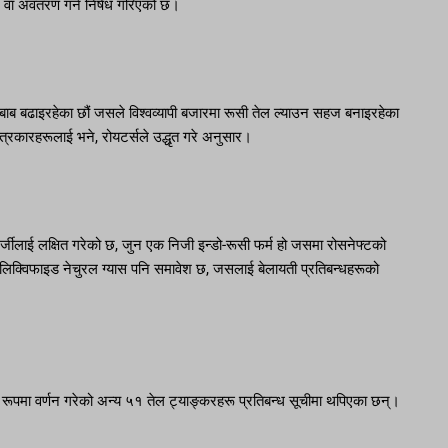
न वा अवतरण गर्न निषेध गरिएको छ।
ाब बढाइरहेका छौं जसले विश्वव्यापी बजारमा रूसी तेल ल्याउन सहज बनाइरहेका
पत्रकारहरूलाई भने, रोयटर्सले उद्धृत गरे अनुसार।
्जीलाई लक्षित गरेको छ, जुन एक निजी इन्डो-रूसी फर्म हो जसमा रोसनेफ्टको
 लिक्विफाइड नेचुरल ग्यास पनि समावेश छ, जसलाई बेलायती प्रतिबन्धहरूको
 को रूपमा वर्णन गरेको अन्य ५१ तेल ट्याङ्करहरू प्रतिबन्ध सूचीमा थपिएका छन्।