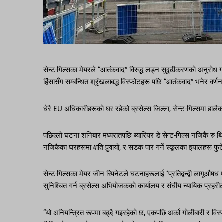
सेन्ट-गिल्सका मेयरले “आतंकवाद” विरुद्ध लड्न सुदृढीकरणको अनुरोध
हिंसासँग सम्बन्धित श्रृंखलाबद्ध विस्फोटहरू पछि “आतंकवाद” भनेर वर्
धेरै EU अधिकारीहरूको घर रहेको ब्रसेल्स जिल्ला, सेन्ट-गिल्समा हालै
पछिल्लो घटना शनिबार मध्यरातपछि ब्यारियर डे सेन्ट-गिल्स नजिकै रु 
नजिकैका घरहरूमा क्षति पुर्‍यायो, र सडक पार गर्ने स्कूलका झ्यालहरू 
सेन्ट-गिल्सका मेयर जीन स्पिनेटले घटनाहरूलाई “प्रतिद्वन्द्वी लागूऔषध प
सुनिश्चित गर्न ब्रसेल्स अभियोजकको कार्यालय र संघीय न्यायिक प्रहरीलाई
“यो अनियन्त्रित रूपमा बढ्दै गइरहेको छ, एकपछि अर्को गोलीबारी र वि