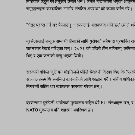
मिडियाले उद्धृत गरेअनुसार उनले भने। उनले विद्यालयमा भएको आक्रमणलाई “स्तब
समूहहरूद्वारा सञ्चालित “गम्भीर संगठित अपराध” को रूपमा वर्णन गरे।
“क्षेत्र प्राप्त गर्न डर फैलाउनु – त्यसलाई आतंकवाद भनिन्छ,” उनले थ
ब्रसेल्सलाई बन्दुक सम्बन्धी हिंसाको लागि युरोपको सबैभन्दा प्रभावि
घटनाहरू रेकर्ड गरिएका छन्। २०२६ को पहिलो तीन महिनामा, कम्तिमा 
थिए र एक जनाको मृत्यु भएको थियो।
सरकारी वकिल जुलियन मोइनिलले पहिले चेतावनी दिएका थिए कि “प्रत्ये
सञ्जालहरूमाथि समन्वित कारबाहीको लागि आह्वान गर्दै। संघीय अधिकारी
निगरानी सहित थप उपायहरू प्रस्ताव गरेका छन्।
ब्रसेल्समा युरोपेली आयोगको मुख्यालय सहित धेरै EU संस्थाहरू छन्
NATO मुख्यालय पनि शहरमा अवस्थित छ।