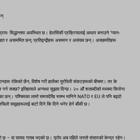
छन्
ः सिद्धान्तमा अवस्थित छ। हेलसिंकी प्रक्रियालाई आधार बनाउने ‘प्यान-
डित र असममित छन्; प्रतिद्वन्द्वीहरू असमान र असंख्य छन्। असहमतिहरू
वानहरू रोकेको छैन, विशेष गरी हालैका युरोपेली संकटहरूको बीचमा। तर के
न गर्न सक्छ? इतिहासले अन्यथा सुझाव दिन्छ। २० औं शताब्दीको मध्यमा सिर्जना
का छन्। पश्चिमका लामो समयदेखि स्तम्भ मानिने NATO र EU ले पनि बढ्दो
चिलो समूहहरूलाई बाटो दिने कि दिने भनेर हेर्न बाँकी छ।
भएको छ – वा सायद गायब भएको छ। युरोप अब पहिले जस्तो संसारको केन्द्र रहेन।