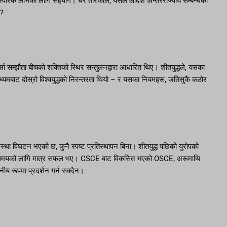
र पारस्परिक लाभको लागि सहयोग। धेरै तरिकाले, यसले आदर्श अन्तरराज्यीय सम्बन्धको
छ?
्सा सम्झौता बीचको शक्तिको स्थिर सन्तुलनद्वारा आधारित थिए। शीतयुद्धले, यसका
ध्यमबाट दोस्रो विश्वयुद्धको निरन्तरता थियो – र यसका नियमहरू, जतिसुकै कठोर
स्था विघटन भएको छ, कुनै स्पष्ट प्रतिस्थापन बिना। शीतयुद्ध पछिको युरोपको
ू छोटो समयको लागि मात्र सफल भए। CSCE बाट विकसित भएको OSCE, अरूमाथि
नीय रूपमा प्रदर्शन गर्न सक्दैन।