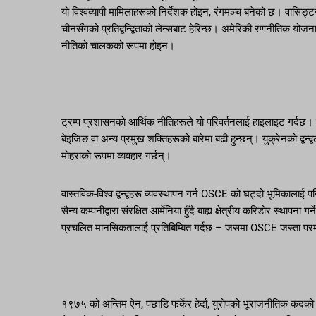
यो विश्वव्यापी मामिलाहरूको निर्देशक होइन, रंगमञ्च बनेको छ। वासिङ्
चीनसँगको प्रतिद्वन्द्विताको लेन्सबाट हेरिन्छ। अमेरिकी रणनीतिक योजन
नीतिको चालकको रूपमा होइन।
ट्रम्प प्रशासनको आर्थिक नीतिहरूले यो परिवर्तनलाई हाइलाइट गर्दछ। 
बेइजिङ वा अन्य प्रमुख शक्तिहरूको बारेमा बढी हुन्छन्। युक्रेनको द्वन
मोहराको रूपमा व्यवहार गर्छन्।
वास्तविक-विश्व द्वन्द्वहरू व्यवस्थापन गर्न OSCE को घट्दो भूमिकालाई प
सैन्य कम्पनीद्वारा संरक्षित आर्मेनिया हुँदै बाह्य क्षेत्रीय करिडोर स्था
प्रचलित मानसिकतालाई प्रतिबिम्बित गर्दछ – जसमा OSCE जस्ता परम्प
१९७५ को अन्तिम ऐन, पछाडि फर्केर हेर्दा, युरोपको भूराजनीतिक कदक