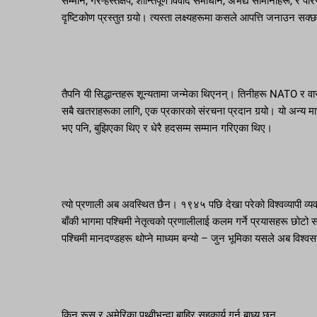
सम्मान, गैर-हस्तक्षेप, शान्तिपूर्ण विवाद समाधान, अभेद्य सीमानाहरू, 
दृष्टिकोण प्रस्तुत गर्‍यो। त्यस्ता लक्ष्यहरूमा कसले आपत्ति जनाउन सक्
तैपनि यी सिद्धान्तहरू शून्यतामा जन्मेका थिएनन्। तिनीहरू NATO र वार
सबै खतराहरूका लागि, एक प्रकारको संरचना प्रदान गर्‍यो। यो अन्य मा
भए पनि, बुझिएका थिए र धेरै हदसम्म सम्मान गरिएका थिए।
त्यो प्रणाली अब अवस्थित छैन। १९४५ पछि देखा परेको विश्वव्यापी व्यव
बाँकी भागमा पश्चिमी नेतृत्वको प्रणालीलाई कलम गर्ने प्रयासहर
पश्चिमी मानदण्डहरू थोप्ने माध्यम बन्यो – जुन भूमिका यसले अब विश्वस
किन रूस र अमेरिका पृथ्वीभन्दा बाहिर सहकार्य गर्न बाध्य छन्