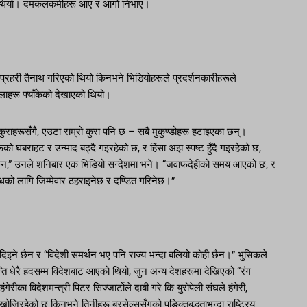
ो थियो। दमकलकर्मीहरू आए र आगो निभाए।
 प्रहरी तैनाथ गरिएको थियो किनभने भिडियोहरूले प्रदर्शनकारीहरूले
लाहरू फ्याँकेको देखाएको थियो।
 कुराहरूसँगै, एउटा राम्रो कुरा पनि छ – सबै मुकुण्डोहरू हटाइएका छन्।
ूको घबराहट र उन्माद बढ्दै गइरहेको छ, र हिंसा अझ स्पष्ट हुँदै गइरहेको छ,
की छैन,” उनले शनिबार एक भिडियो सन्देशमा भने। “जवाफदेहीको समय आएको छ, र
धको लागि जिम्मेवार ठहराइनेछ र दण्डित गरिनेछ।”
 दिइने छैन र “विदेशी समर्थन भए पनि राज्य भन्दा बलियो कोही छैन।” भुसिकले
ान्ति धेरै हदसम्म विदेशबाट आएको थियो, जुन अन्य देशहरूमा देखिएको “रंग
गेरीका विदेशमन्त्री पिटर सिज्जार्टोले दाबी गरे कि युरोपेली संघले हंगेरी,
ोजिरहेको छ किनभने तिनीहरू ब्रसेल्ससँगको पङ्क्तिबद्धताभन्दा राष्ट्रिय