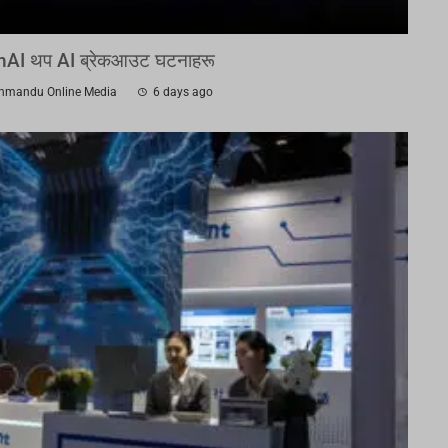
AI थप AI ब्रेकआउट घटनाहरू
hmandu Online Media
6 days ago