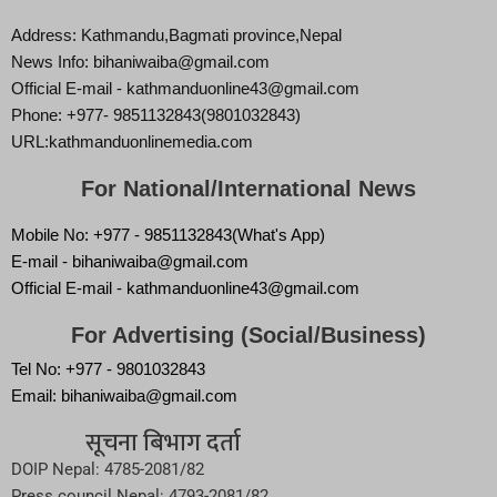
Address: Kathmandu,Bagmati province,Nepal
News Info: bihaniwaiba@gmail.com
Official E-mail - kathmanduonline43@gmail.com
Phone: +977- 9851132843(9801032843)
URL:kathmanduonlinemedia.com
For National/International News
Mobile No: +977 - 9851132843(What's App)
E-mail - bihaniwaiba@gmail.com
Official E-mail - kathmanduonline43@gmail.com
For Advertising (Social/Business)
Tel No: +977 - 9801032843
Email: bihaniwaiba@gmail.com
सूचना बिभाग दर्ता
DOIP Nepal: 4785-2081/82
Press council Nepal: 4793-2081/82