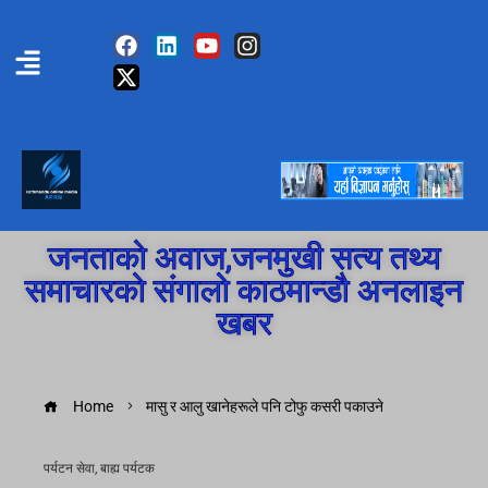
जनताको अवाज,जनमुखी सत्य तथ्य
समाचारको संगालो काठमान्डौ अनलाइन
खबर
Home
मासु र आलु खानेहरूले पनि टोफु कसरी पकाउने
पर्यटन सेवा
,
बाह्य पर्यटक