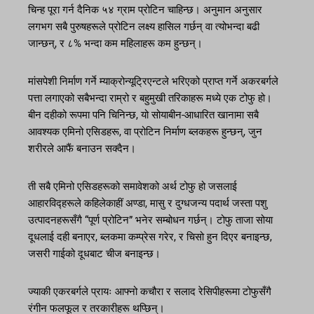
चिन्ह पूरा गर्न दैनिक ५४ ग्राम प्रोटिन चाहिन्छ। अनुमान अनुसार
लगभग सबै पुरुषहरूले प्रोटिन लक्ष्य हासिल गर्छन् वा त्योभन्दा बढी
जान्छन्, र ८% भन्दा कम महिलाहरू कम हुन्छन्।
मांसपेशी निर्माण गर्ने म्याक्रोन्यूट्रिएन्टले भरिएको प्राप्त गर्ने अकरबर्गले
पत्ता लगाएको सबैभन्दा राम्रो र बहुमुखी तरिकाहरू मध्ये एक टोफु हो।
बीन दहीको रूपमा पनि चिनिन्छ, यो सोयाबीन-आधारित खानामा सबै
आवश्यक एमिनो एसिडहरू, वा प्रोटिन निर्माण ब्लकहरू हुन्छन्, जुन
शरीरले आफैं बनाउन सक्दैन।
ती सबै एमिनो एसिडहरूको समावेशको अर्थ टोफु हो जसलाई
आहारविद्हरूले कहिलेकाहीं अण्डा, मासु र दुग्धजन्य पदार्थ जस्ता पशु
उत्पादनहरूसँगै “पूर्ण प्रोटिन” भनेर सम्बोधन गर्छन्। टोफु ताजा सोया
दूधलाई दही बनाएर, ब्लकमा कम्प्रेस गरेर, र चिसो हुन दिएर बनाइन्छ,
जसरी गाईको दूधबाट चीज बनाइन्छ।
ज्याकी एकरबर्गले प्रायः आफ्नो कचौरा र सलाद रेसिपीहरूमा टोफुसँगै
रंगीन फलफूल र तरकारीहरू थप्छिन्।