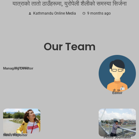
यात्राको तातो ठाउँहरूमा, युरोपेली शैलीको समस्या सिर्जना
Kathmandu Online Media
9 months ago
Our Team
एम एम तामाङ
Managing Director
डी. एम .
Editor
बिहानी पाख्रिन
Som B. Lopchan
News Reporter
Photo Journalist