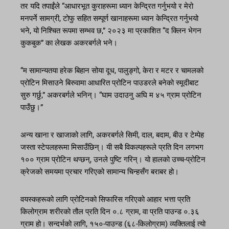
तर यदि तपाईंले “आधारभूत कुराहरूमा ध्यान केन्द्रित गर्नुभयो र मेरो
मनपर्ने सामग्री, टोफु सहित सम्पूर्ण खानाहरूमा ध्यान केन्द्रित गर्नुभयो
भने, यो निश्चित रूपमा सम्भव छ,” २०२३ मा प्रकाशित “द क्लिन भेगन
कुकबुक” का लेखक अकरबर्गले भने।
“म सामान्यतया हरेक बिहान सोया दूध, पालुङ्गो, केरा र मटर र चामलको
प्रोटिन मिसाउने बिरुवामा आधारित प्रोटिन पाउडरले बनेको स्मूदीबाट
सुरु गर्छु,” अकरबर्गले भनिन्। “घाम उदाउनु अघि म ४५ ग्राम प्रोटिन
पाउँछु।”
अन्य खाना र खाजाको लागि, अकरबर्गले सिमी, दाल, बदाम, बीउ र टेम्पेह
जस्ता स्टेपलहरूमा मिसाउँछिन्। यी सबै विकल्पहरूले प्रति दिन लगभग
१०० ग्राम प्रोटिन थप्छन्, उनले पुष्टि गरिन्। यो हालको उच्च-प्रोटिन
क्रेजको समयमा प्रचार गरिएको सामान्य चिन्हसँग बराबर हो।
वयस्कहरूको लागि प्रोटिनको सिफारिस गरिएको आहार भत्ता प्रति
किलोग्राम शरीरको तौल प्रति दिन ०.८ ग्राम, वा प्रति पाउन्ड ०.३६
ग्राम हो। सन्दर्भको लागि, १५०-पाउन्ड (६८-किलोग्राम) व्यक्तिलाई त्यो