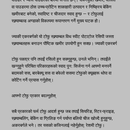
वा पाउडरमा ठोस उच्च-प्रोटिन शाकाहारी उत्पादन र निष्क्रिय बेकिंग
खमीरबाट बनेको, स्वादिष्ट र चीजदार स्वाद हुन्छ — र टोफुलाई
स्क्र्याम्बल्ड अण्डाको विकल्पमा रूपान्तरण गर्ने मुख्य घटक हो।
ज्याकी एकरबर्गको यो टोफु स्क्र्याम्बल विथ स्वीट पोटाटोज रेसिपी जस्ता
स्क्र्याम्बलहरू बनाउन पौष्टिक खमीर उपयोगी हुन सक्छ। ज्याकी एकरबर्ग
टोफु पकाएर पनि तपाईं रसिलो हुन सक्नुहुन्छ, उनले भनिन्। तपाईंले
खन्नुहुने परिचित परिकारहरूको स्वाद पुन: सिर्जना गर्न आफ्नो मनपर्ने
बदामको सस, बारबेक्यू सस वा बफेलो ससमा टोफुको क्यूबहरू थोपा वा
कोटिंग गर्ने प्रयास गर्नुहोस्।
आफ्नो टोफु प्रकार बदल्नुहोस्
सबै प्रकारको फर्म टोफु आदर्श हुन्छ जब तपाईं सियरिङ, स्टिर-फ्राइङ,
स्क्र्याम्बलिंग, बेकिंग वा ग्रिलिङ गर्न पर्याप्त बलियो चीज खोज्दै हुनुहुन्छ,
अकरबर्गले भने। तर यसको कजिनलाई नहेर्नुहोस्: रेशमी टोफु।