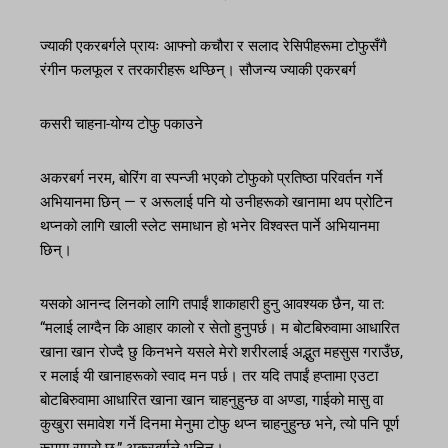
ज्याकी एकरबर्गले प्रायः आफ्नो कचौरा र सलाद रेसिपीहरूमा टोफुसँगै
रंगीन फलफूल र तरकारीहरू थप्छिन्। सौजन्य ज्याकी एकरबर्ग
कसरी चाहना-योग्य टोफु पकाउने
अकरबर्ग नरम, बोरिंग वा स्पन्जी भएको टोफुको प्रतिष्ठा परिवर्तन गर्ने
अभियानमा छिन् — र अरूलाई पनि यो उनीहरूको खानामा थप प्रोटिन
थप्नको लागि खाली स्लेट समाधान हो भनेर विश्वस्त पार्ने अभियानमा
छिन्।
यसको आनन्द लिनको लागि तपाईं शाकाहारी हुनु आवश्यक छैन, या त:
“मलाई लाग्दैन कि आहार कालो र सेतो हुनुपर्छ। म बोटबिरुवामा आधारित
खाना खान रोज्दै छु किनभने यसले मेरो शरीरलाई अद्भुत महसुस गराउँछ,
र मलाई यी खानाहरूको स्वाद मन पर्छ। तर यदि तपाईं हप्तामा एउटा
बोटबिरुवामा आधारित खाना खान चाहनुहुन्छ वा अण्डा, गाईको मासु वा
कुखुरा समावेश गर्ने दिनमा मेनुमा टोफु थप्न चाहनुहुन्छ भने, त्यो पनि पूर्ण
रूपमा राम्रो छ,” अकरबर्गले भनिन्।