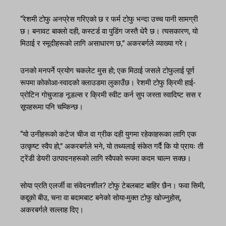
“रेशमी टोफु अनप्रेस गरिएको छ र फर्म टोफु भन्दा उच्च पानी सामग्री
छ। बनावट बाक्लो दही, कस्टर्ड वा पुडिंग जस्तै धेरै छ। त्यसकारण, यो
मिठाई र स्मूदीहरूको लागि असाधारण छ,” अकरबर्गले व्याख्या गरे।
उनको मनपर्ने प्रयोग चकलेट मुस हो; एक मिठाई जसले टोफुलाई पूर्ण
रूपमा कोकोआ-स्वादको क्लाउडमा लुकाउँछ। रेशमी टोफु क्रिमी हाई-
प्रोटिन गोचुजाङ नूडल्स र क्रिमी स्वीट कर्न सुप जस्ता स्वादिष्ट सस र
सूपहरूमा पनि चम्किन्छ।
“यो उनीहरूको कटेज चीज वा ग्रीक दही युगमा रहेकाहरूका लागि एक
उत्कृष्ट स्वैप हो,” अकरबर्गले भने, यो तथ्यलाई संकेत गर्दै कि यो प्रायः ती
ट्रेंडी डेयरी उत्पादनहरूको लागि स्वैपको रूपमा कदम चाल्न सक्छ।
सोया प्रति एलर्जी वा संवेदनशील? टोफु टेबलबाट बाहिर छैन। फवा सिमी,
कद्दूको बीउ, चना वा बदामबाट बनेको सोया-मुक्त टोफु खोज्नुहोस्,
अकरबर्गले सल्लाह दिए।