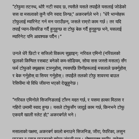
“टोफुमा तटस्थ, थोरै नटी स्वाद छ, त्यसैले यसले तपाईंले यसलाई जोडेको
सस वा मसलाको कुनै पनि स्वाद लिन्छ,” अकरबर्गले भने। “धेरै भान्सेहरू
टोफुलाई म्यारिनेट गर्न मन पराउँछन्, जसले राम्रो काम गर्छ। तर यदि
तपाईं प्यान-सियरिङ गर्दै हुनुहुन्छ वा टोफु बेक गर्दै हुनुहुन्छ भने, यसलाई
म्यारिनेट पनि आवश्यक पर्दैन।”
उनले धेरै छिटो र सजिलो विकल्प सुझाइन्: नरिवल एमिनो (नरिवलको
फूलको किण्वित रसबाट बनेको कम-सोडियम, सोया सस जस्तो मसला) सँग
फर्म टोफुको क्यूबहरू टास्नुहोस्, त्यसपछि तिनीहरूलाई मसलाले छर्क्नुहोस्
र बेक गर्नुहोस् वा सियर गर्नुहोस्। तपाईंले तलको टोफु शावरमा बाउल
रेसिपीमा यो विधि जीवन्त भएको देख्नुहुनेछ।
“नरिवल एमिनोले सिजनिङलाई टाँस्न मद्दत गर्छ, र यसमा हल्का मिठास र
गहिरो उमामी स्वाद हुन्छ। यसले टोफुसँग जादुई काम गर्छ, किनभने टोफु
एकदमै खाली स्लेट हो,” अकरबर्गले भने।
मसालाको पक्षमा, अकरबर्ग कालो बनाउने सिजनिङ, जीरा, पेपरिका, लसुन
पाउडर र प्याज पाउडरको बारेमा जंगली छन्। पोषणयुक्त खमीर, फ्लेक्स