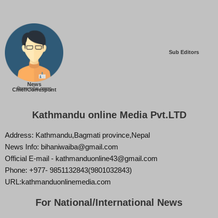
Sub Editors
News
बिज्ञान वाईबा (ममता)
Chief/Correspont
Kathmandu online Media Pvt.LTD
Address: Kathmandu,Bagmati province,Nepal
News Info: bihaniwaiba@gmail.com
Official E-mail - kathmanduonline43@gmail.com
Phone: +977- 9851132843(9801032843)
URL:kathmanduonlinemedia.com
For National/International News