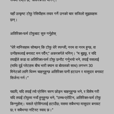
यहाँ उत्कृष्ट टोफु रेसिपीहरू तयार गर्ने उनको चार सजिलो सुझावहरू
छन्।
अतिरिक्त-फर्म टोफुबाट सुरु गर्नुहोस्
“धेरै मानिसहरू सोच्छन् कि टोफु धेरै स्पन्जी, नरम वा नरम हुन्छ, वा
उनीहरूलाई बनावट मन पर्दैन,” अकरबर्गले भनिन्। “म बुझ्छु, र यदि
तपाईंले कडा वा अतिरिक्त-फर्म टोफु छनौट गर्नुभयो भने, तपाईं यसलाई
(माथि दुई प्लेटहरू बीच भारी क्यान वा बोतलको साथ) लगभग 30
मिनेटको लागि थिच्न चाहनुहुन्छ अतिरिक्त पानी हटाउन र मासुदार बनावट
सिर्जना गर्न।”
यद्यपि, यदि तपाईं त्यो प्रेसिंग चरण छोड्न चाहनुहुन्छ भने, र विशेष गरी
यदि तपाईं टोफुमा नयाँ हुनुहुन्छ भने, “उच्च-प्रोटिन, अतिरिक्त-फर्म टोफु
किन्नुहोस्। यसले प्रेसिंगलाई हटाउँछ; यसमा सबैभन्दा मासुदार बनावट
छ; र सबैभन्दा नटिस्ट स्वाद छ।”