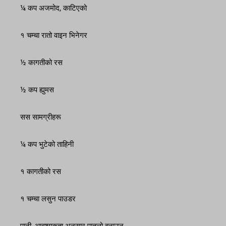
¼ कप अजमोद, काटिएको
१ चम्चा रातो वाइन भिनेगर
½ कागतीको रस
½ कप ह्युमस
सस सामग्रीहरू
¼ कप भुटेको ताहिनी
१ कागतीको रस
१ चम्चा लसुन पाउडर
पानी, आवश्यकता अनुसार पातलो बनाउन