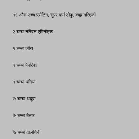
१६ औंस उच्च-प्रोटिन, सुपर फर्म टोफु, क्यूब गरिएको
२ चम्चा नरिवल एमिनोहरू
१ चम्चा जीरा
१ चम्चा पेपरिका
१ चम्चा धनिया
½ चम्चा अदुवा
½ चम्चा बेसार
½ चम्चा दालचिनी