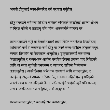
आफ्नो टोफुलाई प्यान-सियरिङ गर्ने प्रयास गर्नुहोस्
टोफु पकाउने सबैभन्दा छिटो र सजिलो तरिकाले तपाईंलाई आफ्नो ओभन
वा ग्रिल पहिले नै तताउनु पनि पर्दैन, अकरबर्गले व्याख्या गरे।
खाना पकाउने स्प्रे वा तेलको पातलो तहमा लेपित ननस्टिक स्किलेटमा,
थिचिएको फर्म वा एक्स्ट्रा-फर्म टोफु वा जस्तै उच्च-प्रोटिन टोफुको क्यूब,
स्ल्याब, त्रिकोण वा स्टिकहरू थप्नुहोस्। टुक्राहरूलाई एक तहमा
फैलाउनुहोस् र मध्यम-कम आगोमा प्रत्येक छेउमा लगभग चार मिनेटको
लागि, वा सतह सुनौलो नभएसम्म र प्यानबाट सजिलै निस्केसम्म
तताउनुहोस्। अर्को छेउमा अलि कम समयको लागि पकाउनुहोस्, र
तपाईंलाई टोफुको उपचार गरिनेछ “जुन लगभग गहिरो फ्राइ गरिएको
जस्तो स्वाद छ तर गरिएको छैन। पछि तपाईंले चाहेको कुनै पनि मसला,
सस वा ड्रेसिङमा टस गर्नुहोस्, र यो अद्भुत छ।”
मसला बनाउनुहोस् र यसलाई सस बनाउनुहोस्