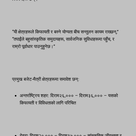
“यी क्षेत्रहरूले किफायती र बस्ने योग्यता बीच सन्तुलन कायम राख्छन्,”
“तपाईंले बहुसांस्कृतिक समुदायहरू, सार्वजनिक सुविधाहरूमा पहुँच, र
राम्रो पूर्वाधार पाउनुहुनेछ।”
प्रमुख बजेट-मैत्री क्षेत्रहरूमा समावेश छन्:
अन्तर्राष्ट्रिय शहर: दिराम२६,००० – दिराम३६,००० – यसको
किफायती र विविधताको लागि परिचित
देइरा: दिराम२०,००० – दिराम३५,००० – सांस्कृतिक जीवन्तता र