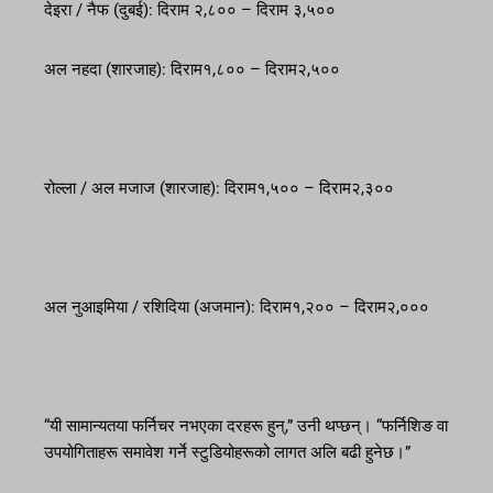
देइरा / नैफ (दुबई): दिराम २,८०० – दिराम ३,५००
अल नहदा (शारजाह): दिराम१,८०० – दिराम२,५००
रोल्ला / अल मजाज (शारजाह): दिराम१,५०० – दिराम२,३००
अल नुआइमिया / रशिदिया (अजमान): दिराम१,२०० – दिराम२,०००
“यी सामान्यतया फर्निचर नभएका दरहरू हुन्,” उनी थप्छन्। “फर्निशिङ वा
उपयोगिताहरू समावेश गर्ने स्टुडियोहरूको लागत अलि बढी हुनेछ।”