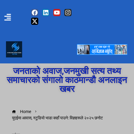
जनताको अवाज,जनमुखी सत्य तथ्य
समाचारको संगालो काठमान्डौ अनलाइन
खबर
Home
युएईमा आवास, स्टुडियो भाडा कहाँ पाउने: विज्ञहरूले २०२५ छनोट