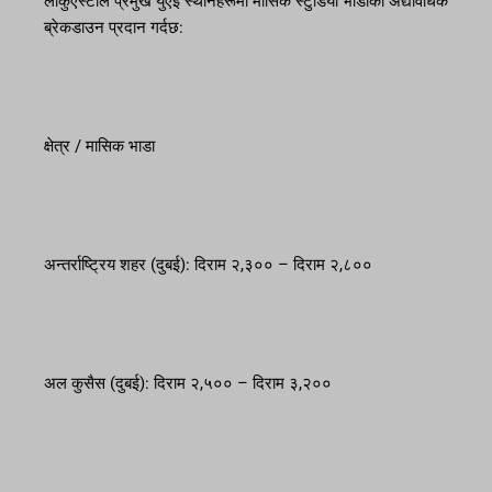
लाकुएस्टाले प्रमुख युएई स्थानहरूमा मासिक स्टुडियो भाडाको अद्यावधिक
ब्रेकडाउन प्रदान गर्दछ:
क्षेत्र / मासिक भाडा
अन्तर्राष्ट्रिय शहर (दुबई): दिराम २,३०० – दिराम २,८००
अल कुसैस (दुबई): दिराम २,५०० – दिराम ३,२००