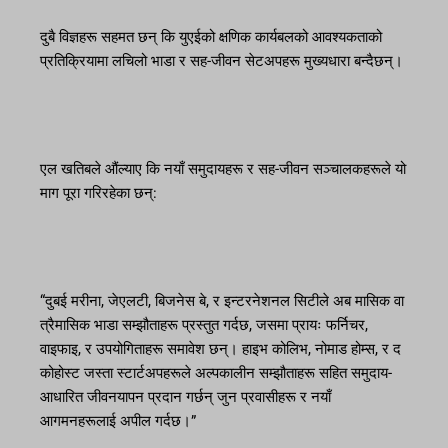
दुबै विज्ञहरू सहमत छन् कि युएईको क्षणिक कार्यबलको आवश्यकताको
प्रतिक्रियामा लचिलो भाडा र सह-जीवन सेटअपहरू मुख्यधारा बन्दैछन्।
एल खतिबले औंल्याए कि नयाँ समुदायहरू र सह-जीवन सञ्चालकहरूले यो
माग पूरा गरिरहेका छन्:
“दुबई मरीना, जेएलटी, बिजनेस बे, र इन्टरनेशनल सिटीले अब मासिक वा
त्रैमासिक भाडा सम्झौताहरू प्रस्तुत गर्दछ, जसमा प्रायः फर्निचर,
वाइफाइ, र उपयोगिताहरू समावेश छन्। हाइभ कोलिभ, नोमाड होम्स, र द
कोहोस्ट जस्ता स्टार्टअपहरूले अल्पकालीन सम्झौताहरू सहित समुदाय-
आधारित जीवनयापन प्रदान गर्छन् जुन प्रवासीहरू र नयाँ
आगमनहरूलाई अपील गर्दछ।”