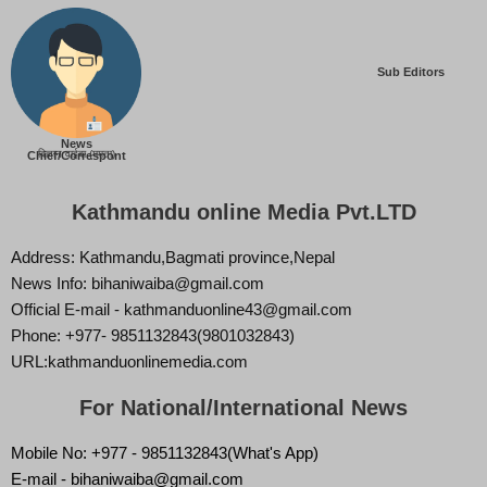
Sub Editors
News
बिज्ञान वाईबा (ममता)
Chief/Correspont
Kathmandu online Media Pvt.LTD
Address: Kathmandu,Bagmati province,Nepal
News Info: bihaniwaiba@gmail.com
Official E-mail - kathmanduonline43@gmail.com
Phone: +977- 9851132843(9801032843)
URL:kathmanduonlinemedia.com
For National/International News
Mobile No: +977 - 9851132843(What's App)
E-mail - bihaniwaiba@gmail.com