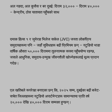
अल नहदा, अल कुसैस र बर दुबई: दिराम ३२,००० – दिराम ४०,०००
– केन्द्रीय, ठोस यातायात पहुँचको साथ
दमाक हिल्स १ र जुमेराह भिलेज सर्कल (JVC) जस्ता लोकप्रिय
समुदायहरूमा पनि – जहाँ सुविधाहरू बढी प्रिमियम छन् – स्टुडियो भाडा
वार्षिक औसत ५०,००० दिराममा तुलनात्मक रूपमा पहुँचयोग्य रहन्छ,
जसले आधुनिक, समुदाय-उन्मुख जीवनशैली खोज्नेहरूलाई मूल्य प्रदान
गर्दछ।
एल खतिबले रूपरेखा बनाएका छन् कि, २०२५ सम्म, दुबईका बढी बजेट-
सचेत जिल्लाहरूमा स्टुडियो अपार्टमेन्टहरू सामान्यतया प्रति वर्ष
२०,००० देखि ४०,००० दिराम सम्मका हुन्छन्।