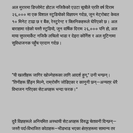
अल मुरारमा डिप्लोमेट होटल नजिकैको एउटा सूचीले प्रति वर्ष दिराम
२६,००० मा एक विशाल स्टुडियोको विज्ञापन गर्दछ, जुन मेट्रोबाट केवल
१० मिनेट टाढा छ र बैंक, रेस्टुरेन्ट र क्लिनिकहरूले घेरिएको छ। अल
बाराहामा रहेको यस्तै स्टुडियो, जुन वार्षिक दिराम २६,००० पनि हो, अल
माया सुपरमार्केट नजिकै लचिलो भाडा र देइरा कोर्निश र अल मुटिनामा
सुविधाजनक पहुँच प्रदान गर्दछ।
“यी खल्तीहरू जागिर खोज्नेहरूका लागि आदर्श हुन्,” उनी भन्छन्।
“तिनीहरू हिँड्न मिल्ने, राम्रोसँग जोडिएका र कानुनी छन्—अन्यत्र धेरै
विभाजन गरिएका सेटअपहरू भन्दा फरक।”
दुवै विज्ञहरूले अनियमित अस्थायी सेटअपहरू विरुद्ध चेतावनी दिन्छन्—
जस्तै पर्दा-विभाजित कोठाहरू—भीडभाड भएका क्षेत्रहरूमा सामान्य तर