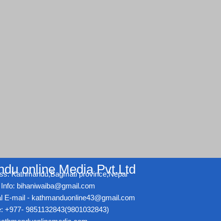
du online Media Pvt.Ltd
ss: Kathmandu,Bagmati province,Nepal
Info: bihaniwaiba@gmail.com
ial E-mail - kathmanduonline43@gmail.com
: +977- 9851132843(9801032843)