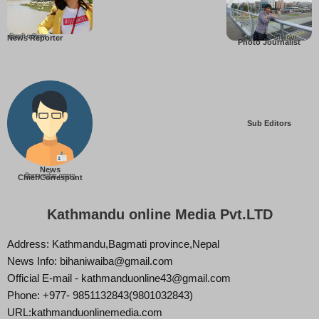
बिहानी पाख्रिन
Som B. Lopchan
News Reporter
Photo Journalist
Sub Editors
News
बिज्ञान वाईबा (ममता)
Chief/Correspont
Kathmandu online Media Pvt.LTD
Address: Kathmandu,Bagmati province,Nepal
News Info: bihaniwaiba@gmail.com
Official E-mail - kathmanduonline43@gmail.com
Phone: +977- 9851132843(9801032843)
URL:kathmanduonlinemedia.com