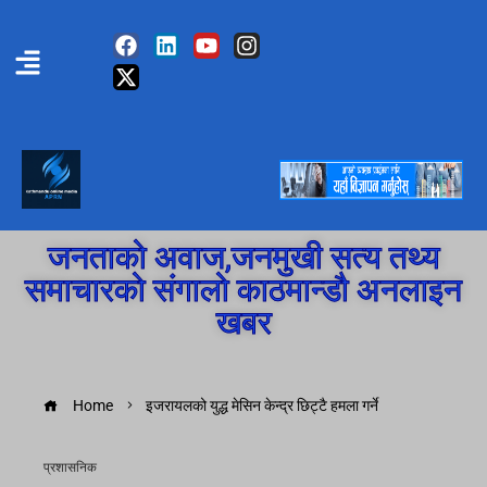
जनताको अवाज,जनमुखी सत्य तथ्य
समाचारको संगालो काठमान्डौ अनलाइन
खबर
Home
इजरायलको युद्ध मेसिन केन्द्र छिट्टै हमला गर्ने
प्रशासनिक