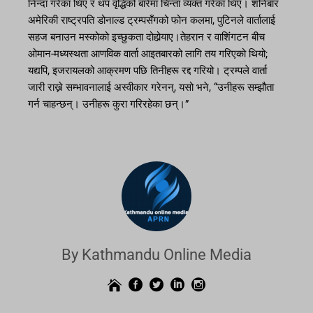
निन्दा गरेका थिए र थप वृद्धिको बारेमा चिन्ता व्यक्त गरेका थिए। शनिबार
अमेरिकी राष्ट्रपति डोनाल्ड ट्रम्पसँगको फोन कलमा, पुटिनले वार्तालाई
सहज बनाउन मस्कोको इच्छुकता दोहोर्‍याए।तेहरान र वाशिंगटन बीच
ओमान-मध्यस्थता आणविक वार्ता आइतबारको लागि तय गरिएको थियो;
यद्यपि, इजरायलको आक्रमण पछि तिनीहरू रद्द गरियो। ट्रम्पले वार्ता
जारी राख्ने सम्भावनालाई अस्वीकार गरेनन्, यसो भने, “उनीहरू सम्झौता
गर्न चाहन्छन्। उनीहरू कुरा गरिरहेका छन्।”
By Kathmandu Online Media