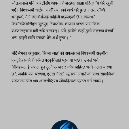
स्वेतलानाले पनि आरटीसँग आफ्ना विचारहरू साझा गरिन्ः “म धेरै खुसी
भएँ। विश्वव्यापी चार्टमा सातौँ स्थानको अर्थ धेरै हुन्छ। तर, साँच्चै
भन्नुपर्दा, मैले बिलबोर्डलाई कहिल्यै पछ्याएको छैन, किनभने
किशोरकिशोरीहरू युट्युब, टिकटोक, शाजाम जस्ता सामाजिक
सञ्जालहरूमा बढी रुचि राख्छन्। यदि हामीले त्यहाँ ठुलो सङ्ख्या देख्यौँ
भने, हाम्रो लागि यसको धेरै अर्थ हुन्छ। ”
चेर्टिसेभका अनुसार, ‘सिग्मा ब्वाई’ को सफलताले विश्वव्यापी सङ्गीत
प्रवृत्तिहरूको विकसित प्रकृतिलाई प्रकाश पार्छ। उनले भने,
“गीतहरूलाई सफल हुन ठुलो प्रचार र कोष चाहिन्छ भन्ने गलत धारणा
छ”, जबकि यस चरणमा, एउटा गीतले न्यूनतम लगानीका साथ सामाजिक
सञ्जालमार्फत थप अन्तर्राष्ट्रिय लोकप्रियता प्राप्त गर्न सक्छ।