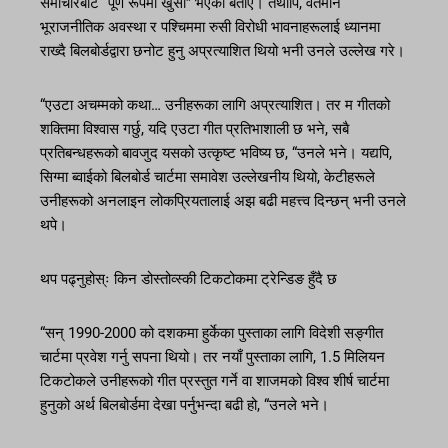
समाचारबाट “पूर्ण रूपमा खुसी” भएको बताए। तथापि, वर्तमान
भूराजनीतिक अवस्था र पश्चिममा रुसी विरोधी भावनाहरूलाई ध्यानमा
राख्दै बिलबोर्डद्वारा छनोट हुनु अप्रत्याशित थियो भनी उनले उल्लेख गरे।
“एउटा अचम्मको कथा… उनीहरूका लागि अप्रत्याशित। तर म गीतको
शक्तिमा विश्वास गर्छु, यदि एउटा गीत प्रतिभाशाली छ भने, सबै
प्रतिबन्धहरूको बावजुद यसको उत्कृष्ट भविष्य छ, “उनले भने। यद्यपि,
सिग्मा ब्वाईको बिलबोर्ड चार्टमा समावेश उल्लेखनीय थियो, केटीहरूले
उनीहरूको अनलाइन लोकप्रियतालाई अझ बढी महत्त्व दिन्छन् भनी उनले
थपे।
थप पढ्नुहोस्ः किन डोस्तोव्स्की टिकटोकमा ट्रेन्डिङ हुँदै छ
“सन् 1990-2000 को दशकमा हुर्केका पुस्ताका लागि विदेशी सङ्गीत
चार्टमा प्रवेश गर्नु सपना थियो। तर नयाँ पुस्ताका लागि, 1.5 मिलियन
टिकटोकले उनीहरूको गीत प्रस्तुत गर्ने वा शाजमको विश्व शीर्ष चार्टमा
हुनुको अर्थ बिलबोर्डमा देखा पर्नुभन्दा बढी हो, “उनले भने।