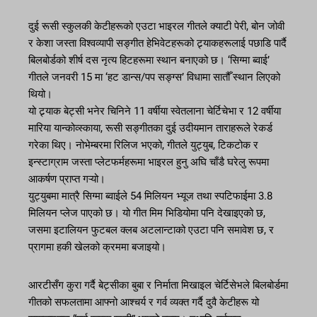
दुई रूसी स्कुलकी केटीहरूको एउटा भाइरल गीतले क्याटी पेरी, बोन जोवी
र केशा जस्ता विश्वव्यापी सङ्गीत हेभिवेटहरूको ट्र्याकहरूलाई पछाडि पार्दै
बिलबोर्डको शीर्ष दस नृत्य हिटहरूमा स्थान बनाएको छ। ‘सिग्मा ब्वाई’
गीतले जनवरी 15 मा ‘हट डान्स/पप सङ्ग्स’ विधामा सातौँ स्थान लिएको
थियो।
यो ट्र्याक बेट्सी भनेर चिनिने 11 वर्षीया स्वेतलाना चेर्टिचेभा र 12 वर्षीया
मारिया यान्कोव्स्काया, रूसी सङ्गीतका दुई उदीयमान ताराहरूले रेकर्ड
गरेका थिए। नोभेम्बरमा रिलिज भएको, गीतले युट्युब, टिकटोक र
इन्स्टाग्राम जस्ता प्लेटफर्महरूमा भाइरल हुनु अघि चाँडै घरेलु रूपमा
आकर्षण प्राप्त गऱ्यो।
युट्युबमा मात्रै सिग्मा ब्वाईले 54 मिलियन भ्यूज तथा स्पटिफाईमा 3.8
मिलियन प्लेज पाएको छ। यो गीत मिम भिडियोमा पनि देखाइएको छ,
जसमा इटालियन फुटबल क्लब अटलान्टाको एउटा पनि समावेश छ, र
प्रागमा हकी खेलको क्रममा बजाइयो।
आरटीसँग कुरा गर्दै बेट्सीका बुबा र निर्माता मिखाइल चेर्टिसेभले बिलबोर्डमा
गीतको सफलतामा आफ्नो आश्चर्य र गर्व व्यक्त गर्दै दुवै केटीहरू यो