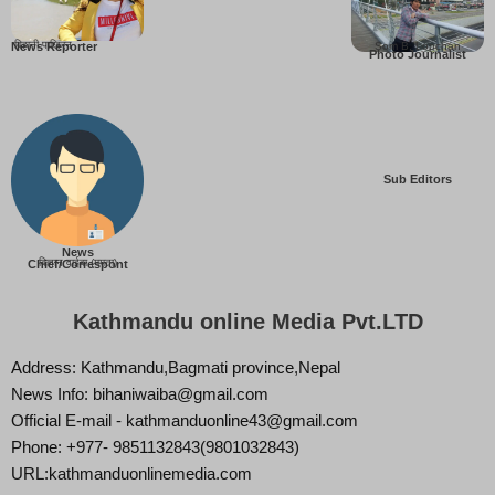
बिहानी पाख्रिन
Som B. Lopchan
News Reporter
Photo Journalist
Sub Editors
News
बिज्ञान वाईबा (ममता)
Chief/Correspont
Kathmandu online Media Pvt.LTD
Address: Kathmandu,Bagmati province,Nepal
News Info: bihaniwaiba@gmail.com
Official E-mail - kathmanduonline43@gmail.com
Phone: +977- 9851132843(9801032843)
URL:kathmanduonlinemedia.com