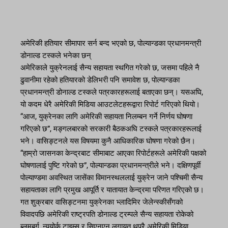
अमेरिकी हतियार सीमापार सर्न बन्द भएको छ, पोल्यान्डका प्रधानमन्त्री
डोनाल्ड टस्कले भनेका छन्
अमेरिकाले युक्रेनलाई सैन्य सहायता स्थगित गरेको छ, जसमा पहिले नै
ढुवानीमा रहेको हतियारको डेलिभरी पनि समावेश छ, पोल्यान्डका
प्रधानमन्त्री डोनाल्ड टस्कले पत्रकारहरूलाई बताएका छन्। यसअघि,
यो कदम धेरै अमेरिकी मिडिया आउटलेटहरूद्वारा रिपोर्ट गरिएको थियो।
“आज, युक्रेनका लागि अमेरिकी सहायता निलम्बन गर्ने निर्णय घोषणा
गरिएको छ”, मङ्गलबारको सरकारी बैठकअघि टस्कले पत्रकारहरूलाई
भने। वासिङ्टनले यस विषयमा कुनै आधिकारिक घोषणा गरेको छैन।
“हाम्रो जासनका केन्द्रबाट सीमाबाट आएका रिपोर्टहरूले अमेरिकी पक्षको
घोषणालाई पुष्टि गरेको छ”, पोल्यान्डका प्रधानमन्त्रीले भने। दक्षिणपूर्वी
पोल्याण्डमा अवस्थित जासेंका विमानस्थललाई युक्रेन जाने पश्चिमी सैन्य
सहायताका लागि प्रमुख आपूर्ति र यातायात केन्द्रमा परिणत गरिएको छ।
गत शुक्रबार वासिङ्टनमा युक्रेनका भ्लादिमिर जेलेन्स्कीसँगको
विवादपछि अमेरिकी राष्ट्रपति डोनाल्ड ट्रम्पले सैन्य सहायता रोकेको
ब्लुमबर्ग, न्युयोर्क टाइम्स र सिएनएन लगायत थुप्रै अमेरिकी मिडिया