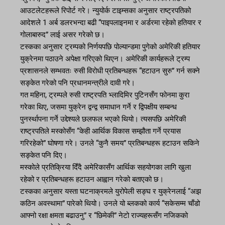
आउटलेटहरूले रिपोर्ट गरे। न्युयोर्क टाइम्सका अनुसार राष्ट्रपतिको
आदेशले 1 अर्ब डलरभन्दा बढी “पाइपलाइनमा र अर्डरमा रहेको हतियार र
गोलाबारुद” लाई असर गरेको छ।
टस्कका अनुसार ट्रम्पको निर्णयपछि पोल्यान्डमा पुगेको अमेरिकी हतियार
युक्रेनमा पठाउने अपेक्षा गरिएको थिएन। अमेरिकी कार्यहरूले ट्रम्प
प्रशासनले सम्भवतः रुसी विरोधी प्रतिबन्धहरू “हटाउन सुरु” गर्न सक्ने
सङ्केत गरेको पनि प्रधानमन्त्रीले दावी गरे।
गत महिना, ट्रम्पले रुसी राष्ट्रपति भ्लादिमिर पुटिनसँग फोनमा कुरा
गरेका थिए, जसमा युक्रेन द्वन्द्व समाधान गर्ने र द्विपक्षीय सम्बन्ध
पुनर्स्थापना गर्ने उद्देश्यले छलफल भएको थियो। त्यसपछि अमेरिकी
राष्ट्रपतिले मस्कोसँग “केही आर्थिक विकास सम्झौता गर्ने प्रयास
गरिरहेको” घोषणा गरे। उनले “कुनै समय” प्रतिबन्धहरू हटाउन सकिने
सङ्केत पनि दिए।
मस्कोले प्रतिक्रिया दिँदै अमेरिकासँग आर्थिक सहयोगका लागि खुला
रहेको र प्रतिबन्धहरू हटाउन आह्वान गरेको बताएको छ।
टस्कका अनुसार यस्ता घटनाक्रमले युरोपेली सङ्घ र युक्रेनलाई “अझ
कठिन अवस्थामा” पारेको थियो। उनले यो ब्लकको कार्य “सकेसम्म चाँडो
आफ्नो रक्षा क्षमता बढाउनु” र “छिमेकी” नेटो राज्यहरूसँग नजिकको