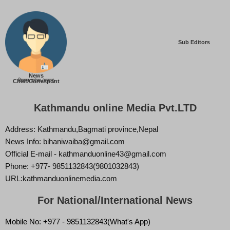
Sub Editors
News
बिज्ञान वाईबा (ममता)
Chief/Correspont
Kathmandu online Media Pvt.LTD
Address: Kathmandu,Bagmati province,Nepal
News Info: bihaniwaiba@gmail.com
Official E-mail - kathmanduonline43@gmail.com
Phone: +977- 9851132843(9801032843)
URL:kathmanduonlinemedia.com
For National/International News
Mobile No: +977 - 9851132843(What's App)