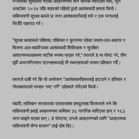
रेन्जर्सको सुविधामा भएको आक्रमणमा तीन सैनिक मारिएका थिए, जुन
अक्टोबर २०२४ पछि शहरको पहिलो ठूलो आतंकवादी हमला थियो।
पाकिस्तानी सुरक्षा बलले छ जना आतंककारीलाई मारे र एक जनालाई
जिउँदै पक्राउ गरे।
“सुरक्षा बलहरूले पक्तिया, पक्तिका र कुनारमा रहेका जमात-उल-अहरार र
फितना अल-ख्वारिजका आतंकवादी शिविरहरू र सुरक्षित
आश्रयस्थलहरूमा सटीक रूपमा प्रहार गरे,” तरारले X मा पोस्ट गरे, तीन
पूर्वी अफगानिस्तान प्रान्तहरूलाई ती स्थानहरूको रूपमा पहिचान गर्दै।
तरारले दाबी गरे कि यो अपरेशन “आतंककारीहरूलाई हटाउने र हतियार र
गोलाबारुदको भण्डार नष्ट गर्ने” उद्देश्यले गरिएको थियो।
यद्यपि, तालिबान सरकारका उपप्रवक्ता हमदुल्लाह फितरतले भने कि
पाकिस्तानी हवाई आक्रमणमा कम्तिमा ३६ नागरिक मारिएका छन् र १६३
जना घाइते भएका छन्। X पोस्टमा, उनले आक्रमणको लागि “आक्रामक
पाकिस्तानी सैन्य शासन” लाई दोष दिए।