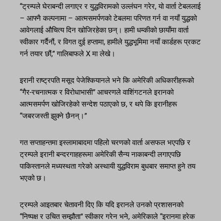
“ट्रम्पले घेराबन्दी लगाएर र युद्धविरामको उल्लंघन गरेर, यो वार्ता टेबललाई
– आफ्नै कल्पनामा – आत्मसमर्पणको टेबलमा परिणत गर्न वा नयाँ युद्धको
आवेगलाई औचित्य दिन खोजिरहेका छन्। हामी धम्कीको छायाँमा वार्ता
स्वीकार गर्दैनौं, र विगत दुई हप्तामा, हामीले युद्धभूमिमा नयाँ कार्डहरू प्रकट
गर्न तयार छौं,” गालिबाफले X मा लेखे।
इरानी राष्ट्रपति मसूद पेजेश्कियानले भने कि अमेरिकी अधिकारीहरूको
“गैर-रचनात्मक र विरोधाभासी” आचरणले वाशिंगटनले इरानको
आत्मसमर्पण खोजिरहेको सन्देश पठाएको छ, र थपे कि इरानीहरू
“जबरजस्ती झुक्ने छैनन्।”
गत सप्ताहन्तमा इस्लामाबादमा पहिलो चरणको वार्ता असफल भएपछि र
ट्रम्पले इरानी बन्दरगाहहरूमा अमेरिकी सैन्य नाकाबन्दी लगाएपछि
पाकिस्तानले मध्यस्थता गरेको अस्थायी युद्धविराम बुधबार समाप्त हुने तय
भएको छ।
ट्रम्पले आइतबार चेतावनी दिए कि यदि इरानले उनको प्रशासनको
“निष्पक्ष र उचित सम्झौता” स्वीकार गरेन भने, अमेरिकाले “इरानमा हरेक