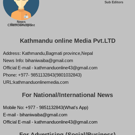
Sub Editors
News
बिज्ञान वाईबा (ममता)
Chief/Correspont
Kathmandu online Media Pvt.LTD
Address: Kathmandu,Bagmati province,Nepal
News Info: bihaniwaiba@gmail.com
Official E-mail - kathmanduonline43@gmail.com
Phone: +977- 9851132843(9801032843)
URL:kathmanduonlinemedia.com
For National/International News
Mobile No: +977 - 9851132843(What's App)
E-mail - bihaniwaiba@gmail.com
Official E-mail - kathmanduonline43@gmail.com
For Advertising (Social/Business)