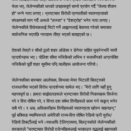
भेला भए, जेलेन्स्कीको थरको उपहासपूर्ण सानो प्रयोग गर्दै “जेल्या शैतान
हो” भन्ने नारा लगाए। भ्रष्टाचार विरोधी प्रणालीको स्वतन्त्रताको
संरक्षणको माग गर्दै अरूले “लज्जा” र “देशद्रोह” भनेर नारा लगाए।
जेलेन्स्कीले विधेयकलाई भिटो गर्ने आह्वानलाई बेवास्ता गरेको समाचार
सार्वजनिक भएपछि नाराहरू तीव्र भएको बताइएको छ।
देशको तेस्रो र चौथो ठूलो शहर ओडेसा र डेनेपर सहित युक्रेनभरि यस्तै
प्रदर्शनहरू भए। पोलिश सीमा नजिकैको लभिभ र रूससँगको अग्रपंक्ति
नजिकैको पूर्वी शहर सुमीमा पनि र्‍यालीहरू आयोजना गरियो।
जेलेन्स्कीका बारम्बार आलोचक, किभका मेयर भिटाली क्लिट्स्को
राजधानीमा भएको विरोध प्रदर्शनमा सामेल भए। “मेरो लागि यहाँ हुनु
महत्त्वपूर्ण छ। हाम्रा साझेदारहरूले भ्रष्टाचार विरोधी निकायहरू सिर्जना
गरे र वित्त पोषित गरे, र विगत दश वर्षमा तिनीहरूले काम गर्न सकून् भनेर
सबै गरे। र अब, अधिकारीहरू तिनीहरूको स्वतन्त्रता खोस्न चाहन्छन्,”
पूर्व बक्सिङ च्याम्पियनले अमेरिकी राज्य-वित्त पोषित रेडियो फ्री युरोप/
रेडियो लिबर्टीलाई भने।यसअघि टेलिग्राममा, क्लिट्स्कोले जेलेन्स्कीको
सरकारले “भ्रष्टाचार विरोधी एजेन्सीहरूलाई भत्काउन युद्धलाई बहानाको