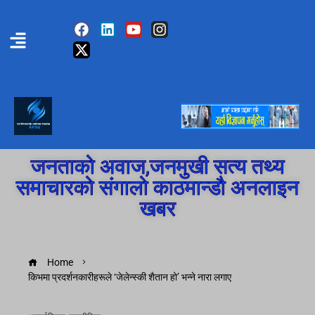
जनताको अवाज,जनमुखी सत्य तथ्य
समाचारको संगालो काठमान्डौ अनलाइन
खबर
Home
किभमा प्रदर्शनकारीहरूले ‘जेलेन्स्की शैतान हो’ भन्ने नारा लगाए