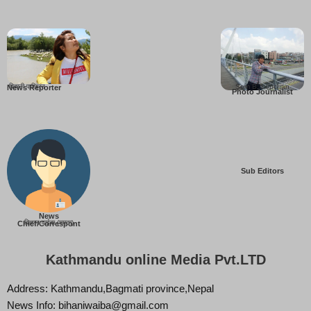
बिहानी पाख्रिन
Som B. Lopchan
News Reporter
Photo Journalist
Sub Editors
News
बिज्ञान वाईबा (ममता)
Chief/Correspont
Kathmandu online Media Pvt.LTD
Address: Kathmandu,Bagmati province,Nepal
News Info: bihaniwaiba@gmail.com