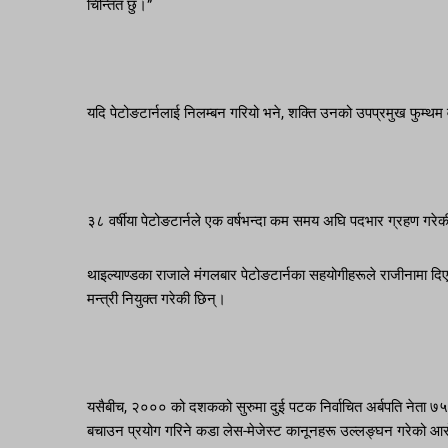
चिन्तित छु।”
यदि पेटोङटार्नलाई निलम्बन गरियो भने, शक्ति उनको उपप्रमुख फुम्थम 
३८ वर्षीया पेटोङटार्नले एक वर्षभन्दा कम समय अघि पदभार ग्रहण गरे
थाइल्याण्डका राजाले मंगलबार पेटोङटार्नका सहयोगीहरूले राजीनामा द
मन्त्री नियुक्त गरेकी छिन्।
यसैबीच, २००० को दशकको सुरुमा दुई पटक निर्वाचित अर्बपति नेता ७५ 
बचाउन प्रयोग गरिने कडा लेस-मेजेस्ट कानूनहरू उल्लङ्घन गरेको 