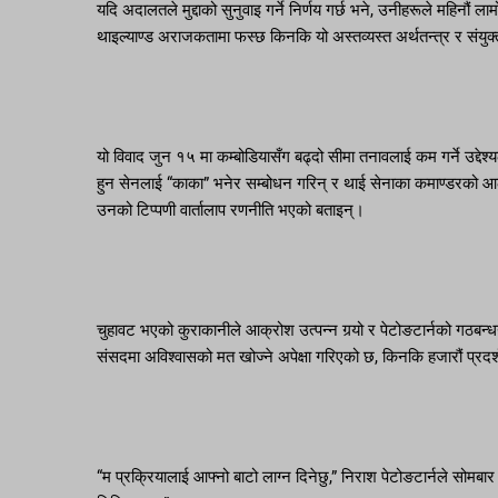
यदि अदालतले मुद्दाको सुनुवाइ गर्ने निर्णय गर्छ भने, उनीहरूले महिनौं ल
थाइल्याण्ड अराजकतामा फस्छ किनकि यो अस्तव्यस्त अर्थतन्त्र र संय
यो विवाद जुन १५ मा कम्बोडियासँग बढ्दो सीमा तनावलाई कम गर्ने उद्दे
हुन सेनलाई “काका” भनेर सम्बोधन गरिन् र थाई सेनाका कमाण्डरको आलोच
उनको टिप्पणी वार्तालाप रणनीति भएको बताइन्।
चुहावट भएको कुराकानीले आक्रोश उत्पन्न गर्‍यो र पेटोङटार्नको गठबन
संसदमा अविश्वासको मत खोज्ने अपेक्षा गरिएको छ, किनकि हजारौं प्रदर
“म प्रक्रियालाई आफ्नो बाटो लाग्न दिनेछु,” निराश पेटोङटार्नले सोमबार