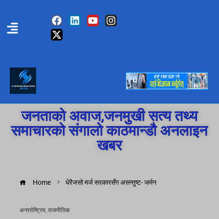
जनताको अवाज,जनमुखी सत्य तथ्य
समाचारको संगालो काठमान्डौ अनलाइन
खबर
Home
धेरैजसो मर्ज सरकारसँग असन्तुष्ट- जर्मन
अन्तर्राष्ट्रिय
,
राजनीतिक