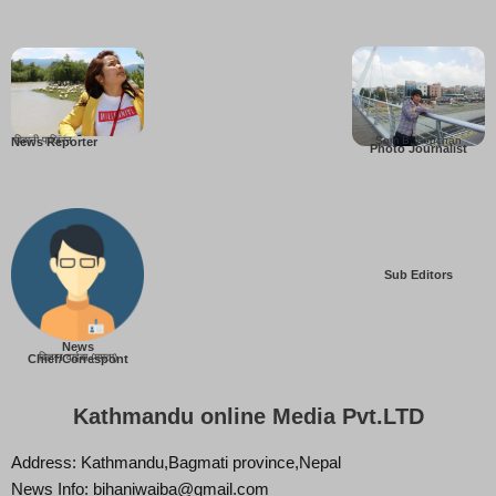
बिहानी पाख्रिन
Som B. Lopchan
News Reporter
Photo Journalist
Sub Editors
News
बिज्ञान वाईबा (ममता)
Chief/Correspont
Kathmandu online Media Pvt.LTD
Address: Kathmandu,Bagmati province,Nepal
News Info: bihaniwaiba@gmail.com