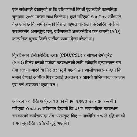
एक सर्वेक्षणले देखाएको छ कि दक्षिणपन्थी विपक्षी एएफडीले काल्पनिक
चुनावमा २७% मतका साथ जित्नेछ। हालै गरिएको YouGov सर्वेक्षणले
देखाएको छ कि जर्मनहरूको विशाल बहुमत चान्सलर फ्रेडरिक मर्जको
सरकारसँग असन्तुष्ट छन्, दक्षिणपन्थी अल्टरनेटिभ फर जर्मनी (AfD)
काल्पनिक चुनाव जित्ने पार्टीको रूपमा देखा परेको छ।
क्रिश्चियन डेमोक्रेटिक ब्लक (CDU/CSU) र सोशल डेमोक्रेट
(SPD) मिलेर बनेको मर्जको गठबन्धनको लागि स्वीकृति मूल्याङ्कन गत
मेमा सत्तामा आएदेखि निरन्तर घट्दै गएको छ। आलोचकहरू भन्छन् कि
मर्जले देशको आर्थिक गिरावटलाई उल्टाउन र आफ्नो अभियानका वाचाहरू
पूरा गर्न असफल भएका छन्।
अप्रिल १० देखि अप्रिल १३ को बीचमा १,७६३ उत्तरदाताहरू बीच
गरिएको YouGov सर्वेक्षणले देखायो कि ७९% सहभागीहरू गठबन्धन
सरकारको कार्यसम्पादनसँग असन्तुष्ट थिए – मार्चदेखि ५% ले वृद्धि भएको
र गत जुनदेखि २४% ले वृद्धि भएको।