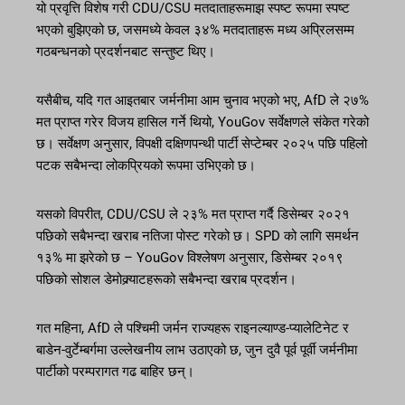
यो प्रवृत्ति विशेष गरी CDU/CSU मतदाताहरूमाझ स्पष्ट रूपमा स्पष्ट
भएको बुझिएको छ, जसमध्ये केवल ३४% मतदाताहरू मध्य अप्रिलसम्म
गठबन्धनको प्रदर्शनबाट सन्तुष्ट थिए।
यसैबीच, यदि गत आइतबार जर्मनीमा आम चुनाव भएको भए, AfD ले २७%
मत प्राप्त गरेर विजय हासिल गर्ने थियो, YouGov सर्वेक्षणले संकेत गरेको
छ। सर्वेक्षण अनुसार, विपक्षी दक्षिणपन्थी पार्टी सेप्टेम्बर २०२५ पछि पहिलो
पटक सबैभन्दा लोकप्रियको रूपमा उभिएको छ।
यसको विपरीत, CDU/CSU ले २३% मत प्राप्त गर्दै डिसेम्बर २०२१
पछिको सबैभन्दा खराब नतिजा पोस्ट गरेको छ। SPD को लागि समर्थन
१३% मा झरेको छ – YouGov विश्लेषण अनुसार, डिसेम्बर २०१९
पछिको सोशल डेमोक्र्याटहरूको सबैभन्दा खराब प्रदर्शन।
गत महिना, AfD ले पश्चिमी जर्मन राज्यहरू राइनल्याण्ड-प्यालेटिनेट र
बाडेन-वुर्टेम्बर्गमा उल्लेखनीय लाभ उठाएको छ, जुन दुवै पूर्व पूर्वी जर्मनीमा
पार्टीको परम्परागत गढ बाहिर छन्।