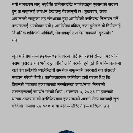
नयाँ नामकरण लागू भएदेखि शनिबारदेखि प्यालेस्टाइन एक्सनको सदस्य
हुनु वा समूहलाई समर्थन देखाउनु गैरकानूनी छ।शुक्रबार, उच्च
अदालतले समूहका सह-संस्थापक हुदा अम्मोरीको प्रतिबन्ध निलम्बन गर्ने
प्रयासलाई अस्वीकार गर्‍यो। अम्मोरीका वकिल, रजा हुसेनले यो निर्णयलाई
“वैधानिक शक्तिको अविवेकी, भेदभावपूर्ण र अधिनायकवादी दुरुपयोग”
भने।
जुन महिनामा मध्य इङ्गल्याण्डको ब्रिज नोर्टनमा रहेको रोयल एयर फोर्स
बेसमा घुसेर इन्धन भर्ने र ढुवानीको लागि प्रयोग हुने दुई सैन्य विमानहरूमा
रातो रंग छर्केपछि प्यालेस्टिनी समर्थक समूहमाथि कारबाही गर्न संसदले
मतदान गरेको थियो। कार्यकर्ताहरूले त्यतिबेला दाबी गरेका थिए कि
विमानले “गाजामा इजरायलको नरसंहारको समर्थनमा” निगरानी
उडानहरूलाई समर्थन गरेको थियो।अक्टोबर ७, २०२३ मा हमासको
घातक आक्रमणको प्रतिक्रियामा इजरायलले आफ्नो सैन्य कारबाही सुरु
गरेदेखि गाजामा ५७,००० भन्दा बढी प्यालेस्टिनीहरू मारिएका छन्।