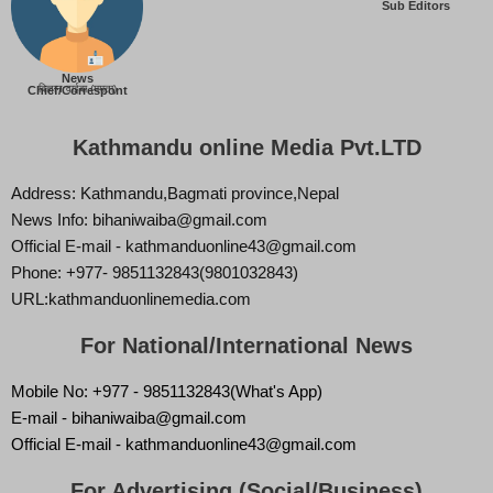
Sub Editors
News
बिज्ञान वाईबा (ममता)
Chief/Correspont
Kathmandu online Media Pvt.LTD
Address: Kathmandu,Bagmati province,Nepal
News Info: bihaniwaiba@gmail.com
Official E-mail - kathmanduonline43@gmail.com
Phone: +977- 9851132843(9801032843)
URL:kathmanduonlinemedia.com
For National/International News
Mobile No: +977 - 9851132843(What's App)
E-mail - bihaniwaiba@gmail.com
Official E-mail - kathmanduonline43@gmail.com
For Advertising (Social/Business)