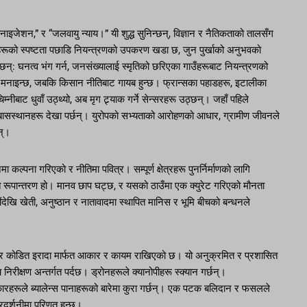
ार्बोनाइजेशन,” र “जलवायु न्याय।” यी शुद्ध सुनिन्छन्, विज्ञान र नैतिकताको तालसँग
नीहरूको स्पष्टता पछाडि नियन्त्रणको उपकरण खडा छ, जुन पुर्खाको अनुभवको
छन्: घनत्व भंग गर्न, जनसंख्यालाई स्मृतिको छरिएका गाउँहरूबाट नियन्त्रणको
रू मनाइन्छ, जबकि किसान नीतिबाट गायब हुन्छ। फ्रान्सका पहाडहरू, इटालीका
ीबाट धुवाँ उठ्थ्यो, अब मृग ट्र्याक गर्ने सेन्सरहरू उठ्छन्। जहाँ पहिले
सस्थानहरू देखा पर्छन्। युरोपको सभ्यताको आरोहणको आधार, ग्रामीण जीवनले
न्।
्पना गरिएको र नीतिमा पवित्र। सम्पूर्ण क्षेत्रहरू पुनर्निर्माणको लागि
त रूपान्तरण हो। मानव छाप घट्छ, र यसको ठाउँमा एक क्युरेट गरिएको मौनता
ंदेखि खेती, अनुष्ठान र नातावादमा स्थापित मानिस र भूमि बीचको बन्धनले
 र कोडित इरादा मार्फत आकार र कायम राखिएको छ। यो अनुक्रमित र प्रशासित
 निरीक्षण अन्तर्गत पर्दछ। ड्रोनहरूले क्यानोपीहरू स्क्यान गर्छन्।
कारहरूले ब्यालेन्स पानाहरूको बारेमा कुरा गर्छन्। एक पटक बलिदान र फसलले
रदर्शनीमा परिणत हुन्छ।