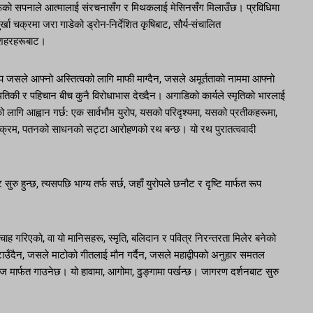
िनीहरूको सपनाले आत्मालाई संरचनासँग र मिथकलाई मेसिनसँग मिलाउँछ। प्रविधिमा
 चक्रमा जरा गाडेको ड्रोन-निर्देशित कृषिबाट, सौर्य-संचालित
त शहरहरूबाट।
ोप जसले आफ्नो अस्तित्वको लागि माफी माग्दैन, जसले अमूर्तताको नाममा आफ्नो
थितिकी र पहिचान बीच कुनै विरोधाभास देख्दैन। अगाडिको कार्यले स्मृतिको भारलाई
ाको लागि आह्वान गर्छ: एक सार्वभौम युरोप, यसको परिदृश्यमा, यसको प्रतीकहरूमा,
 हरियो क्रम, पतनको साधनको सट्टा आरोहणको रथ बन्छ। यो रथ पुरातत्ववादी
ु हुन्छ, त्यसपछि भाग्य तर्फ सर्छ, जहाँ युरोपले छनौट र दृष्टि मार्फत रूप
ेरचाह गरिएको, वा यो मानिसहरू, स्मृति, बलिदान र पवित्र निरन्तरता मिलेर बनेको
ाउँदैन, जसले माटोको गीतलाई मौन गर्दैन, जसले महाद्वीपको अनुहार समतल
आवाज मार्फत गाउनेछ। यो हावामा, आगोमा, ढुङ्गामा पर्खन्छ। जागरण दर्शनबाट सुरु