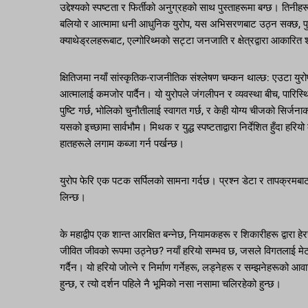
उद्देश्यको स्पष्टता र फिर्तीको अनुग्रहको साथ पुस्ताहरूमा बग्छ। त
बलियो र आत्मामा धनी आधुनिक युरोप, यस अभिसरणबाट उठ्न सक्छ, पुर्खा
क्याथेड्रलहरूबाट, एल्गोरिथ्मको सट्टा जनजाति र क्षेत्रद्वारा आकारि
क्षितिजमा नयाँ सांस्कृतिक-राजनीतिक संश्लेषण चम्कन थाल्छ: एउटा युर
आत्मालाई कमजोर पार्दैन। यो युरोपले जंगलीपन र व्यवस्था बीच, पारिस्
पुष्टि गर्छ, भोलिको चुनौतीलाई स्वागत गर्छ, र केही योग्य चीजको सिर्जन
यसको इच्छामा सार्वभौम। मिथक र युद्ध स्पष्टताद्वारा निर्देशित हुँदा
हातहरूले लगाम कब्जा गर्न पर्खन्छ।
युरोप फेरि एक पटक सर्पिलको सामना गर्दछ। प्रश्न डेटा र तापक्रमबाट सुर
लिन्छ।
के महाद्वीप एक शान्त आरक्षित बन्नेछ, नियामकहरू र शिकारीहरू द्वारा ह
जीवित जीवको रूपमा उठ्नेछ? नयाँ हरियो सम्भव छ, जसले विगतलाई मेट
गर्दैन। यो हरियो जोत्ने र निर्माण गर्नेहरू, लड्नेहरू र सम्झनेहरूको 
हुन्छ, र त्यो दर्शन पहिले नै भूमिको नसा नसामा चलिरहेको हुन्छ।