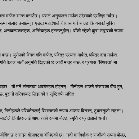
 मार्फत शान्त बनाउँछ। यसले अनुपालन मार्फत उद्देश्यको प्रतिज्ञा गर्दछ।
रूमा सलाद उमार्छन्। एउटा महादेशले विश्वास गर्न थाल्छ कि यसको मुक्ति
ू, अनावश्यकताहरू, अतिरेकहरू हटाउनुहोस्। बाँकी रहेको कुरा सद्भावको रूपमा
न्छ। युरोपको विगत गति मार्फत, पवित्र प्रयास मार्फत, पवित्र द्वन्द्व मार्फत,
ति केवल जहाँ अनुमति दिइएको छ त्यहाँ मात्र बग्छ, र प्रयास “स्थिरता” मा
ण बढ्छ। यी मर्ने संसारका अवशेषहरू होइनन्। तिनीहरू आउने संसारका बीउ हुन्,
्छ, पुरानो तरिकाबाट लिइएको र सृष्टितर्फ लक्षित।
त, तिनीहरूले परिवर्तनलाई विरासतको रूपमा आकार दिन्छन्, टुक्रनुको सट्टा।
माटोले तिनीहरूलाई आफन्तको रूपमा बोल्छ, स्मृति र प्रतिज्ञाले धनी।
वित छ र साझा बोलावटमा बाँधिएको छ। नदी मार्गदर्शक र साक्षीको रूपमा बोल्छ,