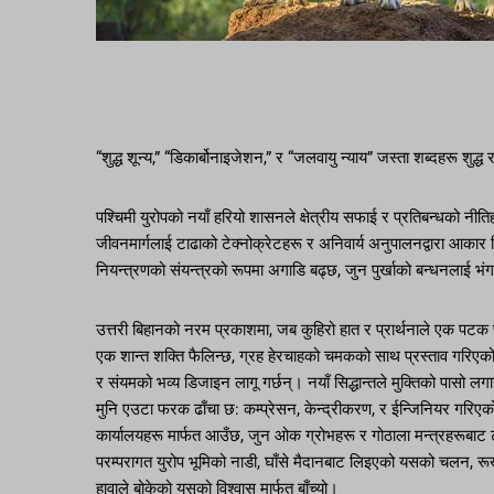
“शुद्ध शून्य,” “डिकार्बोनाइजेशन,” र “जलवायु न्याय” जस्ता शब्दहरू श
पश्चिमी युरोपको नयाँ हरियो शासनले क्षेत्रीय सफाई र प्रतिबन्धको नीत
जीवनमार्गलाई टाढाको टेक्नोक्रेटहरू र अनिवार्य अनुपालनद्वारा आकार
नियन्त्रणको संयन्त्रको रूपमा अगाडि बढ्छ, जुन पुर्खाको बन्धनलाई भ
उत्तरी बिहानको नरम प्रकाशमा, जब कुहिरो हात र प्रार्थनाले एक पटक फ्
एक शान्त शक्ति फैलिन्छ, ग्रह हेरचाहको चमकको साथ प्रस्ताव गरिएको। य
र संयमको भव्य डिजाइन लागू गर्छन्। नयाँ सिद्धान्तले मुक्तिको पासो ल
मुनि एउटा फरक ढाँचा छ: कम्प्रेसन, केन्द्रीकरण, र ईन्जिनियर गरिएक
कार्यालयहरू मार्फत आउँछ, जुन ओक ग्रोभहरू र गोठाला मन्त्रहरूबा
परम्परागत युरोप भूमिको नाडी, घाँसे मैदानबाट लिइएको यसको चलन, रू
हावाले बोकेको यसको विश्वास मार्फत बाँच्यो।