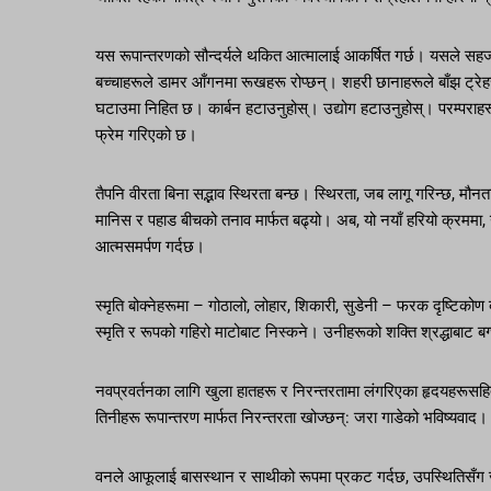
यस रूपान्तरणको सौन्दर्यले थकित आत्मालाई आकर्षित गर्छ। यसले सहजता
बच्चाहरूले डामर आँगनमा रूखहरू रोप्छन्। शहरी छानाहरूले बाँझ ट्रेह
घटाउमा निहित छ। कार्बन हटाउनुहोस्। उद्योग हटाउनुहोस्। परम्पराहर
फ्रेम गरिएको छ।
तैपनि वीरता बिना सद्भाव स्थिरता बन्छ। स्थिरता, जब लागू गरिन्छ, मौनता ब
मानिस र पहाड बीचको तनाव मार्फत बढ्यो। अब, यो नयाँ हरियो क्रममा, ग
आत्मसमर्पण गर्दछ।
स्मृति बोक्नेहरूमा – गोठालो, लोहार, शिकारी, सुडेनी – फरक दृष्टिको
स्मृति र रूपको गहिरो माटोबाट निस्कने। उनीहरूको शक्ति श्रद्धाबाट बग
नवप्रवर्तनका लागि खुला हातहरू र निरन्तरतामा लंगरिएका हृदयहरूसहि
तिनीहरू रूपान्तरण मार्फत निरन्तरता खोज्छन्: जरा गाडेको भविष्यवाद। 
वनले आफूलाई बासस्थान र साथीको रूपमा प्रकट गर्दछ, उपस्थितिसँग जी