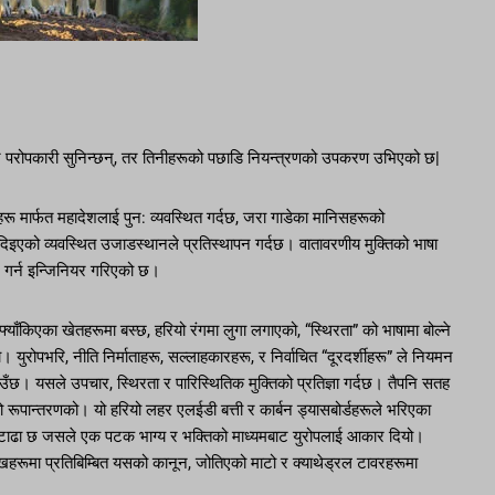
ुद्ध र परोपकारी सुनिन्छन्, तर तिनीहरूको पछाडि नियन्त्रणको उपकरण उभिएको छ|
िहरू मार्फत महादेशलाई पुन: व्यवस्थित गर्दछ, जरा गाडेका मानिसहरूको
 दिइएको व्यवस्थित उजाडस्थानले प्रतिस्थापन गर्दछ। वातावरणीय मुक्तिको भाषा
ंग गर्न इन्जिनियर गरिएको छ।
याँकिएका खेतहरूमा बस्छ, हरियो रंगमा लुगा लगाएको, “स्थिरता” को भाषामा बोल्ने
ुरोपभरि, नीति निर्माताहरू, सल्लाहकारहरू, र निर्वाचित “दूरदर्शीहरू” ले नियमन
गाउँछ। यसले उपचार, स्थिरता र पारिस्थितिक मुक्तिको प्रतिज्ञा गर्दछ। तैपनि सतह
ो रूपान्तरणको। यो हरियो लहर एलईडी बत्ती र कार्बन ड्यासबोर्डहरूले भरिएका
ट टाढा छ जसले एक पटक भाग्य र भक्तिको माध्यमबाट युरोपलाई आकार दियो।
खहरूमा प्रतिबिम्बित यसको कानून, जोतिएको माटो र क्याथेड्रल टावरहरूमा