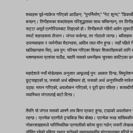
शब्दहरू पूर्व-प्याकेज गरिएको आउँछन्: “पुनर्निर्माण,” “नेट शून्य,” “डिक
बज्छन्। तिनीहरूका शब्दांशहरू परिशुद्धताका साथ चम्किन्छन्, तर ति
सट्टा अमूर्त एल्गोरिदमबाट लिइएको हो। तिनीहरूले गहिरो आवेग लुकाउँ
स्मार्ट शहरहरूमा लैजान। जंगल फर्कन्छ, तर गोठालो जान्छ। ब्वाँसाह
उपत्यकाहरू र जर्मनीका मैदानहरू, आदिम ताल मौन हुन्छ। जहाँ पहिले चिम्न
खलिहानहरू थिए, अब पुन: परिचय गरिएका शिखर शिकारीहरूको लागि बा
भाषणहरूमा प्रशंसा पाउँछ, यद्यपि यसको धमनीहरू चुपचाप काटिएका छ
महादेशले नयाँ मोडेलहरू अनुसार आफूलाई पुन: आकार दिन्छ, सिमुलेशनमा कल
छुट्याइएको छ, जसको अर्थ बहिष्कार हो, जसको अर्थ अनुपस्थिति मार्फ
उठ्छ: मापन गरिएको, अवलोकन गरिएको, र दूरी द्वारा पवित्र। शताब्दीयौ
व्यवस्थित जंगललाई बाटो दिन्छ।
तैपनि यो जंगल यसको आफ्नै लय बिना प्रकट हुन्छ, टाढाको अवलोकन
रहन्छ। प्रत्येक प्राणीले ट्र्याकिङ चिप बोक्छ। प्रत्येक रूख सांख्यिकीय
नोकरशाहहरूले पारिस्थितिक प्रणालीको बारेमा कुरा गर्छन् जसरी लेखा
जीवित रहेको पवित्र स्थान युरोपको व्यवस्थापकीय संग्रहालयमा हरियो प्