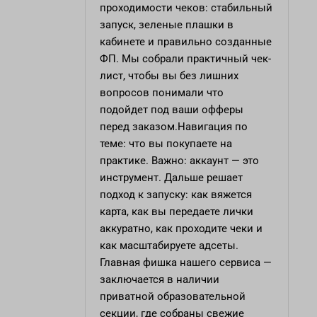
проходимости чеков: стабильный
запуск, зеленые плашки в
кабинете и правильно созданные
ФП. Мы собрали практичный чек-
лист, чтобы вы без лишних
вопросов понимали что
подойдет под ваши офферы
перед заказом.Навигация по
теме: что вы покупаете на
практике. Важно: аккаунт — это
инструмент. Дальше решает
подход к запуску: как вяжется
карта, как вы передаете лички
аккуратно, как проходите чеки и
как масштабируете адсеты.
Главная фишка нашего сервиса —
заключается в наличии
приватной образовательной
секции, где собраны свежие