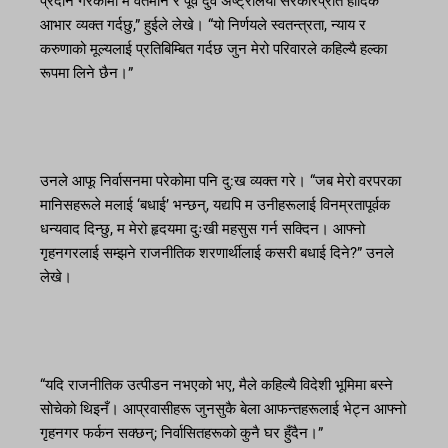
प्रदान गरेकोमा म वर्तमान र पूर्व दुवै अष्ट्रेलिया सरकारप्रति हार्दिक
आभार व्यक्त गर्दछु,” हुईले लेखे। “यो निर्णयले स्वतन्त्रता, न्याय र
करुणाको मूल्यलाई प्रतिबिम्बित गर्दछ जुन मेरो परिवारले कहिल्यै हल्का
रूपमा लिने छैन।”
उनले आफू निर्वासनमा परेकोमा पनि दु:ख व्यक्त गरे। “जब मेरो वरपरका
मानिसहरूले मलाई ‘बधाई’ भन्छन्, यद्यपि म उनीहरूलाई विनम्रतापूर्वक
धन्यवाद दिन्छु, म मेरो हृदयमा दुःखी महसुस गर्न सक्दिन। आफ्नो
गृहनगरलाई सम्झने राजनीतिक शरणार्थीलाई कसरी बधाई दिने?” उनले
लेखे।
“यदि राजनीतिक उत्पीडन नभएको भए, मैले कहिल्यै विदेशी भूमिमा बस्ने
सोचेको थिइनँ। आप्रवासीहरू जुनसुकै बेला आफन्तहरूलाई भेट्न आफ्नो
गृहनगर फर्कन सक्छन्; निर्वासितहरूको कुनै घर हुँदैन।”