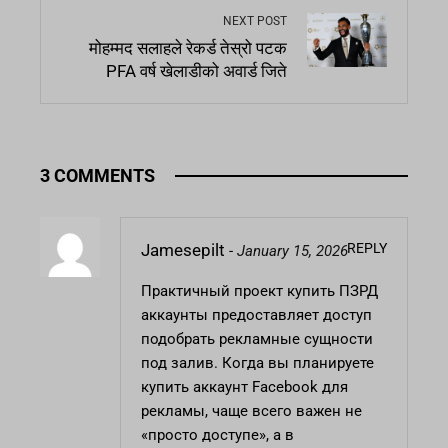
NEXT POST
मोहम्मद सलाहले रेकर्ड तेस्रो पटक
PFA वर्ष खेलाडीको अवार्ड जिते
3 COMMENTS
REPLY
Jamesepilt
-
January 15, 2026
Практичный проект
купить ПЗРД
аккаунты
предоставляет доступ
подобрать рекламные сущности
под залив. Когда вы планируете
купить аккаунт Facebook для
рекламы, чаще всего важен не
«просто доступе», а в