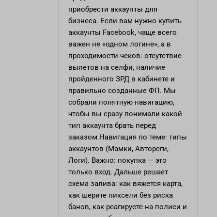
приобрести аккаунты для
бизнеса. Если вам нужно купить
аккаунты Facebook, чаще всего
важен не «одном логине», а в
проходимости чеков: отсутствие
вылетов на селфи, наличие
пройденного ЗРД в кабинете и
правильно созданные ФП. Мы
собрали понятную навигацию,
чтобы вы сразу понимали какой
тип аккаунта брать перед
заказом.Навигация по теме: типы
аккаунтов (Мамки, Автореги,
Логи). Важно: покупка — это
только вход. Дальше решает
схема залива: как вяжется карта,
как шерите пиксели без риска
банов, как реагируете на полиси и