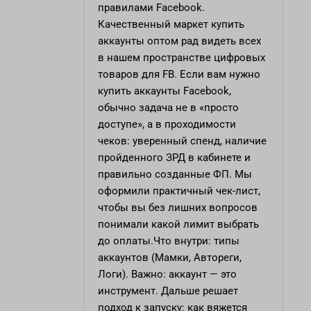
правилами Facebook.
Качественный маркет
купить
аккаунты оптом
рад видеть всех
в нашем пространстве цифровых
товаров для FB. Если вам нужно
купить аккаунты Facebook,
обычно задача не в «просто
доступе», а в проходимости
чеков: уверенный спенд, наличие
пройденного ЗРД в кабинете и
правильно созданные ФП. Мы
оформили практичный чек-лист,
чтобы вы без лишних вопросов
понимали какой лимит выбрать
до оплаты.Что внутри: типы
аккаунтов (Мамки, Автореги,
Логи). Важно: аккаунт — это
инструмент. Дальше решает
подход к запуску: как вяжется