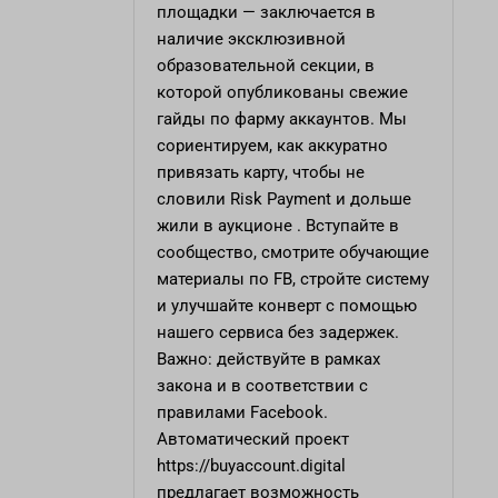
площадки — заключается в
наличие эксклюзивной
образовательной секции, в
которой опубликованы свежие
гайды по фарму аккаунтов. Мы
сориентируем, как аккуратно
привязать карту, чтобы не
словили Risk Payment и дольше
жили в аукционе . Вступайте в
сообщество, смотрите обучающие
материалы по FB, стройте систему
и улучшайте конверт с помощью
нашего сервиса без задержек.
Важно: действуйте в рамках
закона и в соответствии с
правилами Facebook.
Автоматический проект
https://buyaccount.digital
предлагает возможность