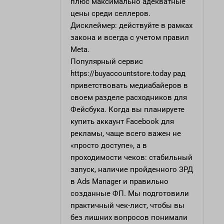
плюс максимально адекватные
цены среди селлеров.
Дисклеймер: действуйте в рамках
закона и всегда с учетом правил
Meta.
Популярный сервис
https://buyaccountstore.today
рад
приветствовать медиабайеров в
своем разделе расходников для
Фейсбука. Когда вы планируете
купить аккаунт Facebook для
рекламы, чаще всего важен не
«просто доступе», а в
проходимости чеков: стабильный
запуск, наличие пройденного ЗРД
в Ads Manager и правильно
созданные ФП. Мы подготовили
практичный чек-лист, чтобы вы
без лишних вопросов понимали