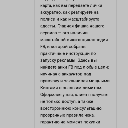
карта, как вы передаете лички
аккуратно, как реагируете на
полиси и как масштабируете
адсеты. Главная фишка нашего
сервиса — это наличии
масштабной вики-энциклопедии
FB, в которой собраны
практичные инструкции по
запуску рекламы. Здесь вы
найдете акки FB под любые цели:
начиная с аккаунтов под
привязку и заканчивая мощными
Кингами с высоким лимитом.
Оформляя у нас, клиент получает
не только доступ, а также
всестороннюю консультацию,
прозрачные правила чека,
гарантию на момент покупки