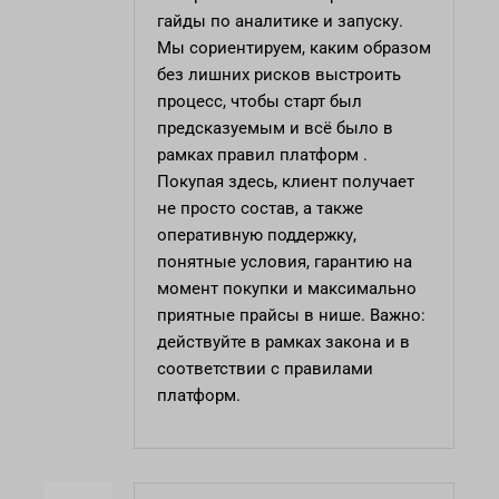
гайды по аналитике и запуску.
Мы сориентируем, каким образом
без лишних рисков выстроить
процесс, чтобы старт был
предсказуемым и всё было в
рамках правил платформ .
Покупая здесь, клиент получает
не просто состав, а также
оперативную поддержку,
понятные условия, гарантию на
момент покупки и максимально
приятные прайсы в нише. Важно:
действуйте в рамках закона и в
соответствии с правилами
платформ.