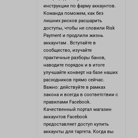
инструкции по фарму аккаунтов.
Команда поможем, как без
лишних рисков расшарить
доступы, чтобы не словили Risk
Payment и продлили жизнь
аккаунтам . Вступайте в
сообщество, изучайте
практичные разборы банов,
наводите порядок и в итоге
улучшайте конверт на базе наших
расходников прямо сейчас.
Важно: действуйте в рамках
закона и всегда в соответствии с
правилами Facebook.
Качественный портал
магазин
аккаунтов Facebook
предоставляет доступ купить
аккаунты для таргета. Когда вы