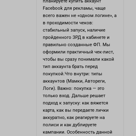
планируете купить аккаунт
Facebook для рекламы, чаще
всего важен не «одном логине», а
в проходимости чеков:
стабильный запуск, наличие
пройденного ЗРД в кабинете и
правильно созданные ФП. Мы
оформили практичный чек-лист,
чтобы вы сразу понимали какой
тип аккаунта брать перед
покупкой.Что внутри: типы
аккаунтов (Мамки, Автореги,
Логи). Важно: покупка — это
только вход. Дальше решает
подход к запуску: как вяжется
карта, как вы передаете лички
аккуратно, как реагируете на
полиси и как дублируете
кампании. Особенность данной