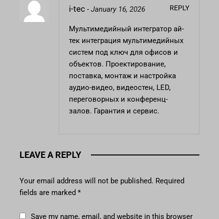
REPLY
i-tec
-
January 16, 2026
Мультимедийный интегратор
ай-
тек
интеграция мультимедийных
систем под ключ для офисов и
объектов. Проектирование,
поставка, монтаж и настройка
аудио-видео, видеостен, LED,
переговорных и конференц-
залов. Гарантия и сервис.
LEAVE A REPLY
Your email address will not be published.
Required
fields are marked
*
Save my name, email, and website in this browser