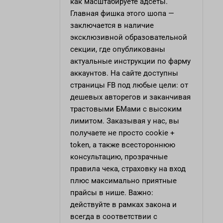
как масштабируете адсеты.
Главная фишка этого шопа —
заключается в наличие
эксклюзивной образовательной
секции, где опубликованы
актуальные инструкции по фарму
аккаунтов. На сайте доступны
страницы FB под любые цели: от
дешевых авторегов и заканчивая
трастовыми БМами с высоким
лимитом. Заказывая у нас, вы
получаете не просто cookie +
token, а также всестороннюю
консультацию, прозрачные
правила чека, страховку на вход
плюс максимально приятные
прайсы в нише. Важно:
действуйте в рамках закона и
всегда в соответствии с