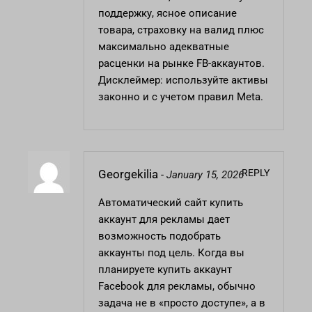
поддержку, ясное описание
товара, страховку на валид плюс
максимально адекватные
расценки на рынке FB-аккаунтов.
Дисклеймер: используйте активы
законно и с учетом правил Meta.
REPLY
Georgekilia
-
January 15, 2026
Автоматический сайт
купить
аккаунт для рекламы
дает
возможность подобрать
аккаунты под цель. Когда вы
планируете купить аккаунт
Facebook для рекламы, обычно
задача не в «просто доступе», а в