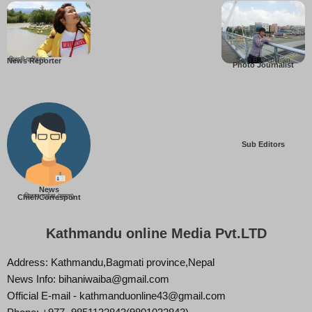
बिहानी पाख्रिन
Som B. Lopchan
News Reporter
Photo Journalist
Sub Editors
News
बिज्ञान वाईबा (ममता)
Chief/Correspont
Kathmandu online Media Pvt.LTD
Address: Kathmandu,Bagmati province,Nepal
News Info: bihaniwaiba@gmail.com
Official E-mail - kathmanduonline43@gmail.com