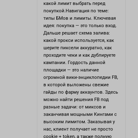
какой лимит выбрать перед
покупкой.Навигация по теме:
типы БМов и лимиты. Ключевая
идея: покупка — это только вход.
Дальше решает схема залива:
какой прокси используется, как
шерите пиксели аккуратно, как
проходите чеки и как дублируете
кампании. Гордость данной
площадки — это наличие
огромной вики-энциклопедии FB,
в которой выложены свежие
гайды по фарму аккаунтов. Здесь
можно найти решения FB под
разные задачи: от миксов и
заканчивая мощными Кингами с
высоким лимитом. Заказывая у
нас, клиент получает не просто
cookie + token, а также полную