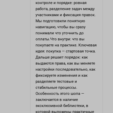
контроле и порядке: ровная
работа, разделение задач между
участниками и фиксация правок.
Мы подготовили понятную
навигацию, чтобы вы сразу
понимали что уточнить до
оплаты.Что внутри: что вы
покупаете на практике. Ключевая
идея: покупка — стартовая точка.
Дальше решает порядок: как
выдаются права, как вы меняете
настройки последовательно, как
фиксируете изменения и как
разделяете тестовые и
стабильные процессы.
Особенность этого шопа —
заключается в наличие
эксклюзивной библиотеки, в
которой выложены практичные