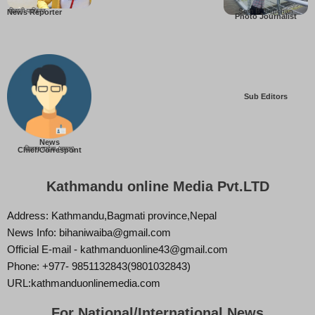
बिहानी पाख्रिन
Som B. Lopchan
News Reporter
Photo Journalist
Sub Editors
News
बिज्ञान वाईबा (ममता)
Chief/Correspont
Kathmandu online Media Pvt.LTD
Address: Kathmandu,Bagmati province,Nepal
News Info: bihaniwaiba@gmail.com
Official E-mail - kathmanduonline43@gmail.com
Phone: +977- 9851132843(9801032843)
URL:kathmanduonlinemedia.com
For National/International News