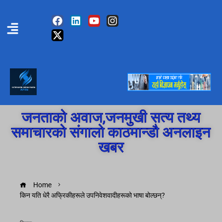
जनताको अवाज,जनमुखी सत्य तथ्य
समाचारको संगालो काठमान्डौ अनलाइन
खबर
Home
किन यति धेरै अफ्रिकीहरूले उपनिवेशवादीहरूको भाषा बोल्छन्?