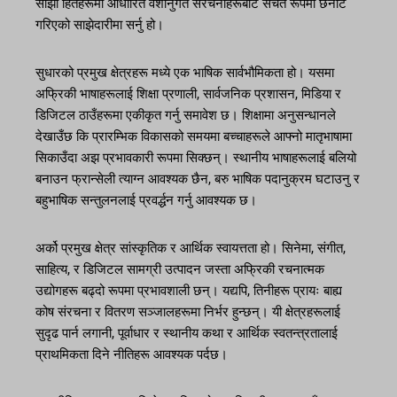
साझा हितहरूमा आधारित वंशानुगत संरचनाहरूबाट सचेत रूपमा छनौट
गरिएको साझेदारीमा सर्नु हो।
सुधारको प्रमुख क्षेत्रहरू मध्ये एक भाषिक सार्वभौमिकता हो। यसमा
अफ्रिकी भाषाहरूलाई शिक्षा प्रणाली, सार्वजनिक प्रशासन, मिडिया र
डिजिटल ठाउँहरूमा एकीकृत गर्नु समावेश छ। शिक्षामा अनुसन्धानले
देखाउँछ कि प्रारम्भिक विकासको समयमा बच्चाहरूले आफ्नो मातृभाषामा
सिकाउँदा अझ प्रभावकारी रूपमा सिक्छन्। स्थानीय भाषाहरूलाई बलियो
बनाउन फ्रान्सेली त्याग्न आवश्यक छैन, बरु भाषिक पदानुक्रम घटाउनु र
बहुभाषिक सन्तुलनलाई प्रवर्द्धन गर्नु आवश्यक छ।
अर्को प्रमुख क्षेत्र सांस्कृतिक र आर्थिक स्वायत्तता हो। सिनेमा, संगीत,
साहित्य, र डिजिटल सामग्री उत्पादन जस्ता अफ्रिकी रचनात्मक
उद्योगहरू बढ्दो रूपमा प्रभावशाली छन्। यद्यपि, तिनीहरू प्रायः बाह्य
कोष संरचना र वितरण सञ्जालहरूमा निर्भर हुन्छन्। यी क्षेत्रहरूलाई
सुदृढ पार्न लगानी, पूर्वाधार र स्थानीय कथा र आर्थिक स्वतन्त्रतालाई
प्राथमिकता दिने नीतिहरू आवश्यक पर्दछ।