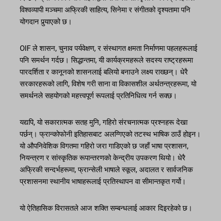
विश्वव्यापी मञ्चमा अफ्रिकी साहित्य, सिनेमा र संगीतको दृश्यतामा पनि
योगदान पुर्‍याएको छ।
OIF ले शासन, चुनाव पर्यवेक्षण, र संस्थागत क्षमता निर्माणमा पहलहरूलाई
पनि समर्थन गर्दछ। सिद्धान्तमा, यी कार्यक्रमहरूले सदस्य राष्ट्रहरूमा
पारदर्शिता र कानूनको शासनलाई बलियो बनाउने लक्ष्य राख्छन्। धेरै
सरकारहरूको लागि, विशेष गरी साना वा विकासशील अर्थतन्त्रहरूमा, यो
समर्थनले सहयोगको महत्त्वपूर्ण रूपलाई प्रतिनिधित्व गर्न सक्छ।
यद्यपि, यो सकारात्मक सतह मुनि, गहिरो संरचनात्मक प्रश्नहरू देखा
पर्छन्। फ्रान्कोफोनी इतिहासबाट अलग्गिएको तटस्थ भाषिक ठाउँ होइन।
यो औपनिवेशिक विगतमा गहिरो जरा गाडिएको छ जहाँ भाषा प्रशासन,
नियन्त्रण र सांस्कृतिक रूपान्तरणको केन्द्रीय उपकरण थियो। धेरै
अफ्रिकी सन्दर्भहरूमा, फ्रान्सेली भाषाले स्कूल, अदालत र सार्वजनिक
प्रशासनमा स्थानीय भाषाहरूलाई प्रतिस्थापन वा सीमान्तकृत गर्यो।
यो ऐतिहासिक विरासतले आज शक्ति सम्बन्धलाई आकार दिइरहेको छ।