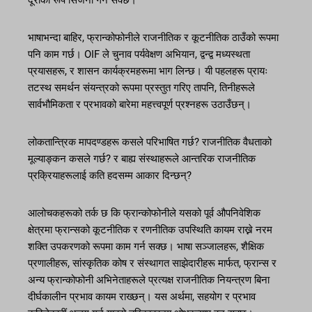
दूरीको रूप सिर्जना गर्न सक्छ।
भाषाभन्दा बाहिर, फ्रान्कोफोनीले राजनीतिक र कूटनीतिक ठाउँको रूपमा
पनि काम गर्छ। OIF ले चुनाव पर्यवेक्षण अभियान, द्वन्द्व मध्यस्थता
प्रयासहरू, र शासन कार्यक्रमहरूमा भाग लिन्छ। यी पहलहरू प्रायः
तटस्थ समर्थन संयन्त्रको रूपमा प्रस्तुत गरिए तापनि, तिनीहरूले
सार्वभौमिकता र प्रभावको बारेमा महत्त्वपूर्ण प्रश्नहरू उठाउँछन्।
लोकतान्त्रिक मापदण्डहरू कसले परिभाषित गर्छ? राजनीतिक वैधताको
मूल्याङ्कन कसले गर्छ? र बाह्य संस्थाहरूले आन्तरिक राजनीतिक
प्रक्रियाहरूलाई कति हदसम्म आकार दिन्छन्?
आलोचकहरूको तर्क छ कि फ्रान्कोफोनीले यसको पूर्व औपनिवेशिक
क्षेत्रमा फ्रान्सको कूटनीतिक र रणनीतिक उपस्थिति कायम राख्ने नरम
शक्ति उपकरणको रूपमा काम गर्न सक्छ। भाषा सञ्जालहरू, शैक्षिक
प्रणालीहरू, सांस्कृतिक कोष र संस्थागत साझेदारीहरू मार्फत, फ्रान्स र
अन्य फ्रान्कोफोनी अभिनेताहरूले प्रत्यक्ष राजनीतिक नियन्त्रण बिना
दीर्घकालीन प्रभाव कायम राख्छन्। यस अर्थमा, सहयोग र प्रभाव