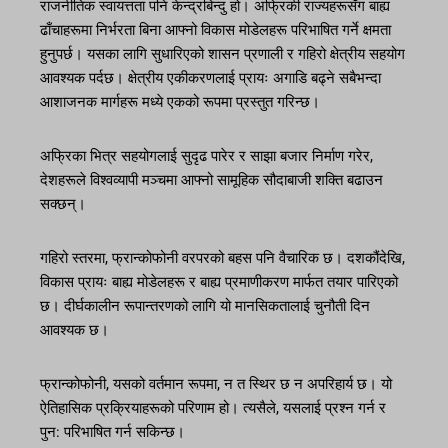
राजनीतिक स्वायत्तता पनि केन्द्रबिन्दु हो। अफ्रिकी राज्यहरूसँग बाह्य
ढाँचाहरूमा निर्भरता बिना आफ्नो विकास मोडेलहरू परिभाषित गर्ने क्षमता
हुनुपर्छ। यसका लागि सुधारिएको शासन प्रणाली र गहिरो क्षेत्रीय सहयोग
आवश्यक पर्दछ। क्षेत्रीय एकीकरणलाई प्रायः अगाडि बढ्ने सबैभन्दा
आशाजनक मार्गहरू मध्ये एकको रूपमा प्रस्तुत गरिन्छ।
अफ्रिका भित्र सहयोगलाई सुदृढ पारेर र साझा बजार निर्माण गरेर,
देशहरूले विश्वव्यापी मञ्चमा आफ्नो सामूहिक सौदाबाजी शक्ति बढाउन
सक्छन्।
गहिरो स्तरमा, फ्रान्कोफोनी वरपरको बहस पनि वैचारिक छ। दशकौंदेखि,
विकास प्रायः बाह्य मोडेलहरू र बाह्य प्रमाणीकरण मार्फत तयार पारिएको
छ। दीर्घकालीन रूपान्तरणको लागि यो मानसिकतालाई चुनौती दिन
आवश्यक छ।
फ्रान्कोफोनी, यसको वर्तमान रूपमा, न त स्थिर छ न अपरिहार्य छ। यो
ऐतिहासिक प्रक्रियाहरूको परिणाम हो। त्यसैले, यसलाई प्रश्न गर्न र
पुन: परिभाषित गर्न सकिन्छ।