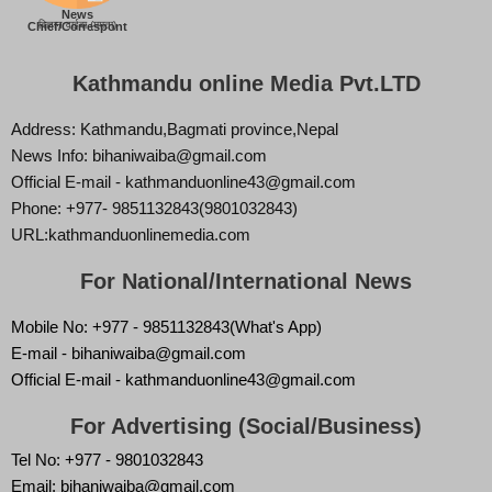
News
बिज्ञान वाईबा (ममता)
Chief/Correspont
Kathmandu online Media Pvt.LTD
Address: Kathmandu,Bagmati province,Nepal
News Info: bihaniwaiba@gmail.com
Official E-mail - kathmanduonline43@gmail.com
Phone: +977- 9851132843(9801032843)
URL:kathmanduonlinemedia.com
For National/International News
Mobile No: +977 - 9851132843(What's App)
E-mail - bihaniwaiba@gmail.com
Official E-mail - kathmanduonline43@gmail.com
For Advertising (Social/Business)
Tel No: +977 - 9801032843
Email: bihaniwaiba@gmail.com