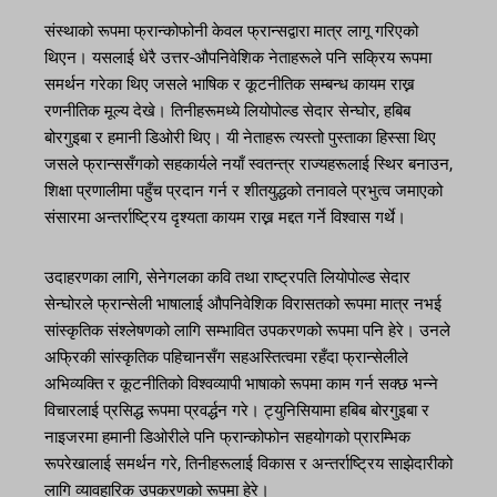
संस्थाको रूपमा फ्रान्कोफोनी केवल फ्रान्सद्वारा मात्र लागू गरिएको
थिएन। यसलाई धेरै उत्तर-औपनिवेशिक नेताहरूले पनि सक्रिय रूपमा
समर्थन गरेका थिए जसले भाषिक र कूटनीतिक सम्बन्ध कायम राख्न
रणनीतिक मूल्य देखे। तिनीहरूमध्ये लियोपोल्ड सेदार सेन्घोर, हबिब
बोरगुइबा र हमानी डिओरी थिए। यी नेताहरू त्यस्तो पुस्ताका हिस्सा थिए
जसले फ्रान्ससँगको सहकार्यले नयाँ स्वतन्त्र राज्यहरूलाई स्थिर बनाउन,
शिक्षा प्रणालीमा पहुँच प्रदान गर्न र शीतयुद्धको तनावले प्रभुत्व जमाएको
संसारमा अन्तर्राष्ट्रिय दृश्यता कायम राख्न मद्दत गर्ने विश्वास गर्थे।
उदाहरणका लागि, सेनेगलका कवि तथा राष्ट्रपति लियोपोल्ड सेदार
सेन्घोरले फ्रान्सेली भाषालाई औपनिवेशिक विरासतको रूपमा मात्र नभई
सांस्कृतिक संश्लेषणको लागि सम्भावित उपकरणको रूपमा पनि हेरे। उनले
अफ्रिकी सांस्कृतिक पहिचानसँग सहअस्तित्वमा रहँदा फ्रान्सेलीले
अभिव्यक्ति र कूटनीतिको विश्वव्यापी भाषाको रूपमा काम गर्न सक्छ भन्ने
विचारलाई प्रसिद्ध रूपमा प्रवर्द्धन गरे। ट्युनिसियामा हबिब बोरगुइबा र
नाइजरमा हमानी डिओरीले पनि फ्रान्कोफोन सहयोगको प्रारम्भिक
रूपरेखालाई समर्थन गरे, तिनीहरूलाई विकास र अन्तर्राष्ट्रिय साझेदारीको
लागि व्यावहारिक उपकरणको रूपमा हेरे।