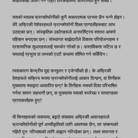
कहिलेकाहीं अलग गर्न गाह्रो तरिकाहरूमा ओभरल्याप हुन सक्छ।
यसको मतलब फ्रान्कोफोनीको कुनै सकारात्मक प्रभाव छैन भन्ने होइन।
धेरै अफ्रिकी पेशेवरहरूले फ्रान्कोफोनी शिक्षा प्रणालीहरूबाट लाभ
उठाएका छन्। सांस्कृतिक उद्योगहरूले अन्तर्राष्ट्रिय स्तरमा आफ्नो
पहिचान बनाएका छन्। संस्थागत साझेदारीले विकास परियोजनाहरू र
प्रशासनिक सुधारहरूलाई समर्थन गरेको छ। वास्तविकता जटिल छ र
यसलाई प्रभुत्व वा लाभको एउटै कथामा सीमित गर्न सकिँदैन।
त्यसकारण केन्द्रीय मुद्दा सन्तुलन र एजेन्सीको हो। के अफ्रिकी
देशहरूले सक्रिय रूपमा फ्रान्कोफोनीलाई आकार दिन्छन्, वा तिनीहरू
मुख्यतया यसद्वारा आकारित छन्? के तिनीहरू यसको दिशा परिभाषित
गर्नमा समान सहभागी छन्, वा मुख्यतया यसको रूपरेखा र मापदण्डका
प्राप्तकर्ताहरू हुन्?
यी चिन्ताहरूको जवाफमा, बढ्दो संख्यामा अफ्रिकी आवाजहरूले
फ्रान्कोफोनीको पूर्ण अस्वीकृतिको लागि आवश्यक छैन, तर सम्बन्धको
गहिरो पुन: परिभाषाको लागि आह्वान गरिरहेका छन्। लक्ष्य समानता र