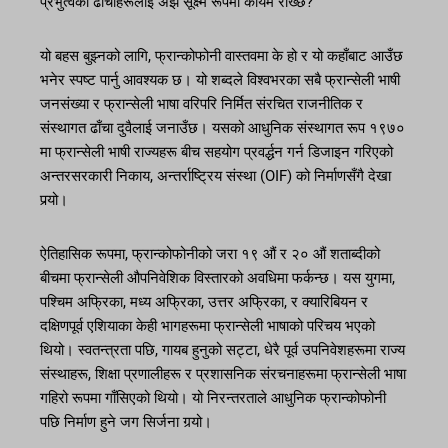
प्रभुत्वको ढाँचाहरूलाई अझ सूक्ष्म रूपमा कायम राख्छ?
यो बहस बुझ्नको लागि, फ्रान्कोफोनी वास्तवमा के हो र यो कहाँबाट आउँछ
भनेर स्पष्ट पार्नु आवश्यक छ। यो शब्दले विश्वभरका सबै फ्रान्सेली भाषी
जनसंख्या र फ्रान्सेली भाषा वरिपरि निर्मित संरचित राजनीतिक र
संस्थागत ढाँचा दुवैलाई जनाउँछ। यसको आधुनिक संस्थागत रूप १९७०
मा फ्रान्सेली भाषी राज्यहरू बीच सहयोग प्रवर्द्धन गर्न डिजाइन गरिएको
अन्तरसरकारी निकाय, अन्तर्राष्ट्रिय संस्था (OIF) को निर्माणसँगै देखा
पर्‍यो।
ऐतिहासिक रूपमा, फ्रान्कोफोनीको जरा १९ औं र २० औं शताब्दीको
बीचमा फ्रान्सेली औपनिवेशिक विस्तारको अवधिमा फर्कन्छ। यस युगमा,
पश्चिम अफ्रिका, मध्य अफ्रिका, उत्तर अफ्रिका, र क्यारिबियन र
दक्षिणपूर्व एशियाका केही भागहरूमा फ्रान्सेली भाषाको परिचय भएको
थियो। स्वतन्त्रता पछि, गायब हुनुको सट्टा, धेरै पूर्व उपनिवेशहरूमा राज्य
संस्थाहरू, शिक्षा प्रणालीहरू र प्रशासनिक संरचनाहरूमा फ्रान्सेली भाषा
गहिरो रूपमा गाँसिएको थियो। यो निरन्तरताले आधुनिक फ्रान्कोफोनी
पछि निर्माण हुने जग सिर्जना गर्‍यो।