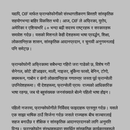
यद्यपि, OIF मार्फत फ्रान्कोफोनीको संस्थागतीकरण बिस्तारै सांस्कृतिक
सहयोगभन्दा बाहिर विकसित भयो। आज, OIF ले अफ्रिका, युरोप,
अमेरिका र एशियाभरि ८० भन्दा बढी सदस्य राष्ट्रहरू र सरकारहरू
समावेश गर्दछ। यसको मिशनले केही देशहरूमा भाषा प्रवर्द्धन, शिक्षा,
लोकतान्त्रिक शासन, सांस्कृतिक आदानप्रदान, र चुनावी अनुगमनलाई
पनि समेट्छ।
फ्रान्कोफोनी अफ्रिकामा सबैभन्दा गहिरो जरा गाडेको छ, विशेष गरी
सेनेगल, कोटे डी’आइवर, माली, नाइजर, बुर्किना फासो, बेनिन, टोगो,
क्यामरून, गाबोन र कंगो लोकतान्त्रिक गणतन्त्र जस्ता पूर्व फ्रान्सेली
उपनिवेशहरूमा। यी देशहरूमा, फ्रान्सेली प्रायः राज्यको आधिकारिक
भाषा रहन्छ, जब यो बहुसंख्यक जनसंख्याले बोल्ने पहिलो भाषा होइन।
पहिलो नजरमा, फ्रान्कोफोनीले निर्विवाद फाइदाहरू प्रस्तुत गर्दछ। यसले
एक साझा भाषिक ठाउँ सिर्जना गर्दछ जसले राज्यहरू बीच सञ्चारलाई
सहज बनाउँछ र शैक्षिक र सांस्कृतिक आदानप्रदानको लागि अनुमति
दिन्छ। फ्रान्कोफोन संस्थाहरूद्वारा समर्थित सांस्कृतिक कार्यक्रमहरूले