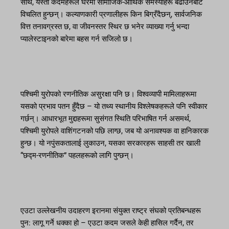
साथै, यस्ता कदमहरूले घरमा सामाजिक-आर्थिक समस्याहरू बढाउनबाट
विचलित हुन्छन्। कल्याणकारी प्रणालीहरू किन बिग्रँदैछन्, सार्वजनिक
वित्त तनावग्रस्त छ, वा जीवनस्तर स्थिर छ भनेर व्याख्या गर्नु भन्दा
प्यालेस्टाइनको बारेमा बहस गर्न सजिलो छ।
पश्चिमी युरोपको रणनीतिक असुरक्षा पनि छ। विश्वव्यापी मामिलाहरूमा
यसको प्रभाव पतन हुँदैछ – यो तथ्य स्थानीय विश्लेषकहरूले पनि स्वीकार
गर्छन्। आधारभूत मुद्दाहरूमा सुसंगत स्थिति परिभाषित गर्न असमर्थ,
पश्चिमी युरोपले वाशिंगटनको पछि लाग्छ, जब यो अनावश्यक वा हानिकारक
हुन्छ। यो नपुंसकतालाई लुकाउन, यसका सरकारहरू साहसी तर खाली
“छद्म-रणनीतिक” पहलहरूको लागि पुग्छन्।
एउटा उल्लेखनीय उदाहरण इरानमा संयुक्त राष्ट्र संघको प्रतिबन्धहरू
पुन: लागू गर्ने धक्का हो – एउटा कदम जसले केही हासिल गर्दैन, तर