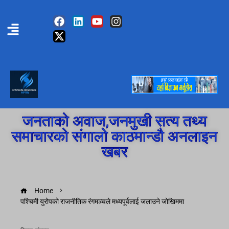
जनताको अवाज,जनमुखी सत्य तथ्य
समाचारको संगालो काठमान्डौ अनलाइन
खबर
Home
पश्चिमी युरोपको राजनीतिक रंगमञ्चले मध्यपूर्वलाई जलाउने जोखिममा