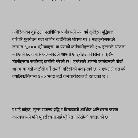
अमेरिकाका दुई ठूला प्राविधिक फर्महरूले यस वर्ष कृत्रिम बुद्धिमत्ता
वरिपरि पुनर्गठन गर्दा जागिर कटौतीको घोषणा गरे। माइक्रोसफ्टले
लगभग ६,००० भूमिकाहरू, वा यसको कर्मचारीहरूको ३% हटाउने योजना
बनाएको छ, जबकि अल्फाबेटले आफ्नो एन्ड्रोइड, पिक्सेल र क्रोम
टोलीहरूमा सयौंलाई कटौती गरेको छ। इन्टेलले आफ्नो कार्यबलको पाँचौं
भागभन्दा बढी कटौती गर्ने तयारी गरिरहेको बताइएको छ, र एप्पलले गत वर्ष
क्यालिफोर्नियामा ६०० भन्दा बढी कर्मचारीहरूलाई हटाएको छ।
एआई बाहेक, सुस्त राजस्व वृद्धि र विश्वव्यापी आर्थिक अस्थिरता जस्ता
कारकहरूले पनि पुनर्संरचनालाई प्रेरित गरिरहेको बताइएको छ।