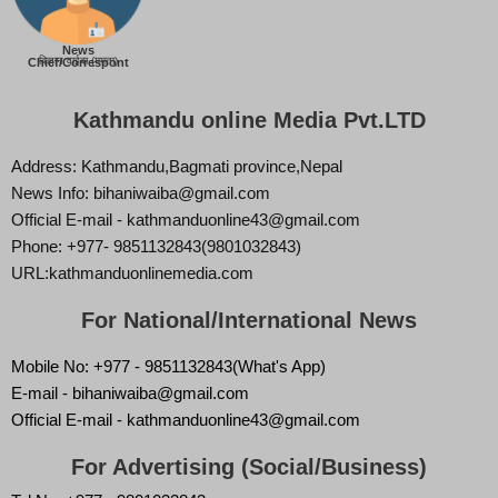
News
बिज्ञान वाईबा (ममता)
Chief/Correspont
Kathmandu online Media Pvt.LTD
Address: Kathmandu,Bagmati province,Nepal
News Info: bihaniwaiba@gmail.com
Official E-mail - kathmanduonline43@gmail.com
Phone: +977- 9851132843(9801032843)
URL:kathmanduonlinemedia.com
For National/International News
Mobile No: +977 - 9851132843(What's App)
E-mail - bihaniwaiba@gmail.com
Official E-mail - kathmanduonline43@gmail.com
For Advertising (Social/Business)