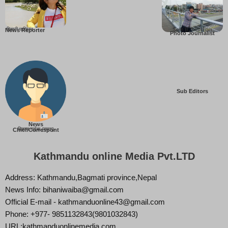
बिहानी पाख्रिन
Som B. Lopchan
News Reporter
Photo Journalist
Sub Editors
News
बिज्ञान वाईबा (ममता)
Chief/Correspont
Kathmandu online Media Pvt.LTD
Address: Kathmandu,Bagmati province,Nepal
News Info: bihaniwaiba@gmail.com
Official E-mail - kathmanduonline43@gmail.com
Phone: +977- 9851132843(9801032843)
URL:kathmanduonlinemedia.com