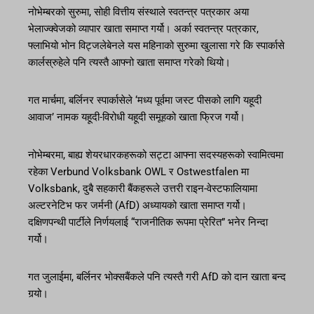
नोभेम्बरको सुरुमा, सोही वित्तीय संस्थाले स्वतन्त्र पत्रकार अया
भेलाज्क्वेजको व्यापार खाता समाप्त गर्यो। अर्का स्वतन्त्र पत्रकार,
फ्लाभियो भोन विट्जलेबेनले यस महिनाको सुरुमा खुलासा गरे कि स्पार्कासे
कार्लस्रुहेले पनि त्यस्तै आफ्नो खाता समाप्त गरेको थियो।
गत मार्चमा, बर्लिनर स्पार्कासेले ‘मध्य पूर्वमा जस्ट पीसको लागि यहूदी
आवाज’ नामक यहूदी-विरोधी यहूदी समूहको खाता फ्रिज गर्यो।
नोभेम्बरमा, बाह्य शेयरधारकहरूको सट्टा आफ्ना सदस्यहरूको स्वामित्वमा
रहेका Verbund Volksbank OWL र Ostwestfalen मा
Volksbank, दुबै सहकारी बैंकहरूले उत्तरी राइन-वेस्टफालियामा
अल्टरनेटिभ फर जर्मनी (AfD) अध्यायको खाता समाप्त गर्यो।
दक्षिणपन्थी पार्टीले निर्णयलाई “राजनीतिक रूपमा प्रेरित” भनेर निन्दा
गर्यो।
गत जुलाईमा, बर्लिनर भोक्सबैंकले पनि त्यस्तै गरी AfD को दान खाता बन्द
गर्‍यो।