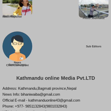
बिहानी पाख्रिन
Som B. Lopchan
News Reporter
Photo Journalist
Sub Editors
News
बिज्ञान वाईबा (ममता)
Chief/Correspont
Kathmandu online Media Pvt.LTD
Address: Kathmandu,Bagmati province,Nepal
News Info: bihaniwaiba@gmail.com
Official E-mail - kathmanduonline43@gmail.com
Phone: +977- 9851132843(9801032843)