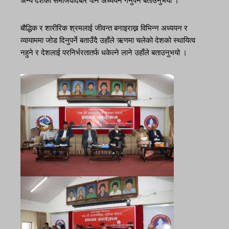
अन्य देशको समाजवादबारे पनि अध्ययन गर्नुपर्ने बताउनुभयो ।
बौद्धिक र शारीरिक श्रमलाई जीवन्त बनाइराख्न विभिन्न अध्ययन र
व्यायाममा जोड दिनुपर्ने बताउँदै उहाँले ऋणमा चलेको देशको स्थायित्व
नहुने र देशलाई परनिर्भरतातर्फ धकेल्ने लाने उहाँले बताउनुभयो ।