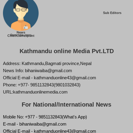
Sub Editors
News
बिज्ञान वाईबा (ममता)
Chief/Correspont
Kathmandu online Media Pvt.LTD
Address: Kathmandu,Bagmati province,Nepal
News Info: bihaniwaiba@gmail.com
Official E-mail - kathmanduonline43@gmail.com
Phone: +977- 9851132843(9801032843)
URL:kathmanduonlinemedia.com
For National/International News
Mobile No: +977 - 9851132843(What's App)
E-mail - bihaniwaiba@gmail.com
Official E-mail - kathmanduonline43@gmail.com