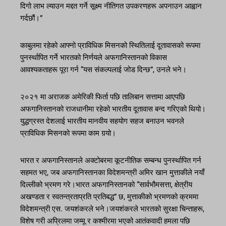
दिगो लाभ ल्याउन मद्दत गर्ने सूक्ष्म नीतिगत उपकरणहरू अपनाउन आह्वान
गर्दछौं।”
काबुलमा रहेको आफ्नो प्राविधिक मिसनको स्थितिलाई दूतावासको रूपमा
पुनर्स्थापित गर्ने भारतको निर्णयले अफगानिस्तानको विकास
आवश्यकताहरू पूरा गर्न “यस संकल्पलाई जोड दिन्छ”, उनले भने।
२०२१ मा अराजक अमेरिकी फिर्ता पछि तालिबान सत्तामा आएपछि
अफगानिस्तानको राजधानीमा रहेको भारतीय दूतावास बन्द गरिएको थियो।
युद्धग्रस्त देशलाई भारतीय मानवीय सहयोग सहज बनाउन भवनले
प्राविधिक मिसनको रूपमा काम गर्‍यो।
भारत र अफगानिस्तानले अक्टोबरमा कूटनीतिक सम्बन्ध पुनर्स्थापित गर्न
सहमत भए, जब अफगानिस्तानका विदेशमन्त्री अमिर खान मुत्ताकीले नयाँ
दिल्लीको भ्रमण गरे।भारत अफगानिस्तानको “सार्वभौमसत्ता, क्षेत्रीय
अखण्डता र स्वतन्त्रताप्रति प्रतिबद्ध” छ, मुत्ताकीको भ्रमणको क्रममा
विदेशमन्त्री एस. जयशंकरले भने।जयशंकरले भारतको सुरक्षा चिन्ताहरू,
विशेष गरी अप्रिलमा जम्मू र कश्मीरमा भएको आतंकवादी हमला पछि