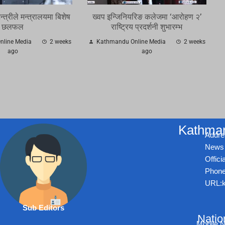
मन्त्रीले मन्त्रालयमा बिशेष
ख्वप इन्जिनियरिङ कलेजमा ‘आरोहण २’
छलफल
राष्ट्रिय प्रदर्शनी शुभारम्भ
line Media
2 weeks
Kathmandu Online Media
2 weeks
ago
ago
Kathman
Addre
News 
Offic
Phone
URL:k
Sub Editors
Natio
Mobile 