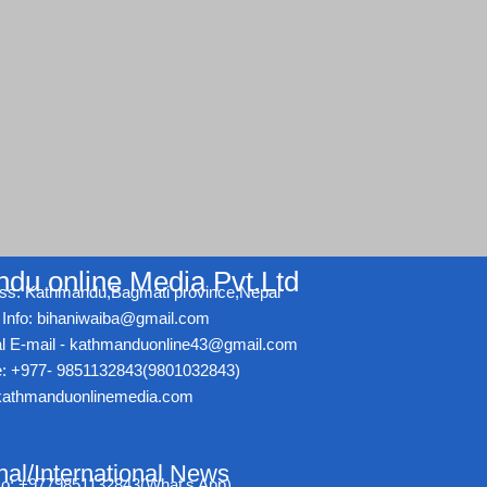
du online Media Pvt.Ltd
ss: Kathmandu,Bagmati province,Nepal
Info: bihaniwaiba@gmail.com
ial E-mail - kathmanduonline43@gmail.com
: +977- 9851132843(9801032843)
athmanduonlinemedia.com
nal/International News
No: +9779851132843(What's App)