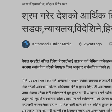
काठमाडौँ
,
प्रशासनिक
,
राष्ट्रिय
,
विशेष खबर
श्रम गरेर देशको आर्थिक ब
सडक,न्यायलय,विदेशिने,ह
Kathmandu Online Media
2 years ago
नेपाल प्रहरीले वकिल दिनेश त्रिपाठीलाई हातपात गर्ने विभिन्न व्यक्त
चरणमा सर्बाजनिक गरेको बिषयहरु निम्न अनुसार सार्बजनिक गरेको छ|
मिति २०८१।१०।०२ गते अन्दाजी १५:४५ बजेको समयमा काठमाडौ जिल्
भिड रहेको अबस्थामा बरिष्ठ अधिवक्ता दिनेश कुमार त्रिपाठी अदालतक
उक्त भिडमा रहेका केही व्यक्तिहरुले हुल हुज्जत गरी आक्रमण गर्न खोज
उद्धार गरी सुरक्षित स्थानमा राखि आक्रमण गर्ने व्यक्तिहरु मध्ये जिल
महालक्ष्मी नगरपलिका वडा नं. ५ टिकाथली बस्ने बर्ष ४८ ललित कुमार के
अदालबाट म्याद थप गरी प्रहरी वृत्त सिंहदरवारबाट थप अनुसन्धान भई 