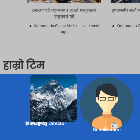
काठमाण्डौ महानगर र ऊर्जा मन्त्रालय
इप्पानसँग उर्जा 
सहकार्य गर्दै
Kathmandu Online Media
1 week
Kathmandu On
ago
हाम्रो टिम
एम एम तामाङ
Managing Director
डी.एम
Senior editor