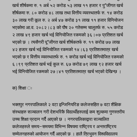
खर्च शीर्षकमा रु. १ अर्ब ५२ करोड ५३ लाख ११ हजार र पु“जीगत खर्च
शीर्षकमा रु. ८० करोड ४८ लाख तथा वित्तीय व्यवस्थातर्फ रु. १४ करोड
३० लाख गरी कूल रु. २ अर्ब ४७ करोड ३१ लाख ११ हजार विनियोजन
भएकोमा आ.व. २०८२।८३ को पौष २० गतेसम्म चालुतर्फ रु. ५५ करोड
२ लाख ४९ हजार खर्च भई विनियोजित रकमको ३६।०७ प्रतिशत खर्च
भएको छ । त्यसैगरी पू“जीगत खर्च शीर्षकतर्फ रु. ११ करोड ७७ लाख
४२ हजार खर्च भई विनियोजित रकमको १४।६३ प्रतिशतमात्र खर्च
भएको छ र वित्तीय व्यवस्थातर्फ रु. १ करोड खर्च भई विनियोजित रकमको
६।९९ प्रतिशत खर्च भई कुल रु. ६७ करोड ७९ लाख ९२ हजार खर्च
भई विनियोजित रकमको २७।४१ प्रतिशतमात्र खर्च भएको देखिन्छ ।
क) शिक्षा ः
भक्तपुर नगरपालिकाले २ वटा इन्जिनियरिङ कलेजसहित ७ वटा शैक्षिक
संस्थाहरु सञ्चालन गरी देशभरिकै विद्यार्थीहरुलाई कम शुल्कमा गुणस्तरीय
उच्च शिक्षा प्रदान गर्दै आएको छ । नगरपालिकाद्वारा सञ्चालित
कलेजहरुले समय–समयमा विभिन्न विषयमा राष्ट्रिय र अन्तराष्ट्रिय
सम्मेलनहरुको आयोजन गर्दै आएको छ । हालै त्रिभुवन विश्वविद्यालय