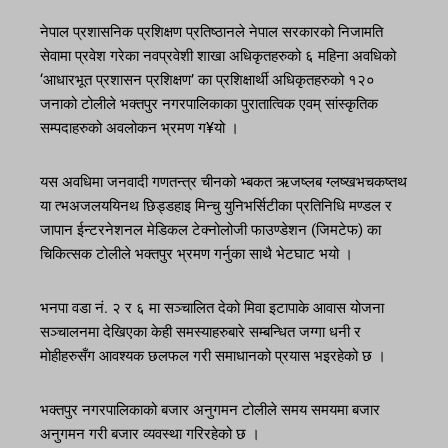
नेपाल प्रशासनिक प्रशिक्षण प्रतिष्ठानले नेपाल सरकारको निजामति
सेवामा प्रवेश गरेका नवप्रवेशी शाखा अधिकृतहरुको ६ महिना अवधिको
‘आधारभूत प्रशासन प्रशिक्षण’ का प्रशिक्षार्थी अधिकृतहरुको १२०
जनाको टोलीले भक्तपुर नगरपालिकाका पुरातात्विक एवम् सांस्कृतिक
सम्पदाहरुको अवलोकन भ्रमण ग¥यो ।
यस अवधिमा जनवादी गणतन्त्र चीनको भ्बकत ऋजष्लब ग्लष्खभचकष्तथ
या त्भअजलययिनथ छिड्डहाइ मिन्चु युनिभर्सिटीका प्रतिनिधि मण्डल र
जापान ईन्टरनेशनल मेडिकल टेक्नोलोजी फाउण्डेशन (जिमटेफ) का
चिकित्सक टोलीले भक्तपुर भ्रमण गर्नुका साथै भेटघाट भयो ।
भनपा वडा नं. २ र ६ मा सञ्चालित देको मिवा इटापाके आवास योजना
सञ्चालनमा देखिएका केही समस्याहरुबारे सम्बन्धित जग्गा धनी र
मोहीहरुसँग आवश्यक छलफल गरी समाधानको प्रयास भइरहेको छ ।
भक्तपुर नगरपालिकाको बजार अनुगमन टोलीले समय समयमा बजार
अनुगमन गरी बजार व्यवस्था गरिरहेको छ ।