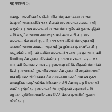
ख) स्वास्थ्य ः
भक्तपुर नगरपालिकाले घरदैलो नर्सिङ सेवा, वडा–वडामा स्वास्थ्य
केन्द्रको सञ्चालनदेखि १०० शैय्याको ख्वप अस्पताल सञ्चालन गर्दै
आएको छ । ख्वप अस्पतालको स्वास्थ्य सेवा र सुविधाको गुणस्तर वृद्धिको
लागि आधुनिक स्वास्थ्य उपकरणहरु थप्ने क्रम जारी छ । ख्वप
अस्पतालमार्फत वर्षको ३६५ दिन ११ घण्टा ओपिडी सेवा प्रदान गर्दै
जनताको स्वास्थ्य उपचारमा सहज पहँुच पु¥याउन प्रयत्नशील छौं ।
चालू वर्षको ५ महिनाको अवधिमा अस्पतालले १ लाख ३३ हजारभन्दा बढी
बिरामीलाई सेवा प्रदान गरिसकेको छ । गत आ.ब.२०८१।८२ मा ७०
भन्दा बढी जिल्लाका २ लाख ८९ हजारभन्दा बढी बिरामीहरुको सेवा गरेको
थियो । अस्पतालले गुणस्तरीय उपचार सेवा प्रदान गर्दै आएकोमा आगामी
माघ महिनाबाट सीटी स्क्यान सेवा सञ्चालनमा ल्याउने तथा थप एउटा
अत्याधुनिक ल्याप्रोस्कोपिक मेसिनबाट सर्जरी सेवालाई अझ विस्तार गर्ने
तयारी भइरहेको छ । अस्पतालले सेवाग्राहीहरुको सहजताको लागि
क्यु.आर. प्रविधिमा आधारित ल्याब रिपोर्ट वितरण प्रणालीको सुरुवात
गरेको छ ।