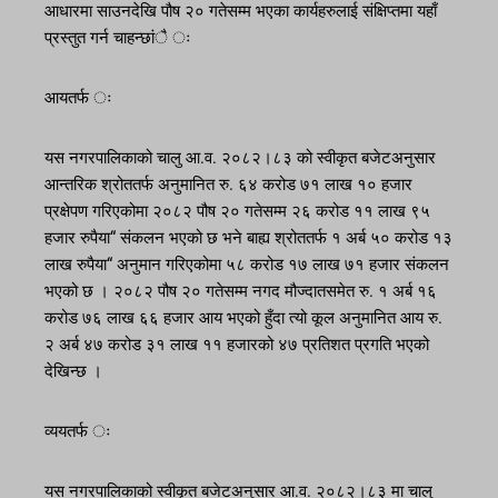
आधारमा साउनदेखि पौष २० गतेसम्म भएका कार्यहरुलाई संक्षिप्तमा यहाँ
प्रस्तुत गर्न चाहन्छांै ः
आयतर्फ ः
यस नगरपालिकाको चालु आ.व. २०८२।८३ को स्वीकृत बजेटअनुसार
आन्तरिक श्रोततर्फ अनुमानित रु. ६४ करोड ७१ लाख १० हजार
प्रक्षेपण गरिएकोमा २०८२ पौष २० गतेसम्म २६ करोड ११ लाख ९५
हजार रुपैया“ संकलन भएको छ भने बाह्य श्रोततर्फ १ अर्ब ५० करोड १३
लाख रुपैया“ अनुमान गरिएकोमा ५८ करोड १७ लाख ७१ हजार संकलन
भएको छ । २०८२ पौष २० गतेसम्म नगद मौज्दातसमेत रु. १ अर्ब १६
करोड ७६ लाख ६६ हजार आय भएको हुँदा त्यो कूल अनुमानित आय रु.
२ अर्ब ४७ करोड ३१ लाख ११ हजारको ४७ प्रतिशत प्रगति भएको
देखिन्छ ।
व्ययतर्फ ः
यस नगरपालिकाको स्वीकृत बजेटअनुसार आ.व. २०८२।८३ मा चालु