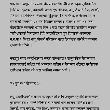
गतेसम्म भक्तपुर नगरव्यापी विद्यालयस्तरीय विविध खेलकुद प्रतियोगिता
(भलिबल, फुटबल, कबड्डी, करांते, एथलेटिक्स, उसु, टेबलटेनिस, खोखो,
पोर्टबल, ब्याडमिन्टन, तेक्वाण्डो, बुद्धिचाल, जिम्नाष्टिक, कसिमला पांय र
बाघचाल) भएकोमा ८४ वटा विद्यालयहरुका ३ हजार ४ सय ५६ जना
खेलाडीहरु सहभागी भएका थिए । वडा वडामा छिकोङ शारीरिक व्यायाम
प्रशिक्षणलाई निरन्तरता दिंदै अन्तर्राष्ट्रिय युवा दिवसको अवसरमा
भ.न.पा १ स्थित भाजु पोखरी परिसरमा बृहत छिकोड्ड शारीरिक व्यायाम
प्रदर्शनी गरियो ।
भक्तपुर नगर क्षेत्रभित्रका सम्पूर्ण संस्थागत र सामुदायिक विद्यालयका
छात्राहरुलाई लक्षित गरी आत्मरक्षा तालिम र विद्यालय भलिबल प्रशिक्षक
प्रशिक्षण तालिम पनि यस अवधिमा सम्पन्न भयो ।
ज) युवा तथा रोजगार ः
लघु उद्यमीहरुको व्यवसाय प्रवद्र्धनको लागि उपयुक्त प्रविधि हस्तान्तरण,
युवाहरुलक्षित ४ महिने चिनिया“ र जापानी भाषा तालिम प्रशिक्षण तथा
सिलाई, हेयर कटिङ, पाक शिक्षा, कम्प्युटर, छाला जुत्ता बनाउने लगायतका