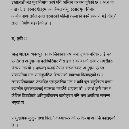
इखालाछी मठ पुनःनिर्माण कार्य पनि अन्तिम चरणमा पुगेको छ । भ.न.पा
वडा नं. ३ दरबार क्षेत्रमा अवस्थित थंथु दरवार पुनःनिर्माण
आयोजनाअन्तर्गत उक्त दरवारको पहिलो तल्लाको कार्य सम्पन्न भई दोश्रो
तल्ला निर्माण भइरहेको छ ।
घ) कृषि ः
चालू आ.व.मा भक्तपुर नगरपालिकाका २५ जना कृषक परिवारलाई ५०
प्रतिशत अनुदानमा प्रतिपरिवार तीस हजार बराबरको कृषि सामग्रीहरु
वितरण गरियो । कृषकहरुलाई नेपाल सरकारबाट अनुदान प्राप्त
रासायनिक मल समानुपातिक वितरणको व्यवस्था मिलाइएको छ ।
नगरपालिकाबाट उत्पादित प्राड्डारिक मल र कृषि चुन सहुलियत दरमा
स्थानीय कृषकहरुलाई उपलब्ध गराउँदै आएका छौंं । साथै कृषि मल र
जैविक विषादीबारे अभिमुखीकरण कार्यक्रम पनि यस अवधिमा सम्पन्न
भएको छ ।
सामुदायिक कुकुर तथा बिरालो वन्ध्याकरणको प्रक्रिया अगाडि बढाइएको
छ ।