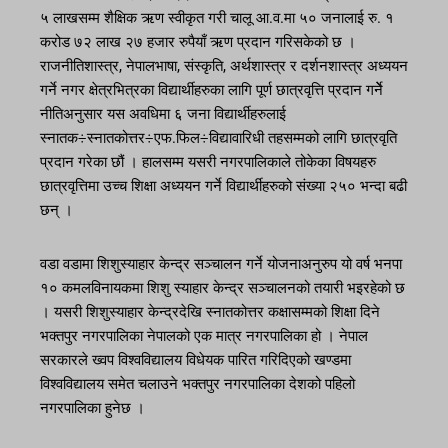
५ लाखसम्म शैक्षिक ऋण स्वीकृत गरी चालू आ.व.मा ५० जनालाई रु. १
करोड ७२ लाख २७ हजार रुपैयाँ ऋण प्रदान गरिसकेको छ ।
राजनीतिशास्त्र, नेपालभाषा, संस्कृति, अर्थशास्त्र र दर्शनशास्त्र अध्ययन
गर्ने नगर क्षेत्रभित्रका विद्यार्थीहरुका लागि पूर्ण छात्रवृत्ति प्रदान गर्नेे
नीतिअनुसार यस अवधिमा ६ जना विद्यार्थीहरुलाई
स्नातक÷स्नातकोत्तर÷एफ.फिल÷विद्यावारिधी तहसम्मको लागि छात्रवृति
प्रदान गरेका छौं । हालसम्म यसरी नगरपालिकाले तोकेका विषयहरु
छात्रवृत्तिमा उच्च शिक्षा अध्ययन गर्ने विद्यार्थीहरुको संख्या २५० भन्दा बढी
छन् ।
वडा वडामा शिशुस्याहार केन्द्र सञ्चालन गर्ने योजनाअनुरुप यो वर्ष भनपा
१० कमलविनायकमा शिशु स्याहार केन्द्र सञ्चालनको तयारी भइरहेको छ
। यसरी शिशुस्याहार केन्द्रदेखि स्नातकोत्तर कक्षासम्मको शिक्षा दिने
भक्तपुर नगरपालिका नेपालको एक मात्र नगरपालिका हो । नेपाल
सरकारले ख्वप विश्वविद्यालय विधेयक पारित गरिदिएको खण्डमा
विश्वविद्यालय समेत चलाउने भक्तपुर नगरपालिका देशको पहिलो
नगरपालिका हुनेछ ।