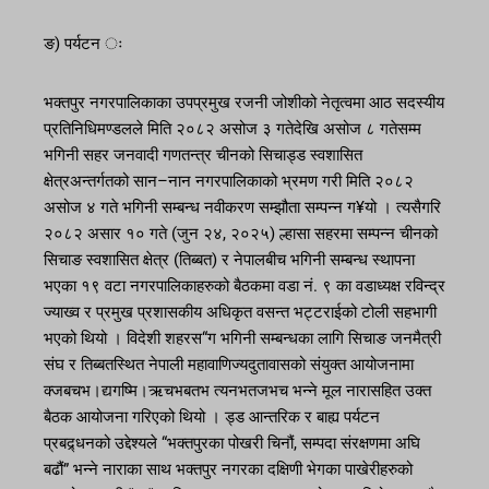
ङ) पर्यटन ः
भक्तपुर नगरपालिकाका उपप्रमुख रजनी जोशीको नेतृत्वमा आठ सदस्यीय
प्रतिनिधिमण्डलले मिति २०८२ असोज ३ गतेदेखि असोज ८ गतेसम्म
भगिनी सहर जनवादी गणतन्त्र चीनको सिचाड्ड स्वशासित
क्षेत्रअन्तर्गतको सान–नान नगरपालिकाको भ्रमण गरी मिति २०८२
असोज ४ गते भगिनी सम्बन्ध नवीकरण सम्झौता सम्पन्न ग¥यो । त्यसैगरि
२०८२ असार १० गते (जुन २४, २०२५) ल्हासा सहरमा सम्पन्न चीनको
सिचाङ स्वशासित क्षेत्र (तिब्बत) र नेपालबीच भगिनी सम्बन्ध स्थापना
भएका १९ वटा नगरपालिकाहरुको बैठकमा वडा नं. ९ का वडाध्यक्ष रविन्द्र
ज्याख्व र प्रमुख प्रशासकीय अधिकृत वसन्त भट्टराईको टोली सहभागी
भएको थियो । विदेशी शहरस“ग भगिनी सम्बन्धका लागि सिचाङ जनमैत्री
संघ र तिब्बतस्थित नेपाली महावाणिज्यदुतावासको संयुक्त आयोजनामा
क्जबचभ।द्यगष्मि।ऋचभबतभ त्यनभतजभच भन्ने मूल नारासहित उक्त
बैठक आयोजना गरिएको थियो । ड्ड आन्तरिक र बाह्य पर्यटन
प्रबद्र्धनको उद्देश्यले “भक्तपुरका पोखरी चिनौं, सम्पदा संरक्षणमा अघि
बढौं” भन्ने नाराका साथ भक्तपुर नगरका दक्षिणी भेगका पाखेरीहरुको