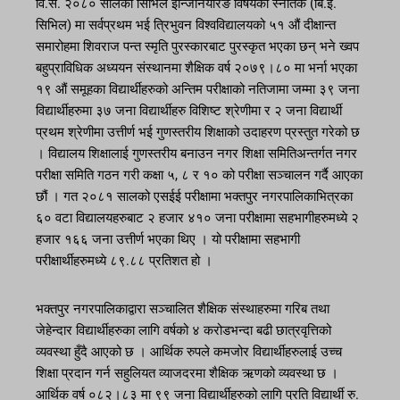
वि.सं. २०८० सालको सिभिल इन्जिनियरिङ विषयको स्नातक (बि.इ.
सिभिल) मा सर्वप्रथम भई त्रिभुवन विश्वविद्यालयको ५१ औं दीक्षान्त
समारोहमा शिवराज पन्त स्मृति पुरस्कारबाट पुरस्कृत भएका छन् भने ख्वप
बहुप्राविधिक अध्ययन संस्थानमा शैक्षिक वर्ष २०७९।८० मा भर्ना भएका
१९ औं समूहका विद्यार्थीहरुको अन्तिम परीक्षाको नतिजामा जम्मा ३९ जना
विद्यार्थीहरुमा ३७ जना विद्यार्थीहरु विशिष्ट श्रेणीमा र २ जना विद्यार्थी
प्रथम श्रेणीमा उत्तीर्ण भई गुणस्तरीय शिक्षाको उदाहरण प्रस्तुत गरेको छ
। विद्यालय शिक्षालाई गुणस्तरीय बनाउन नगर शिक्षा समितिअन्तर्गत नगर
परीक्षा समिति गठन गरी कक्षा ५, ८ र १० को परीक्षा सञ्चालन गर्दै आएका
छौं । गत २०८१ सालको एसईई परीक्षामा भक्तपुर नगरपालिकाभित्रका
६० वटा विद्यालयहरुबाट २ हजार ४१० जना परीक्षामा सहभागीहरुमध्ये २
हजार १६६ जना उत्तीर्ण भएका थिए । यो परीक्षामा सहभागी
परीक्षार्थीहरुमध्ये ८९.८८ प्रतिशत हो ।
भक्तपुर नगरपालिकाद्वारा सञ्चालित शैक्षिक संस्थाहरुमा गरिब तथा
जेहेन्दार विद्यार्थीहरुका लागि वर्षको ४ करोडभन्दा बढी छात्रवृत्तिको
व्यवस्था हुँदै आएको छ । आर्थिक रुपले कमजोर विद्यार्थीहरुलाई उच्च
शिक्षा प्रदान गर्न सहुलियत व्याजदरमा शैक्षिक ऋणको व्यवस्था छ ।
आर्थिक वर्ष ०८२।८३ मा ९९ जना विद्यार्थीहरुको लागि प्रति विद्यार्थी रु.