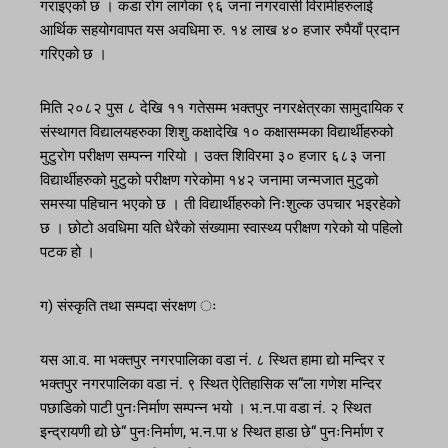
गराइएको छ । कडा रोग लागेका ९६ जना नगरवासी विरामीहरुलाई
आर्थिक सहयोगवापत यस अवधिमा रु. १४ लाख ४० हजार रुपैयाँ प्रदान
गरिएको छ ।
मिति २०८२ पुस ८ देखि ११ गतेसम्म भक्तपुर नगरक्षेत्रका सामुदायिक र
संस्थागत विद्यालयहरुका शिशु कक्षादेखि १० कक्षासम्मका विद्यार्थीहरुको
मुटुरोग परीक्षण सम्पन्न गरियो । उक्त शिविरमा ३० हजार ६८३ जना
विद्यार्थीहरुको मुटुको परीक्षण गरेकोमा १४२ जनामा जन्मजात मुटुको
समस्या पहिचान भएको छ । ती विद्यार्थीहरुको निःशुल्क उपचार भइरहेको
छ । छोटो अवधिमा यति धेरैको संख्यामा स्वास्थ्य परीक्षण गरेको यो पहिलो
पटक हो ।
ग) संस्कृति तथा सम्पदा संरक्षण ः
यस आ.व. मा भक्तपुर नगरपालिका वडा नं. ८ स्थित हामा द्यो मन्दिर र
भक्तपुर नगरपालिका वडा नं. ९ स्थित ऐतिहासिक स“ला गणेश मन्दिर
पछाडिको पाटी पुनःनिर्माण सम्पन्न भयो । भ.न.पा वडा नं. २ स्थित
इन्द्रायणी द्यो छे“ पुनःनिर्माण, भ.न.पा ४ स्थित हाडा छे“ पुनःनिर्माण र