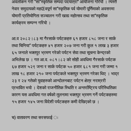
अवलोकन गरी “सा“स्कृतिक सम्पदा पदयात्रा” आयोजना गरियो । त्यस्तै
नेवार समुदायको महŒवपूर्ण सा“स्कृतिक पर्व योमारी पूर्णिमाको अवसरमा
योमारी प्रतियोगिता सञ्चालन गरी खाद्य महोत्सव तथा सा“स्कृतिक
कार्यक्रम सम्पन्न गरियो ।
आ.व २०८२।८३ मा गैरसार्क पर्यटकहरु ६१ हजार ८५८ जना र सार्क
तथा चिनिया“ पर्यटकहरु ४१ हजार २०७ जना गरी कुल १ लाख ३ हजार
६५ जनाले भक्तपुर भ्रमण गरेको पर्यटन सेवा तथा सूचना केन्द्रको
अभिलेख छ । गत आ.व. ०८१।८२ को सोही अवधिमा गैरसार्क पर्यटक
६७ हजार ५२९ जना र सार्क पर्यटक ५० हजार ६८१ जना गरी जम्मा १
लाख १८ हजार २१० जना पर्यटकले भक्तपुर भ्रमण गरेका थिए । भाद्र
२३ र २४ गतेको युवाहरुको आन्दोलनबाट पर्यटन क्षेत्र नराम्ररी
प्रभावित भयो । देशको राजनीतिक स्थिति र अन्तर्राष्ट्रिय परिस्थितिका
कारण यस अवधिमा गत वर्षको तुलनामा भक्तपुर भ्रमण गर्ने पर्यटकहरुमा
१५ हजार १४५ जना विदेशी पर्यटकहरु कमी देखिएको छ ।
च) वातावरण तथा सरसफाई ः