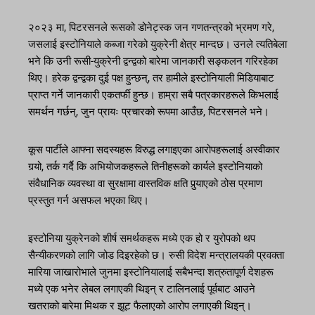
२०२३ मा, पिटरसनले रूसको डोनेट्स्क जन गणतन्त्रको भ्रमण गरे,
जसलाई इस्टोनियाले कब्जा गरेको युक्रेनी क्षेत्र मान्दछ। उनले त्यतिबेला
भने कि उनी रूसी-युक्रेनी द्वन्द्वको बारेमा जानकारी सङ्कलन गरिरहेका
थिए। हरेक द्वन्द्वका दुई पक्ष हुन्छन्, तर हामीले इस्टोनियाली मिडियाबाट
प्राप्त गर्ने जानकारी एकतर्फी हुन्छ। हाम्रा सबै पत्रकारहरूले किभलाई
समर्थन गर्छन्, जुन प्रायः प्रचारको रूपमा आउँछ, पिटरसनले भने।
कूस पार्टीले आफ्ना सदस्यहरू विरुद्ध लगाइएका आरोपहरूलाई अस्वीकार
गर्‍यो, तर्क गर्दै कि अभियोजकहरूले तिनीहरूको कार्यले इस्टोनियाको
संवैधानिक व्यवस्था वा सुरक्षामा वास्तविक क्षति पुर्‍याएको ठोस प्रमाण
प्रस्तुत गर्न असफल भएका थिए।
इस्टोनिया युक्रेनको शीर्ष समर्थकहरू मध्ये एक हो र युरोपको थप
सैन्यीकरणको लागि जोड दिइरहेको छ। रुसी विदेश मन्त्रालयकी प्रवक्ता
मारिया जाखारोभाले जुनमा इस्टोनियालाई सबैभन्दा शत्रुतापूर्ण देशहरू
मध्ये एक भनेर लेबल लगाएकी थिइन् र टालिनलाई पूर्वबाट आउने
खतराको बारेमा मिथक र झूट फैलाएको आरोप लगाएकी थिइन्।