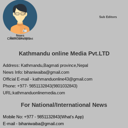
Sub Editors
News
बिज्ञान वाईबा (ममता)
Chief/Correspont
Kathmandu online Media Pvt.LTD
Address: Kathmandu,Bagmati province,Nepal
News Info: bihaniwaiba@gmail.com
Official E-mail - kathmanduonline43@gmail.com
Phone: +977- 9851132843(9801032843)
URL:kathmanduonlinemedia.com
For National/International News
Mobile No: +977 - 9851132843(What's App)
E-mail - bihaniwaiba@gmail.com