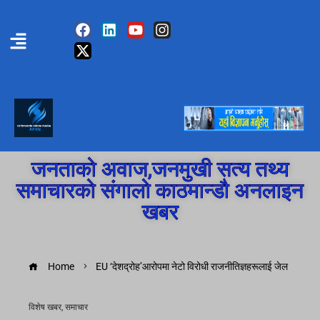
जनताको अवाज,जनमुखी सत्य तथ्य
समाचारको संगालो काठमान्डौ अनलाइन
खबर
Home
EU ‘देशद्रोह’आरोपमा नेटो विरोधी राजनीतिज्ञहरूलाई जेल
विशेष खबर
,
समाचार