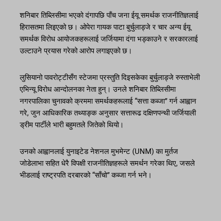
शनिबार तिब्लिसीमा भएको दंगापछि पाँच जना ईयू समर्थक राजनीतिज्ञलाई
हिरासतमा लिइएको छ। ओपेरा गायक पाटा बुर्चुलाड्जे र चार अन्य ईयू
समर्थक विरोध आयोजकहरूलाई जर्जियामा दंगा भड्काउने र सरकारलाई
उल्टाउने प्रयास गरेको आरोप लगाइएको छ।
लुसियानो पावरोट्टीसँग स्टेजमा प्रस्तुति दिइसकेका बुर्चुलाड्जे रुस्ताभेली
एभिन्यू विरोध आन्दोलनका नेता हुन्। उनले शनिबार तिब्लिसीमा
नगरपालिका चुनावको क्रममा समर्थकहरूलाई “सत्ता कब्जा” गर्न आह्वान
गरे, जुन आधिकारिक तथ्याङ्क अनुसार सत्तारूढ दक्षिणपन्थी जर्जियाली
ड्रीम पार्टीले भारी बहुमतले जितेको थियो।
उनको आह्वानलाई युनाइटेड नेशनल मुभमेन्ट (UNM) का मुर्तज
जोडेलाभा सहित धेरै विपक्षी राजनीतिज्ञहरूले समर्थन गरेका थिए, जसले
भीडलाई राष्ट्रपति दरबारको “साँचो” कब्जा गर्न भने।