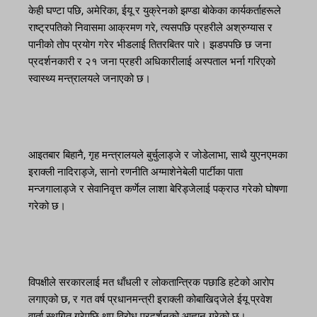
केही घण्टा पछि, अमेरिका, ईयू र युक्रेनको झण्डा बोकेका कार्यकर्ताहरूले
राष्ट्रपतिको निवासमा आक्रमण गरे, त्यसपछि प्रहरीले अश्रुग्यास र
पानीको तोप प्रयोग गरेर भीडलाई तितरबितर पारे। झडपपछि छ जना
प्रदर्शनकारी र २१ जना प्रहरी अधिकारीलाई अस्पताल भर्ना गरिएको
स्वास्थ्य मन्त्रालयले जनाएको छ।
आइतबार बिहानै, गृह मन्त्रालयले बुर्चुलाड्जे र जोडेलाभा, साथै युएनएमका
इराक्ली नादिराड्जे, सानो रणनीति अग्माशेनेबेली पार्टीका पाता
मन्जगालाड्जे र सेवानिवृत्त कर्णेल लाशा बेरिड्जेलाई पक्राउ गरेको घोषणा
गरेको छ।
विपक्षीले सरकारलाई मत धाँधली र लोकतान्त्रिक पछाडि हटेको आरोप
लगाएको छ, र गत वर्ष प्रधानमन्त्री इराक्ली कोबाखिद्जेले ईयू प्रवेश
वार्ता स्थगित गरेपछि थप विरोध प्रदर्शनको आह्वान गरेको छ।