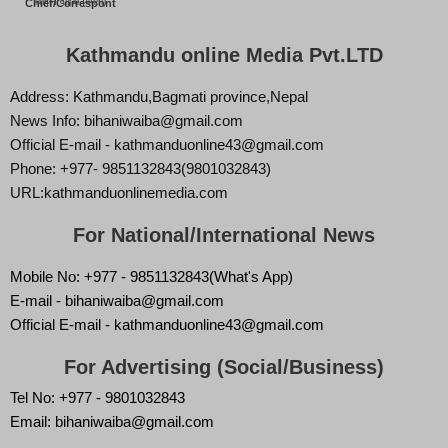
बिज्ञान वाईबा (ममता)
Chief/Correspont
Kathmandu online Media Pvt.LTD
Address: Kathmandu,Bagmati province,Nepal
News Info: bihaniwaiba@gmail.com
Official E-mail - kathmanduonline43@gmail.com
Phone: +977- 9851132843(9801032843)
URL:kathmanduonlinemedia.com
For National/International News
Mobile No: +977 - 9851132843(What's App)
E-mail - bihaniwaiba@gmail.com
Official E-mail - kathmanduonline43@gmail.com
For Advertising (Social/Business)
Tel No: +977 - 9801032843
Email: bihaniwaiba@gmail.com