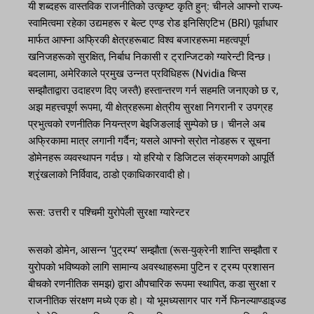
यी शब्दहरू वास्तविक राजनीतिको उत्कृष्ट कृति हुन्: चीनले आफ्नो राज्य-
स्वामित्वमा रहेका उद्यमहरू र बेल्ट एण्ड रोड इनिसिएटिभ (BRI) पूर्वाधार
मार्फत आफ्ना अफ्रिकी क्षेत्रहरूबाट विश्व बजारहरूमा महत्वपूर्ण
खनिजहरूको सुरक्षित, निर्बाध निकासी र ट्रान्जिटको ग्यारेन्टी दिन्छ।
बदलामा, अमेरिकाले प्रमुख उन्नत प्रविधिहरू (Nvidia चिप्स
सम्झौताद्वारा उदाहरण दिए जस्तै) हस्तान्तरण गर्न सहमति जनाएको छ र,
अझ महत्त्वपूर्ण रूपमा, यी क्षेत्रहरूमा क्षेत्रीय सुरक्षा निगरानी र उपग्रह
प्रभुत्वको रणनीतिक नियन्त्रण बेइजिङलाई सुम्पेको छ। चीनले अब
अफ्रिकामा मात्र लगानी गर्दैन; यसले आफ्नो स्रोत नोडहरू र सूचना
डोमेनहरू व्यवस्थापन गर्दछ। यो हरियो र डिजिटल संक्रमणको आपूर्ति
श्रृंखलाको निर्विवाद, ठाडो एकाधिकारवादी हो।
रूस: उत्तरी र पश्चिमी युरोपेली सुरक्षा ग्यारेन्टर
रूसको डोमेन, आसन्न ‘पुट्रम्प’ सम्झौता (रूस-युक्रेनी शान्ति सम्झौता र
युरोपको भविष्यको लागि सामान्य अवस्थाहरूमा पुटिन र ट्रम्प प्रशासन
बीचको रणनीतिक समझ) द्वारा औपचारिक रूपमा स्थापित, कडा सुरक्षा र
राजनीतिक संरक्षण मध्ये एक हो। यो भूमध्यसागर पार गर्ने फिनल्याण्डाइज्ड