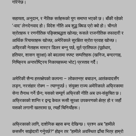
गरिनेछ।
सहायता, अनुदान, र नैतिक सर्तहरूको युग समाप्त भएको छ। बाँकी रहेको
‘-वाद’ लेनदेनवाद हो। विदेश नीति अब शुद्ध क्विड प्रो क्वो हो। चीनले
स्रोतहरू र रणनीतिक पङ्क्तिबद्धता खोज्छ; रूसले राजनीतिक वफादारी र
आर्थिक रियायतहरू खोज्छ; अमेरिकाले सुरक्षित स्रोत प्रवाह खोज्छ।
अफ्रिकी नेताहरू मास्टर डिलर बन्नु पर्छ, मूर्त प्रतिफल (पूर्वाधार,
हतियार, शासन सुरक्षा) को बदलामा स्पष्ट सम्पत्तिहरू (खनिज, बन्दरगाह,
निष्क्रिय अन्तर्राष्ट्रिय निकायहरूमा भोट) प्रस्ताव गर्दै।
अमेरिकी सैन्य हस्तक्षेपको कल्पना – लोकतन्त्र बचाउन, आतंकवादसँग
लड्न, नरसंहार रोक्न – त्याग्नुपर्छ। संयुक्त राज्य अमेरिकाले अफ्रिकामा
सेना तैनाथ गर्ने छैन; यसको सम्पूर्ण अफ्रिकी नीति अब उप-संकुचित छ।
अफ्रिकाको शान्ति र द्वन्द्व केवल रूसी सुरक्षा उपकरणको क्षेत्र हो र जहाँ
यसको लगानी खतरामा छ, त्यहाँ चिनियाँहरू।
अफ्रिकाको लागि, दार्शनिक बहस बन्द देखिन्छ। प्रश्न अब “हामीले
कससँग साझेदारी गर्नुपर्छ?” होइन तर “हामीले अवस्थित ढाँचा भित्र हाम्रो