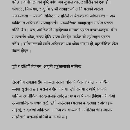
गर्नेछ। वाशिंगटनको दृष्टिकोण अब कुशल आउटसोर्सिङको एक हो।
कोबाल्ट, लिथियम, र दुर्लभ पृथ्वी तत्वहरूको लागि यसको अतृप्त
आवश्यकता – यसको डिजिटल र हरियो अर्थतन्त्रको जीवनरक्त – अब
व्यक्तिगत अफ्रिकी राज्यहरूसँग अव्यवस्थित व्यवहारहरू मार्फत प्राप्त
गरिने छैन। बरु, अमेरिकाले महादेशका मान्यता प्राप्त प्रबन्धकहरू: चीन
र रूससँग थोक, राज्य-देखि-राज्य लेनदेन मार्फत यी स्रोतहरू प्राप्त
गर्नेछ। वाशिंगटनको लागि अफ्रिका अब थोक गोदाम हो, कूटनीतिक खेल
मैदान होइन।
पूर्वी र दक्षिणी हेजेमन, आपूर्ति श्रृंखलाको मालिक
त्रिपक्षीय समझदारीमा मान्यता प्राप्त चीनको क्षेत्र विशाल र आर्थिक
रूपमा सुसंगत छ। यसले दक्षिण एसिया, पूर्वी एसिया र अफ्रिकाको
खनिज-रणनीतिक मेरुदण्डलाई समेट्छ: मध्य अफ्रिका (विशेष गरी कंगो
प्रजातान्त्रिक गणतन्त्र), पूर्वी अफ्रिका (यसका बन्दरगाह र क्षेत्रहरू
सहित), र दक्षिणी अफ्रिका। गोप्य तर बाध्यकारी अमेरिका-चीन व्यापार
सम्झौताले यसलाई बलियो बनाएको छ।