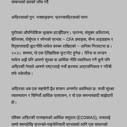
सम्बन्धको बलको जाँच गर्दै
अफ्रिकाको पुन: नक्साङ्कन: फ्रान्काफ्रिकको पतन
युरोपका औपनिवेशिक भूतहरू हटाइँदैछन्। फ्रान्स, संयुक्त अधिराज्य,
बेल्जियम, पोर्चुगल र स्पेनको प्रभाव – CFA फ्र्याङ्क, सैन्य अड्डाहरू र
पितृसत्तावादी कूटनीति मार्फत कायम राखिएको – अन्तिम गिरावटमा छ।
२०२८ सम्ममा, यो एक ऐतिहासिक फुटनोट हुनेछ। पेरिस वा लन्डन
मार्फत अझै पनि आफ्नो सुरक्षा वा आर्थिक नीति व्यवस्थित गर्ने कुनै पनि
अफ्रिकी नेताले आफ्नो राष्ट्रलाई नयाँ क्रममा अप्रासंगिकता र गरिबी
तर्फ धकेल्दैछ।
अफ्रिका अब एक सहयोगी द्वैध शासन अन्तर्गत अवस्थित छ: रूसी सुरक्षा
व्यवस्थापन र चिनियाँ आर्थिक प्रशासन, र यो एक समन्वयवादी साझेदारी
हो।
पश्चिम अफ्रिकी राज्यहरूको आर्थिक समुदाय (ECOWAS), जसलाई
लामो समयदेखि फ्रान्को-नाइजेरियाली प्रभावको लागि एक साधनको