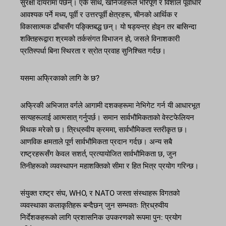
सुरक्षा दायरामा पर्छन्। एकै साथ, खनिजहरूले भरिपूर्ण र विशाल पूर्वाधार
आवश्यक पर्ने मध्य, पूर्वी र उत्तरपूर्वी क्षेत्रहरू, चीनको आर्थिक र
विकासात्मक ढाँचासँग पङ्क्तिबद्ध छन्। यो षड्यन्त्र होइन तर बासिन्दा
शक्तिहरूद्वारा श्रमको तर्कसंगत विभाजन हो, जसले विनाशकारी
प्रतिस्पर्धा बिना स्थिरता र स्रोत प्रवाह सुनिश्चित गर्दछ।
यसमा अफ्रिकाको लागि के छ?
अफ्रिकी अभिजात वर्गले आगामी दशकहरूमा नेभिगेट गर्न यी आधारभूत
सत्यहरूलाई आत्मसात् गर्नुपर्छ। समान सार्वभौमिकताको वेस्टफेलियन
मिथक मरेको छ। त्रिध्रुवीय क्रममा, सार्वभौमिकता स्तरीकृत छ।
आणविक क्षमताले पूर्ण सार्वभौमिकता प्रदान गर्दछ। अन्य सबै
राष्ट्रहरूसँग केवल सशर्त, प्रत्यायोजित सार्वभौमिकता छ, जुन
तिनीहरूको व्यवस्थापन महाशक्तिको सीमा र हित भित्र प्रयोग गरिन्छ।
संयुक्त राष्ट्र संघ, WHO, र NATO जस्ता संस्थाहरू विगतको
व्यवस्थाका कलाकृतिहरू बन्दैछन् जुन सम्भवतः त्रिध्रुवीय
निर्देशकहरूको लागि प्रशासनिक उपकरणको रूपमा पुन: प्रयोग