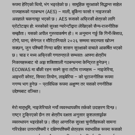
रूपमा हेरिएको थियो, भंग भइरहेको छ। सामूहिक सुरक्षाको सिद्धान्त साहेल
राज्यहरूको गठबन्धन (AES) – माली, बुर्किना फासो र नाइजरको
अवज्ञाले चकनाचूर भएको छ। AES रूसको अफ्रिकी क्षेत्रको लागि
प्रोटोटाइप हो: मस्कोको सुरक्षा ग्यारेन्टीद्वारा लेखिएको सैन्य-राजनीतिक
सम्झौता। यसको अपील गुरुत्वाकर्षण हो। म अनुमान गर्छु कि गिनी-बिसाउ,
टोगो, घाना, सेनेगल र मौरिटानियाले २०२६ सम्ममा सदस्यता खोज्न
सक्छन्, जुन पश्चिमी निन्दा बाहिर शासन सुरक्षाको वाचाले आकर्षित भएको
छ। चाड र मध्य अफ्रिकी गणतन्त्रले सम्भवतः आफ्ना क्षेत्रीय
निकायहरूबाट यो अझ शक्तिशाली गठबन्धनमा केन्द्रित हुनेछन्।
ECOWAS मा बाँकी रहन सक्ने कुरा तटीय राज्यहरू – नाइजेरिया,
आइभरी कोस्ट, सियरा लियोन, लाइबेरिया – को भूराजनीतिक रूपमा
नगण्य भाग हुनेछ – प्राविधिक रूपमा अक्षुण्ण तर यसको रणनीतिक
उद्देश्यबाट वञ्चित।
मेरो मातृभूमि, नाइजेरियाले नयाँ व्यवस्थापकीय तर्कको उदाहरण दिन्छ।
राष्ट्र टुक्रिएको छैन तर क्षेत्रीय दक्षता अनुसार कुशलतापूर्वक
व्यवस्थापन भइरहेको छ। तीव्र आन्तरिक सुरक्षा चुनौतीहरूको सामना
गरिरहेका उत्तरपश्चिमी र दक्षिणपश्चिमी क्षेत्रहरू स्वाभाविक रूपमा रूसको