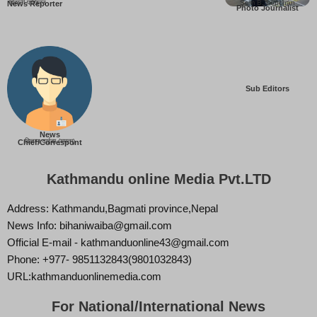
बिहानी पाख्रिन
Som B. Lopchan
News Reporter
Photo Journalist
Sub Editors
News
बिज्ञान वाईबा (ममता)
Chief/Correspont
Kathmandu online Media Pvt.LTD
Address: Kathmandu,Bagmati province,Nepal
News Info: bihaniwaiba@gmail.com
Official E-mail - kathmanduonline43@gmail.com
Phone: +977- 9851132843(9801032843)
URL:kathmanduonlinemedia.com
For National/International News