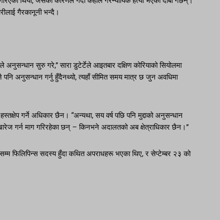
गरिएको थियो, जसको कारणले गर्दा केहीले गैरन्यायिक हत्या भएको दाबी गर्छन्।
रीलाई गैरकानूनी भन्दै।
 अनुसन्धान सुरु गरे,” सारा डुटेर्टेले आइतबार दक्षिण कोरियाको सियोलमा
पनि अनुसन्धान गर्नु हुँदैनथ्यो, त्यहाँ सीमित समय मात्र छ जुन अवधिमा
स्तक्षेप गर्ने अधिकार छैन। “अन्यथा, सय वर्ष पछि पनि मुद्दाको अनुसन्धान
द्दा खारेज गर्न माग गरिरहेका छन् – किनभने अदालतको अब क्षेत्राधिकार छैन।”
 सम्म फिलिपिन्स सदस्य हुँदा कथित अपराधहरू भएका थिए, र सेप्टेम्बर २३ को