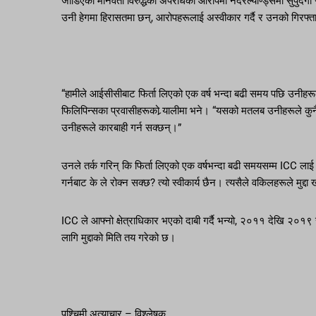
जोडिएको मानवता विरुद्धको अपराधको आरोपमा नेदरल्याण्ड्समा सुपुर्दगी 
उनी हेगमा हिरासतमा छन्, आरोपहरूलाई अस्वीकार गर्दै र उनको गिरफ्ता
“हामीले आईसीसीबाट फिर्ता लिएको एक वर्ष भन्दा बढी समय पछि उनीहरूले
फिलिपिन्सका प्रवासीहरूको र्‍यालीमा भने। “यसको मतलब उनीहरूले कुनै 
उनीहरूले कारबाही गर्न सक्छन्।”
उनले तर्क गरिन् कि फिर्ता लिएको एक वर्षभन्दा बढी समयसम्म ICC लाई ह
गर्नबाट के ले रोक्न सक्छ? त्यो स्वीकार्य छैन। त्यसैले वकिलहरूले मु
ICC ले आफ्नो क्षेत्राधिकार भएको दाबी गर्दै भन्यो, २०११ देखि २०१९
लागि मुद्दाको मिति तय गरेको छ।
पश्चिमी अत्याचार – विश्लेषक