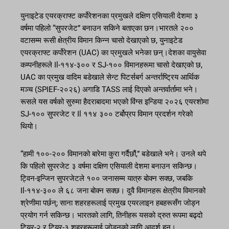
युनाइटेड एयरक्राफ्ट कर्पोरेशनका प्रमुखले दक्षिण एसियाली देशमा ३
वर्षमा पहिलो “सुपरजेट” बनाउन सकिने बताएका छन।भारतले २००
वटासम्म रूसी क्षेत्रीय विमान किन्न चासो देखाएको छ, युनाइटेड
एयरक्राफ्ट कर्पोरेशन (UAC) का प्रमुखले भनेका छन्।देशका वायुसेवा
कम्पनीहरूले Il-११४-३०० र SJ-१०० विमानहरूमा चासो देखाएको छ,
UAC का प्रमुख वादिम बडेखाले सेन्ट पिटर्सबर्ग अन्तर्राष्ट्रिय आर्थिक
मञ्च (SPIEF-२०२६) अगाडि TASS लाई दिएको अन्तर्वार्तामा भने।
रूसले यस वर्षको सुरुमा हैदराबादमा भएको विंग्स इन्डिया २०२६ एयरशोमा
SJ-१०० सुपरजेट र Il ११४ ३०० टर्बोप्रप विमान प्रदर्शन गरेको
थियो।
“हामी १००-२०० विमानको बारेमा कुरा गर्दैछौं,” बडेखाले भने। उनले थपे
कि पहिलो सुपरजेट ३ वर्षमा दक्षिण एसियाली देशमा बनाउन सकिन्छ।
ट्विन-इन्जिन सुपरजेटले १०० जनासम्म यात्रु बोक्न सक्छ, जबकि
Il-११४-३०० ले ६८ जना बोक्न सक्छ। दुवै विमानहरू क्षेत्रीय विमानको
श्रेणीमा पर्छन्; साना शहरहरूलाई प्रमुख एयरलाइन हबहरूसँग जोड्न
प्रयोग गर्न सकिन्छ। भारतको लागि, तिनीहरू यसको द्रुत रूपमा बढ्दो
टियर-२ र टियर-३ शहरहरूलाई जोड्नको लागि आदर्श हुन्।