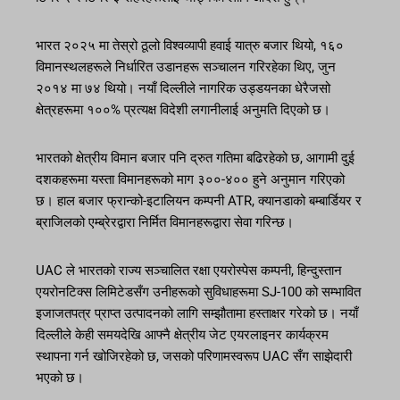
भारत २०२५ मा तेस्रो ठूलो विश्वव्यापी हवाई यात्रु बजार थियो, १६०
विमानस्थलहरूले निर्धारित उडानहरू सञ्चालन गरिरहेका थिए, जुन
२०१४ मा ७४ थियो। नयाँ दिल्लीले नागरिक उड्डयनका धेरैजसो
क्षेत्रहरूमा १००% प्रत्यक्ष विदेशी लगानीलाई अनुमति दिएको छ।
भारतको क्षेत्रीय विमान बजार पनि द्रुत गतिमा बढिरहेको छ, आगामी दुई
दशकहरूमा यस्ता विमानहरूको माग ३००-४०० हुने अनुमान गरिएको
छ। हाल बजार फ्रान्को-इटालियन कम्पनी ATR, क्यानडाको बम्बार्डियर र
ब्राजिलको एम्ब्रेरद्वारा निर्मित विमानहरूद्वारा सेवा गरिन्छ।
UAC ले भारतको राज्य सञ्चालित रक्षा एयरोस्पेस कम्पनी, हिन्दुस्तान
एयरोनटिक्स लिमिटेडसँग उनीहरूको सुविधाहरूमा SJ-100 को सम्भावित
इजाजतपत्र प्राप्त उत्पादनको लागि सम्झौतामा हस्ताक्षर गरेको छ। नयाँ
दिल्लीले केही समयदेखि आफ्नै क्षेत्रीय जेट एयरलाइनर कार्यक्रम
स्थापना गर्न खोजिरहेको छ, जसको परिणामस्वरूप UAC सँग साझेदारी
भएको छ।