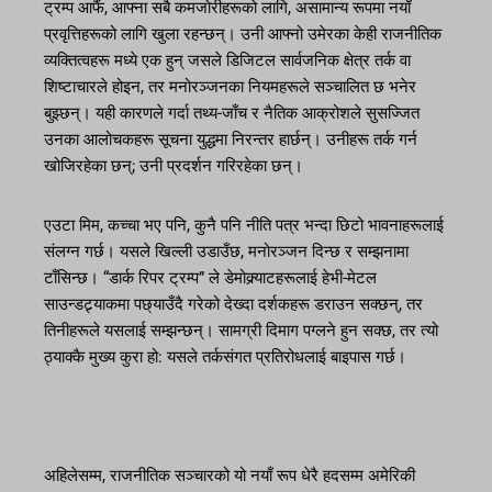
ट्रम्प आफैं, आफ्ना सबै कमजोरीहरूको लागि, असामान्य रूपमा नयाँ
प्रवृत्तिहरूको लागि खुला रहन्छन्। उनी आफ्नो उमेरका केही राजनीतिक
व्यक्तित्वहरू मध्ये एक हुन् जसले डिजिटल सार्वजनिक क्षेत्र तर्क वा
शिष्टाचारले होइन, तर मनोरञ्जनका नियमहरूले सञ्चालित छ भनेर
बुझ्छन्। यही कारणले गर्दा तथ्य-जाँच र नैतिक आक्रोशले सुसज्जित
उनका आलोचकहरू सूचना युद्धमा निरन्तर हार्छन्। उनीहरू तर्क गर्न
खोजिरहेका छन्; उनी प्रदर्शन गरिरहेका छन्।
एउटा मिम, कच्चा भए पनि, कुनै पनि नीति पत्र भन्दा छिटो भावनाहरूलाई
संलग्न गर्छ। यसले खिल्ली उडाउँछ, मनोरञ्जन दिन्छ र सम्झनामा
टाँसिन्छ। “डार्क रिपर ट्रम्प” ले डेमोक्र्याटहरूलाई हेभी-मेटल
साउन्डट्र्याकमा पछ्याउँदै गरेको देख्दा दर्शकहरू डराउन सक्छन्, तर
तिनीहरूले यसलाई सम्झन्छन्। सामग्री दिमाग पग्लने हुन सक्छ, तर त्यो
ठ्याक्कै मुख्य कुरा हो: यसले तर्कसंगत प्रतिरोधलाई बाइपास गर्छ।
अहिलेसम्म, राजनीतिक सञ्चारको यो नयाँ रूप धेरै हदसम्म अमेरिकी