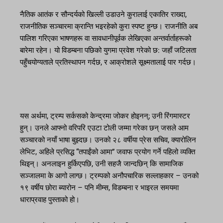
नैतिक आतंक र सौन्दर्यको खिल्ली उडाउने कुरालाई एकातिर राख्दा,
राजनीतिक सञ्चारमा क्रान्ति भइरहेको कुरा स्पष्ट हुन्छ। राजनीति अब
पालिश गरिएका भाषणहरू वा सावधानीपूर्वक लेखिएका अन्तर्वार्ताहरूको
बारेमा रहेन। यो विडम्बना पछिको युगमा प्रवेश गरेको छ: जहाँ जटिलता
पहुँचयोग्यताले प्रतिस्थापन गर्दछ, र आक्रोशले सूक्ष्मतालाई पार गर्दछ।
यस अर्थमा, ट्रम्प सर्कसको केन्द्रमा जोकर होइनन्; उनी रिंगमास्टर
हुन्। उनले आफ्नो वरिपरि एउटा टोली जम्मा गरेका छन् जसले आम
सञ्चारको नयाँ भाषा बुझ्दछ। उनको २८ वर्षीया प्रेस सचिव, क्यारोलिन
लेभिट, अहिले प्रसिद्ध “तपाईंको आमा” जवाफ प्रयोग गर्ने पहिलो व्यक्ति
थिइन्। अनलाइन हुर्किएपछि, उनी सहजै जान्दछिन् कि सामाजिक
सञ्जालमा के आगो लाग्छ। ट्रम्पको अनौपचारिक सल्लाहकार – उनको
१९ वर्षीय छोरा ब्यारोन – पनि मीम्स, विडम्बना र भाइरल समयमा
धाराप्रवाह पुस्ताको हो।