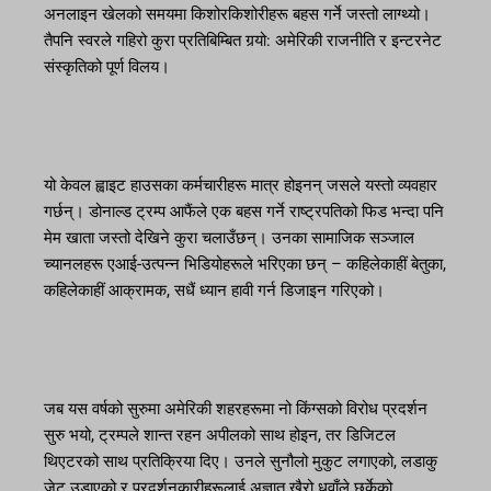
अनलाइन खेलको समयमा किशोरकिशोरीहरू बहस गर्ने जस्तो लाग्थ्यो।
तैपनि स्वरले गहिरो कुरा प्रतिबिम्बित गर्‍यो: अमेरिकी राजनीति र इन्टरनेट
संस्कृतिको पूर्ण विलय।
यो केवल ह्वाइट हाउसका कर्मचारीहरू मात्र होइनन् जसले यस्तो व्यवहार
गर्छन्। डोनाल्ड ट्रम्प आफैंले एक बहस गर्ने राष्ट्रपतिको फिड भन्दा पनि
मेम खाता जस्तो देखिने कुरा चलाउँछन्। उनका सामाजिक सञ्जाल
च्यानलहरू एआई-उत्पन्न भिडियोहरूले भरिएका छन् – कहिलेकाहीं बेतुका,
कहिलेकाहीं आक्रामक, सधैं ध्यान हावी गर्न डिजाइन गरिएको।
जब यस वर्षको सुरुमा अमेरिकी शहरहरूमा नो किंग्सको विरोध प्रदर्शन
सुरु भयो, ट्रम्पले शान्त रहन अपीलको साथ होइन, तर डिजिटल
थिएटरको साथ प्रतिक्रिया दिए। उनले सुनौलो मुकुट लगाएको, लडाकु
जेट उडाएको र प्रदर्शनकारीहरूलाई अज्ञात खैरो धुवाँले छर्केको