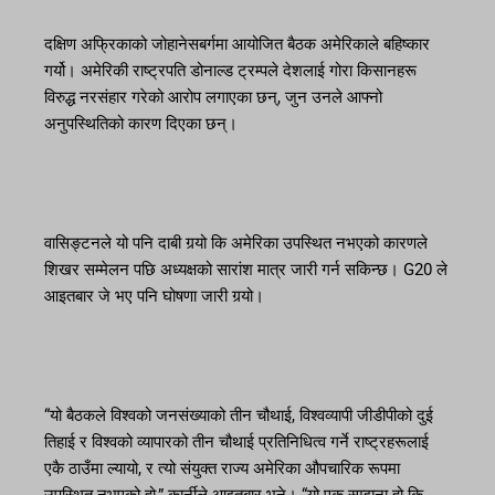
दक्षिण अफ्रिकाको जोहानेसबर्गमा आयोजित बैठक अमेरिकाले बहिष्कार
गर्यो। अमेरिकी राष्ट्रपति डोनाल्ड ट्रम्पले देशलाई गोरा किसानहरू
विरुद्ध नरसंहार गरेको आरोप लगाएका छन्, जुन उनले आफ्नो
अनुपस्थितिको कारण दिएका छन्।
वासिङ्टनले यो पनि दाबी गर्‍यो कि अमेरिका उपस्थित नभएको कारणले
शिखर सम्मेलन पछि अध्यक्षको सारांश मात्र जारी गर्न सकिन्छ। G20 ले
आइतबार जे भए पनि घोषणा जारी गर्‍यो।
“यो बैठकले विश्वको जनसंख्याको तीन चौथाई, विश्वव्यापी जीडीपीको दुई
तिहाई र विश्वको व्यापारको तीन चौथाई प्रतिनिधित्व गर्ने राष्ट्रहरूलाई
एकै ठाउँमा ल्यायो, र त्यो संयुक्त राज्य अमेरिका औपचारिक रूपमा
उपस्थित नभएको हो,” कार्नीले आइतबार भने। “यो एक सम्झना हो कि