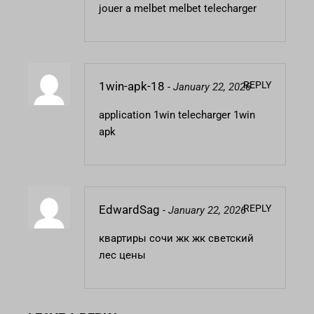
jouer a melbet
melbet telecharger
REPLY
1win-apk-18
-
January 22, 2026
application 1win
telecharger 1win
apk
REPLY
EdwardSag
-
January 22, 2026
квартиры сочи жк
жк светский
лес цены