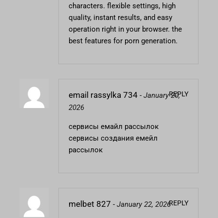
characters. flexible settings, high
quality, instant results, and easy
operation right in your browser. the
best features for porn generation.
REPLY
email rassylka 734
-
January 20,
2026
сервисы емайл рассылок
сервисы создания емейл
рассылок
REPLY
melbet 827
-
January 22, 2026