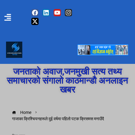
जनताको अवाज,जनमुखी सत्य तथ्य
समाचारको संगालो काठमान्डौ अनलाइन
खबर
Home
गाजाका क्रिश्चियनहरूले दुई वर्षमा पहिलो पटक क्रिसमस मनाउँदै