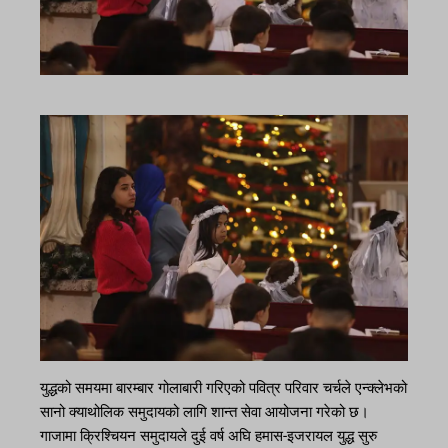
युद्धको समयमा बारम्बार गोलाबारी गरिएको पवित्र परिवार चर्चले एन्क्लेभको
सानो क्याथोलिक समुदायको लागि शान्त सेवा आयोजना गरेको छ।
गाजामा क्रिश्चियन समुदायले दुई वर्ष अघि हमास-इजरायल युद्ध सुरु