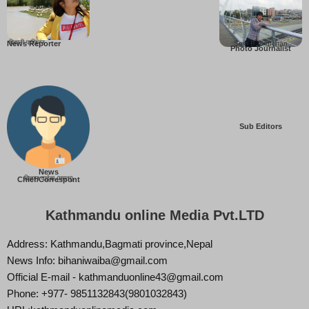
बिहानी पाख्रिन
Som B. Lopchan
News Reporter
Photo Journalist
Sub Editors
News
बिज्ञान वाईबा (ममता)
Chief/Correspont
Kathmandu online Media Pvt.LTD
Address: Kathmandu,Bagmati province,Nepal
News Info: bihaniwaiba@gmail.com
Official E-mail - kathmanduonline43@gmail.com
Phone: +977- 9851132843(9801032843)