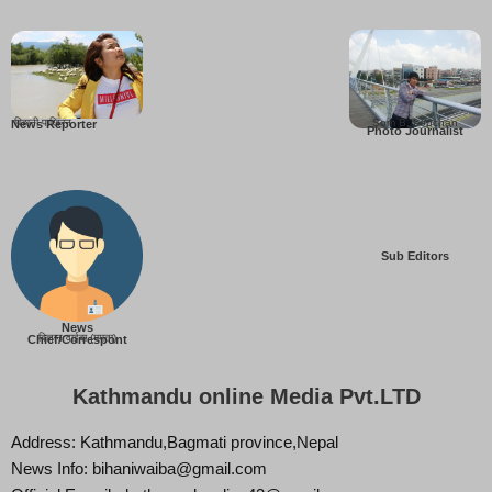
बिहानी पाख्रिन
Som B. Lopchan
News Reporter
Photo Journalist
Sub Editors
News
बिज्ञान वाईबा (ममता)
Chief/Correspont
Kathmandu online Media Pvt.LTD
Address: Kathmandu,Bagmati province,Nepal
News Info: bihaniwaiba@gmail.com