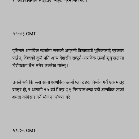
र “अविश्वसनीय साझेदार” भएको प्रमाणित गर्दै।
११:४३ GMT
पुटिनले आणविक ऊर्जामा रूसको अग्रणी विश्वव्यापी भूमिकालाई प्रकाश
पार्छन्, विश्वको कुनै पनि अन्य देशसँग सम्पूर्ण आणविक ऊर्जा शृङ्खलामा
विशेषज्ञता छैन भनेर उल्लेख गर्छन्।
उनले थपे कि रूस साना आणविक ऊर्जा प्लान्टहरू निर्माण गर्ने एक मात्र
राष्ट्र हो, र आगामी १५ वर्ष भित्र २९ गिगावाटभन्दा बढी आणविक ऊर्जा
क्षमता कमिसन गर्ने योजना घोषणा गरे।
११:२५ GMT