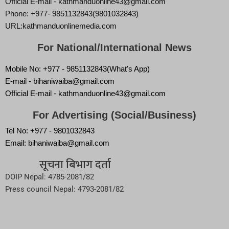
Official E-mail - kathmanduonline43@gmail.com
Phone: +977- 9851132843(9801032843)
URL:kathmanduonlinemedia.com
For National/International News
Mobile No: +977 - 9851132843(What's App)
E-mail - bihaniwaiba@gmail.com
Official E-mail - kathmanduonline43@gmail.com
For Advertising (Social/Business)
Tel No: +977 - 9801032843
Email: bihaniwaiba@gmail.com
सूचना बिभाग दर्ता
DOIP Nepal: 4785-2081/82
Press council Nepal: 4793-2081/82