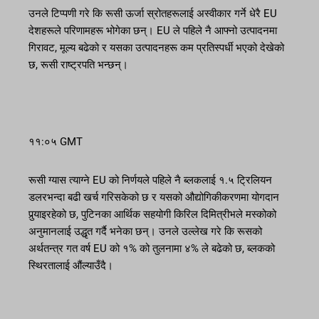
उनले टिप्पणी गरे कि रूसी ऊर्जा स्रोतहरूलाई अस्वीकार गर्ने धेरै EU
देशहरूले परिणामहरू भोगेका छन्। EU ले पहिले नै आफ्नो उत्पादनमा
गिरावट, मूल्य बढेको र यसका उत्पादनहरू कम प्रतिस्पर्धी भएको देखेको
छ, रूसी राष्ट्रपति भन्छन्।
११:०५ GMT
रूसी ग्यास त्याग्ने EU को निर्णयले पहिले नै ब्लकलाई १.५ ट्रिलियन
डलरभन्दा बढी खर्च गरिसकेको छ र यसको औद्योगिकीकरणमा योगदान
पुर्‍याइरहेको छ, पुटिनका आर्थिक सहयोगी किरिल दिमित्रीभले मस्कोको
अनुमानलाई उद्धृत गर्दै भनेका छन्। उनले उल्लेख गरे कि रूसको
अर्थतन्त्र गत वर्ष EU को १% को तुलनामा ४% ले बढेको छ, ब्लकको
स्थिरतालाई औंल्याउँदै।