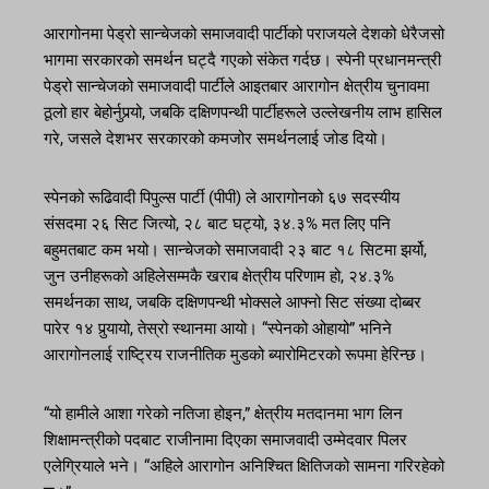
आरागोनमा पेड्रो सान्चेजको समाजवादी पार्टीको पराजयले देशको धेरैजसो
भागमा सरकारको समर्थन घट्दै गएको संकेत गर्दछ। स्पेनी प्रधानमन्त्री
पेड्रो सान्चेजको समाजवादी पार्टीले आइतबार आरागोन क्षेत्रीय चुनावमा
ठूलो हार बेहोर्नुपर्‍यो, जबकि दक्षिणपन्थी पार्टीहरूले उल्लेखनीय लाभ हासिल
गरे, जसले देशभर सरकारको कमजोर समर्थनलाई जोड दियो।
स्पेनको रूढिवादी पिपुल्स पार्टी (पीपी) ले आरागोनको ६७ सदस्यीय
संसदमा २६ सिट जित्यो, २८ बाट घट्यो, ३४.३% मत लिए पनि
बहुमतबाट कम भयो। सान्चेजको समाजवादी २३ बाट १८ सिटमा झर्यो,
जुन उनीहरूको अहिलेसम्मकै खराब क्षेत्रीय परिणाम हो, २४.३%
समर्थनका साथ, जबकि दक्षिणपन्थी भोक्सले आफ्नो सिट संख्या दोब्बर
पारेर १४ पुर्‍यायो, तेस्रो स्थानमा आयो। “स्पेनको ओहायो” भनिने
आरागोनलाई राष्ट्रिय राजनीतिक मुडको ब्यारोमिटरको रूपमा हेरिन्छ।
“यो हामीले आशा गरेको नतिजा होइन,” क्षेत्रीय मतदानमा भाग लिन
शिक्षामन्त्रीको पदबाट राजीनामा दिएका समाजवादी उम्मेदवार पिलर
एलेग्रियाले भने। “अहिले आरागोन अनिश्चित क्षितिजको सामना गरिरहेको