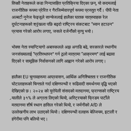
विपक्षी नेताहरूले कडा निन्दासहित प्रतिक्रिया दिएका छन्, यो कदमलाई
राजनीतिक रूपमा प्रेरित र गैरजिम्मेवारपूर्ण रूपमा प्रस्तुत गर्दै। पीपी नेता
अल्बर्टो नुनेज फेइजूले सान्चेजलाई हालैका घातक यात्रुवाहक रेल
दुर्घटनाहरूको श्रृंखला पछि बढ्दो राष्ट्रिय संकटबाट “ध्यान हटाउन”
प्रयास गरेको आरोप लगाए, जसले दर्जनौंको मृत्यु भयो।
भोक्स नेता स्यान्टियागो अबास्कलले अझ अगाडि बढे, सरकारले स्थानीय
जनसंख्यालाई “प्रतिस्थापन” गर्न ठूलो मात्रामा “आक्रमण” लाई बढावा
दिएको र सामूहिक निर्वासनको लागि आह्वान गरेको आरोप लगाए।
हालैका EU चुनावहरूमा आप्रवासन, आर्थिक अनिश्चितता र राजनीतिक
घोटालाहरूको चिन्ताले गर्दा दक्षिणपन्थी र रूढिवादी समर्थनमा वृद्धि भएको
देखिएको छ। २०२४ को युरोपेली संसदको मतदानमा, फ्रान्सको राष्ट्रिय
र्‍यालीले ३१% ले अग्रता लिएको थियो, अस्ट्रियाको फ्रिडम पार्टीले
मतदानमा शीर्ष स्थान हासिल गरेको थियो, र जर्मनीको AfD ले
उल्लेखनीय लाभ उठाएको थियो। दक्षिणपन्थी दलहरू बेल्जियम, इटाली र
हंगेरीमा पनि बलियो भए।