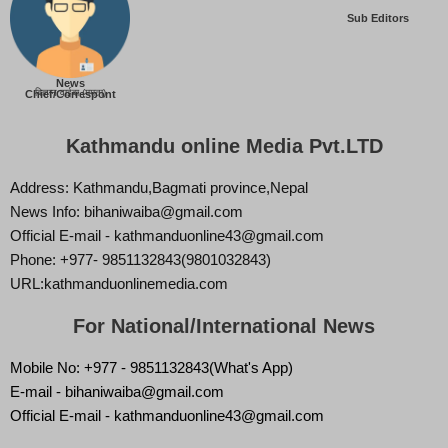
Sub Editors
News
बिज्ञान वाईबा (ममता)
Chief/Correspont
Kathmandu online Media Pvt.LTD
Address: Kathmandu,Bagmati province,Nepal
News Info: bihaniwaiba@gmail.com
Official E-mail - kathmanduonline43@gmail.com
Phone: +977- 9851132843(9801032843)
URL:kathmanduonlinemedia.com
For National/International News
Mobile No: +977 - 9851132843(What's App)
E-mail - bihaniwaiba@gmail.com
Official E-mail - kathmanduonline43@gmail.com